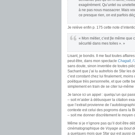
exagérément. Qu’untel ou unetelle 
à ne pas nous massacrer. Mais v
ce presque rien, on est parfois déç
Je relève enfin p. 175 cette note d’intenti
« Mon métier, c’est [le même que c
sécurité dans mes toiles ». »
Lisant, je bondis. Il me faut toutes affaire
peut-être, dans mon spectacle
Chagall, l
sans doute, sinon inventée de toutes pièc
Sachant que j’ai lu autrefois de Sfar les d
c’est constant chez lui finalement, moins
poétique très personnelle, et que cette be
simplement en train de se citer lui-même
Je lance ici un appel : quelqu’un qui passe
– soit m’aider à débusquer la citation exa
que l’extrait provienne de l’autobiograph
contexte est celui des pogroms dans la B
– soit me donner discrètement le moyen d
Même si je n’ignore pas qu’il doit être dé
cinématographique de
Voyage au bout de
a quelques mois que Sfar qui est aussi ci