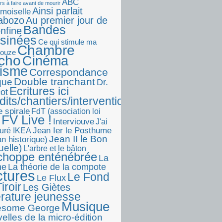
ABC
rs à faire avant de mourir
Ainsi parlait
moiselle
abozo
Au premier jour de
Bandes
onfine
sinées
Ce qui stimule ma
Chambre
touze
écho
Cinéma
visme
Correspondance
Double tranchant
ique
Dr.
Ecritures ici
ot
dits/chantiers/interventions)
e spirale
FdT (association loi
FV Live !
Interviouve
J'ai
Jean Ier le Posthume
uré IKEA
Jean II le Bon
n historique)
uelle)
L'arbre et le bâton
choppe enténébrée
La
he
La théorie de la compote
ctures
Le Fond
Le Flux
iroir
Les Giètes
érature jeunesse
Musique
esome George
elles de la micro-édition