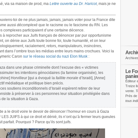
ssé, via sa maison de prod, ma
Lettre ouverte au Dr. Haricot
, mais je ne
souviens-toi de ne plus jamais, jamais, jamais voter pour la France dite
isme aussi
décomplexé
que le racisme ou le fascisme du RN. Les
s complexes participaient d’une certaine décence.
is à reprocher aux Juifs français de dénoncer par pur opportunisme
t, on dénie aux Juifs toute bonne foi, toute humanité, et on leur
tologiquement, racialement, retors, manipulateurs, insincères,
nt dans l’ombre tous les médias entre leurs mains crochues. Voici la
Archi
 Aymeric Caron
sur le réseau social du nazi Elon Musk
:
Archive
aza dans une phase criminelle dont l’excuse des « victimes
Le Fon
issimuler les intentions génocidaires (la famine organisée), les
panie
phine] Horvilleur [qui a évoqué la
faillite morale
d’Israël], [Anne]
Éditeur 
ctif médiatique et politique bien précis.
Treize l
ces soutiens inconditionnels d’Israël espèrent retirer de leur
vente.
T
onsiste à préserver à ces personnes leur situation privilégiée dans
Près de 
e la situation à Gaza.
tous in
 a le droit voire le devoir de dénoncer l’horreur en cours à Gaza
 LES JUIFS à qui ce droit et dénié, ils n’ont qu’à fermer leurs gueules
t parfait. Pourquoi ? Parce qu’ils sont juifs.