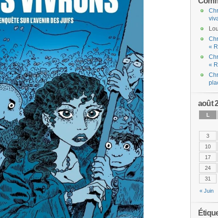
Comme
Chr
viv
Lou
Chr
« R
Chr
« R
Chr
pla
août 
L
3
10
17
24
31
« Juin
Étiqu