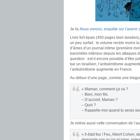
Je lis
Nous vivrons, enquête sur l’avenir 
Livre fort épais (450 pages bien tassées),
un peu surfait : le volume recèle moins l
d’âmes d’un journal intime (première moit
baromètre intérieur depuis les attaques du
question : est-il encore possible d’être
tue un Israélien, l’antisémitisme augment
l’antisémitisme augmente en France.
Au détour d’une page, comme une blague j
« Maman, comment ça va ?
– Bien, mon fils.
– D’accord. Maman ?
– Quoi ?
– Rappelle-moi quand tu seras seu
Je relève aussi cette conversation de l’
« Il était fou ! Fou, Albert Cohen, 
demande pas qu’on m’aime, notez ça