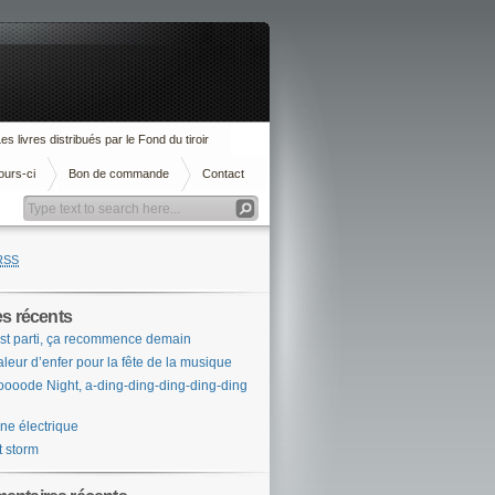
es livres distribués par le Fond du tiroir
ours-ci
Bon de commande
Contact
RSS
es récents
st parti, ça recommence demain
leur d’enfer pour la fête de la musique
ooode Night, a-ding-ding-ding-ding-ding
ne électrique
t storm