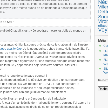
Néc
pense ceci ou cela, qu’importe. Souhaitons juste qu’ils se bornent
Ville
ous voyez, Sfar, même quand on ne demande à nos semblables que
Dett
u. »
Soci
Viro
on de Sfar :
efface
Voy
elui de] Chagall, c’est : « Je voudrais mettre les Juifs du monde en
Méta
s cessantes vérifier la source précise de cette citation afin de l’insérer,
Co
’ange à la fenêtre
. Je la gougueulise : chou blanc. Nulle trace. Sfar l’a
Flu
es, du moins recréée et réagencée à partir de propos similaire.
pub
eux tomes du récit intitulé
Chagall en Russie
qui se révélait, tiens
Flu
 une biographie rigoureuse qu’une fantaisie onirique et une recherche
co
lle formule y apparaissait déjà sans être sourcée. Sfar est-il
Sit
 ?
Wo
rait le long de cette page pourrait-il,
cte (il appert, grâce à la décisive contribution d’un correspondant,
Recherc
ie de Chagall,
Ma vie
, rédigée en 1923-24, par conséquent le
iélorussie de sa jeunesse et non les persécutions nazies),
e joindre Sfar afin que je lui demande directement.
bordé. Il est en pleine pré-production de l’adaptation
 la nuit
d’un antisémite dont j’ai oublié le nom. Lorsque j’ai appris il y
néaste avait acquis les droits de ce roman réputé impossible à