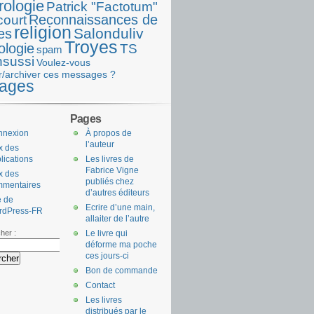
rologie
Patrick "Factotum"
Reconnaissances de
court
religion
Salonduliv
es
Troyes
ologie
TS
spam
nsussi
Voulez-vous
r/archiver ces messages ?
ages
Pages
nnexion
À propos de
l’auteur
x des
lications
Les livres de
Fabrice Vigne
x des
publiés chez
mmentaires
d’autres éditeurs
e de
Ecrire d’une main,
rdPress-FR
allaiter de l’autre
her :
Le livre qui
déforme ma poche
ces jours-ci
Bon de commande
Contact
Les livres
distribués par le