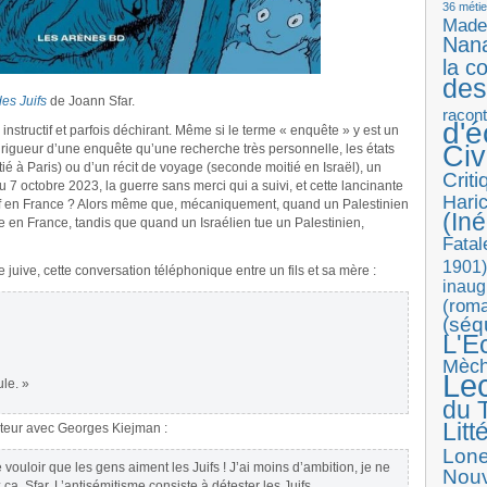
36 métie
Made
Nan
la c
des
des Juifs
de Joann Sfar.
racon
d'
 instructif et parfois déchirant. Même si le terme « enquête » y est un
Ci
a rigueur d’une enquête qu’une recherche très personnelle, les états
ié à Paris) ou d’un récit de voyage (seconde moitié en Israël), un
Crit
 7 octobre 2023, la guerre sans merci qui a suivi, et cette lancinante
Haric
 juif en France ? Alors même que, mécaniquement, quand un Palestinien
(Iné
e en France, tandis que quand un Israélien tue un Palestinien,
Fatal
1901)
uive, cette conversation téléphonique entre un fils et sa mère :
inaug
(roma
(séq
L'E
Mèc
Le
le. »
du T
Litt
auteur avec Georges Kiejman :
Lon
de vouloir que les gens aiment les Juifs ! J’ai moins d’ambition, je ne
Nouv
, Sfar. L’antisémitisme consiste à détester les Juifs