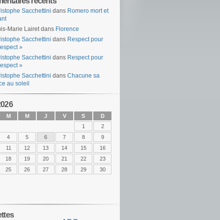
ntaires récents
istophe Sacchettini
dans
Romero mort et
ant
is-Marie Lairet
dans
Florence
istophe Sacchettini
dans
Respect pour
espect »
istophe Sacchettini
dans
Respect pour
espect »
istophe Sacchettini
dans
Chacune sa
ce au soleil
2026
M
M
J
V
S
D
1
2
4
5
6
7
8
9
11
12
13
14
15
16
18
19
20
21
22
23
25
26
27
28
29
30
ettes