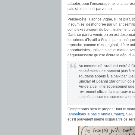
adapter, pour l’encourager je lui ai adre
sais si elle lui est parvenue.
Pense-bête : Fabrice Vigne, s’il te plaît, 
Insoumise, déshonorée par un antisémit
complexes avaient du bon, finalement. Le
Dans ce parti à vomir, on en est désorma
les crimes d’Israël à Gaza : par conséquen
reproche, comme c’est original, d’être on
opportunistes, unis en bloc, et manoeuvra
dégueulasserie qu’ose écrire le député
Au moment où Israël est entré à G
collatérales » ne parvient plus à d
soudains appels à la paix par [Del
Sinclair et [Joann] Sfar ont un obje
Au-delà de l’intérêt personnel que 
revirement officiel, la manœuvre c
les médias comme commentateurs d
Comprenons bien le propos : tout le monde
(
emboîtons le pas d’Annie Ernaux
), SAUF
et s’il pouvaient même disparaître ce serai