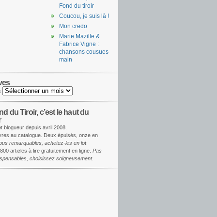
Fond du tiroir
Coucou, je suis là !
Mon credo
Marie Mazille &
Fabrice Vigne :
chansons cousues
main
ves
s
d du Tiroir, c’est le haut du
r
et blogueur depuis avril 2008.
ivres au catalogue. Deux épuisés, onze en
ous remarquables, achetez-les en lot
.
800 articles à lire gratuitement en ligne.
Pas
dispensables, choisissez soigneusement
.