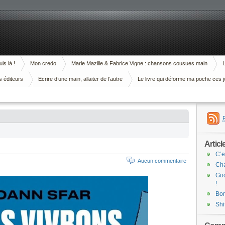
is là !
Mon credo
Marie Mazille & Fabrice Vigne : chansons cousues main
L
s éditeurs
Ecrire d’une main, allaiter de l’autre
Le livre qui déforme ma poche ces j
Articl
C’e
Aucun commentaire
Cha
Goo
!
Bor
Shi