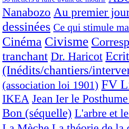
Nanabozo
Au premier jour
dessinées
Ce qui stimule ma
Cinéma
Civisme
Corres
Ecrit
tranchant
Dr. Haricot
(Inédits/chantiers/interve
FV L
(association loi 1901)
IKEA
Jean Ier le Posthume
Bon (séquelle)
L'arbre et l
La Mèche
La théorie de la