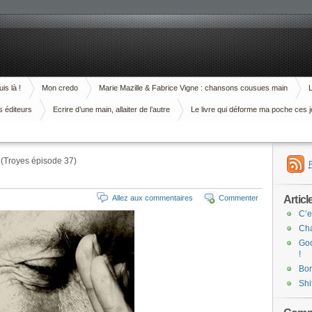
is là !
Mon credo
Marie Mazille & Fabrice Vigne : chansons cousues main
L
s éditeurs
Ecrire d’une main, allaiter de l’autre
Le livre qui déforme ma poche ces j
 (Troyes épisode 37)
Articl
Allez aux commentaires
Commenter
C’e
Cha
Goo
!
Bor
Shi