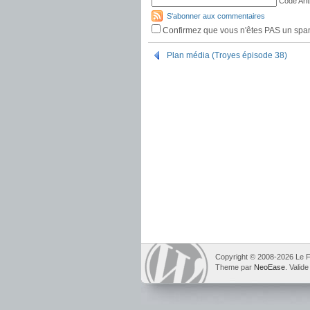
Code Ant
S'abonner aux commentaires
Confirmez que vous n'êtes PAS un sp
Plan média (Troyes épisode 38)
Copyright © 2008-2026 Le F
Theme par
NeoEase
. Valid