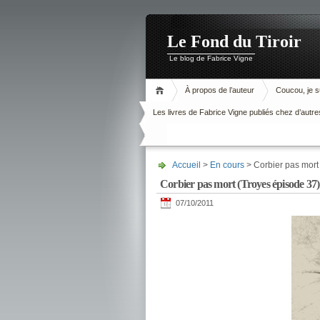
Le Fond du Tiroir
Le blog de Fabrice Vigne
À propos de l’auteur
Coucou, je su
Les livres de Fabrice Vigne publiés chez d’autre
Accueil
>
En cours
> Corbier pas mort
Corbier pas mort (Troyes épisode 37)
07/10/2011