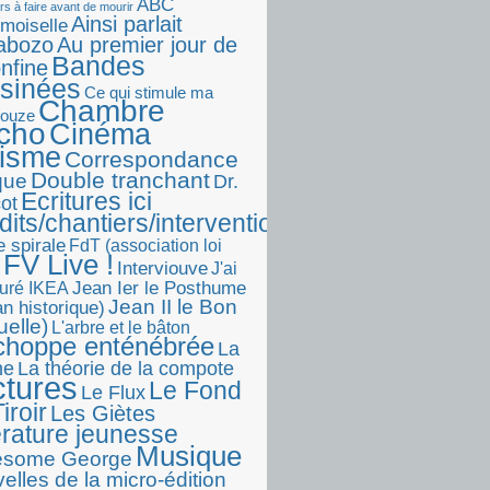
ABC
rs à faire avant de mourir
Ainsi parlait
moiselle
abozo
Au premier jour de
Bandes
onfine
sinées
Ce qui stimule ma
Chambre
touze
écho
Cinéma
visme
Correspondance
Double tranchant
ique
Dr.
Ecritures ici
ot
dits/chantiers/interventions)
e spirale
FdT (association loi
FV Live !
Interviouve
J'ai
Jean Ier le Posthume
uré IKEA
Jean II le Bon
n historique)
uelle)
L'arbre et le bâton
choppe enténébrée
La
he
La théorie de la compote
ctures
Le Fond
Le Flux
iroir
Les Giètes
érature jeunesse
Musique
esome George
elles de la micro-édition