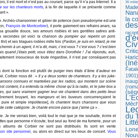
 il est mort et n’est pas au courant, parce qu’il n’a pas Internet. Il a
36 métie
Made
e sur les chanteurs morts
, à la fin de laquelle il se présente comme
Nan
ant ».
la c
e. Archéo-chansonnier et gibier de potence (son pseudonyme est une
des
lon,
François de Montcorbier
), il porte gaiement ses refrains anars, sa
a gouaille douce, ses amours risibles et ses gentilles satires anti-
racon
d'
is secondes (
et voici la chanson du pompier qui repeint un pont.
fini
) et ses blagues rodées mille fois (
Pardon, je suis en retard, je me
Ci
min à un agent, il m’a dit, mais, c’est vous ? c’est vous ? c’est bien
Crit
s quand j’étais petit, vous étiez dans Dorothée ! J’ai répondu, euh,
Haric
faitement insoucieux de toute ringardise, il n’est par conséquent pas
(Iné
Fatal
 dont la fonction est plutôt de purger mes états d’âme d’auteur en
1901)
é, Corbier nous dit : «
Il y a deux sortes de chanteurs. Il y a les juke-
inaug
hansons connues et martelées par les radios, qui montent sur scène
(roma
 est content, il a entendu la même chose qu’à la radio, et le juke-box a
(séq
res, qui sans vraiment gagner leur vie chantent dans des petits lieux
L'E
ulièrement bruyant, les mangeurs et les buveurs concurrençaient le
 pure et simple impolitesse]
, ils chantent leurs chansons que vous
Mèc
Le
 de cette catégorie. Je chante encore parce que j’aime ça
» .
du T
. Je me verrais bien, voilà tout le mal que je me souhaite, écrire et
Litt
es que personne n’écoute, tout seul au fond de ma fumerie, pour un
s albums de Corbier ne sont pas distribués. Ils sont en vente
Lon
on site personnel
, ou alors en direct sur les lieux de concert.
Vous
Nouv