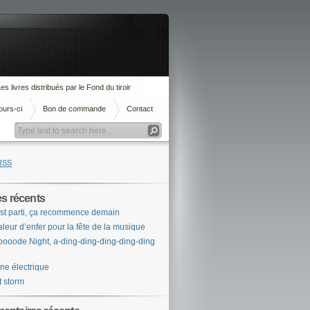
es livres distribués par le Fond du tiroir
ours-ci
Bon de commande
Contact
RSS
es récents
st parti, ça recommence demain
leur d’enfer pour la fête de la musique
ooode Night, a-ding-ding-ding-ding-ding
ne électrique
t storm