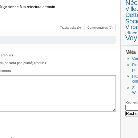
Néc
ûr ça tienne à la relecture demain.
Ville
Dett
Soci
Viro
Trackbacks (0)
Commentaires (0)
efface
Voy
Méta
(requis)
Co
il (ne sera pas publié) (requis)
Flu
pub
internet
Flu
co
Sit
Wo
Recherc