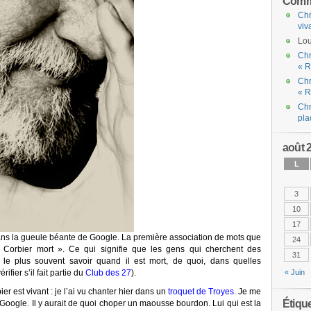
Comme
Chr
viv
Lou
Chr
« R
Chr
« R
Chr
pla
août 
L
3
10
17
ans la gueule béante de Google. La première association de mots que
24
s Corbier mort ». Ce qui signifie que les gens qui cherchent des
31
 le plus souvent savoir quand il est mort, de quoi, dans quelles
ifier s’il fait partie du
Club des 27
).
« Juin
er est vivant : je l’ai vu chanter hier dans un
troquet de Troyes
. Je me
Étiqu
Google. Il y aurait de quoi choper un maousse bourdon. Lui qui est la