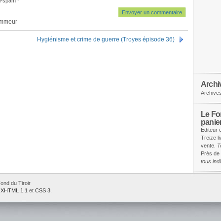
i-spam
*
ammeur
Hygiénisme et crime de guerre (Troyes épisode 36)
Archi
Archive
Le Fon
panie
Éditeur 
Treize l
vente.
T
Près de 
tous in
ond du Tiroir
e
XHTML 1.1
et
CSS 3
.