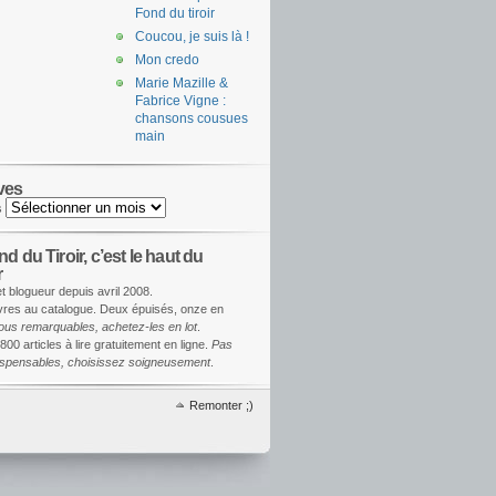
Fond du tiroir
Coucou, je suis là !
Mon credo
Marie Mazille &
Fabrice Vigne :
chansons cousues
main
ves
s
d du Tiroir, c’est le haut du
r
et blogueur depuis avril 2008.
ivres au catalogue. Deux épuisés, onze en
ous remarquables, achetez-les en lot
.
800 articles à lire gratuitement en ligne.
Pas
dispensables, choisissez soigneusement
.
Remonter ;)