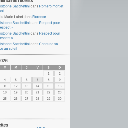
ntaires récents
istophe Sacchettini
dans
Romero mort et
ant
is-Marie Lairet
dans
Florence
istophe Sacchettini
dans
Respect pour
espect »
istophe Sacchettini
dans
Respect pour
espect »
istophe Sacchettini
dans
Chacune sa
ce au soleil
2026
M
M
J
V
S
D
1
2
4
5
6
7
8
9
11
12
13
14
15
16
18
19
20
21
22
23
25
26
27
28
29
30
ettes