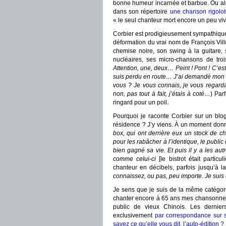
bonne humeur incarnée et barbue. Ou alors,
dans son répertoire
une chanson rigolot
« le seul chanteur mort encore un peu viv
Corbier est prodigieusement sympathiqu
déformation du vrai nom de François Vil
chemise noire, son swing à la guitare, s
nucléaires, ses micro-chansons de tro
Attention, une, deux… Peint ! Pont ! C’est 
suis perdu en route… J’ai demandé mon che
vous ? Je vous connais, je vous regardai
non, pas tout à fait, j’étais à coté…
) Par
ringard pour un poil.
Pourquoi je raconte Corbier sur un blog
résidence ? J’y viens. À un moment donn
box, qui ont derrière eux un stock de c
pour les rabâcher à l’identique, le public
bien gagné sa vie. Et puis il y a les aut
comme celui-ci
[le bistrot était partic
chanteur en décibels, parfois jusqu’à la
connaissez, ou pas, peu importe. Je suis
Je sens que je suis de la même catégorie
chanter encore à 65 ans mes chansonnett
public de vieux Chinois. Les dernier
exclusivement
par correspondance sur s
savez ce qu’elle vous dit, l’auto-édition ?