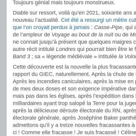
Toujours génial mais toujours monstrueux.
Diable sur ressort, voilà qu’en 2021, soixante ans ap
nouveau l’actualité.
Cet été a ressurgi un mètre c
que l’on croyait perdus à jamais
:
Casse-Pipe
, qui
de l’ampleur de
Voyage au bout de la nuit
ou de
Mo
ne connait jusqu’à présent que quelques maigres c
autre récit intitulé
Londres
qui pourrait bien être l
Band 3
; sa « légende médiévale » intitulée
la Volo
Cette découverte est la nouvelle la plus fracassant
rapport du GIEC, naturellement. Après la chute de
Après les incendies caniculaires, après la mise en 
de mes deux doses et son exigence impérative da
mais pas dans les églises, après l’expédition dans
milliardaires ayant trop salopé la Terre pour la jug
après la délicieuse déroute électorale du RN, après
électorale générale, après Joséphine Baker pant
admettons qu’il y a treize nouvelles fracassantes à
ci ! Comme elle fracasse ! Je suis fracassé ! Célin