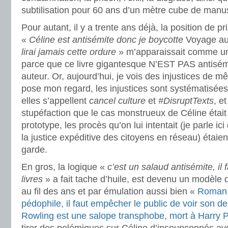
subtilisation pour 60 ans d’un mètre cube de manu
Pour autant, il y a trente ans déjà, la position de pr
«
Céline est antisémite donc je boycotte
Voyage au 
lirai jamais cette ordure
» m’apparaissait comme un
parce que ce livre gigantesque N’EST PAS antisém
auteur. Or, aujourd’hui, je vois des injustices de 
pose mon regard, les injustices sont systématisées,
elles s’appellent
cancel culture
et
#DisruptTexts
, e
stupéfaction que le cas monstrueux de Céline était 
prototype, les procès qu’on lui intentait (je parle i
la justice expéditive des citoyens en réseau) étaie
garde.
En gros, la logique «
c’est un salaud antisémite, il
livres
» a fait tache d’huile, est devenu un modèle
au fil des ans et par émulation aussi bien «
Roman 
pédophile, il faut empêcher le public de voir son der
Rowling est une salope transphobe, mort à Harry P