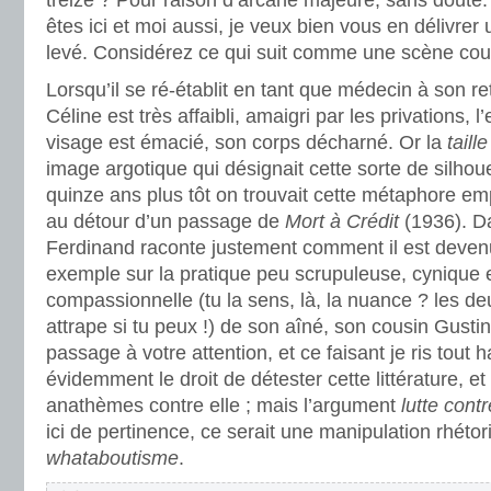
treize ? Pour raison d’arcane majeure, sans doute
êtes ici et moi aussi, je veux bien vous en délivre
levé. Considérez ce qui suit comme une scène co
Lorsqu’il se ré-établit en tant que médecin à son r
Céline est très affaibli, amaigri par les privations, l’
visage est émacié, son corps décharné. Or la
taill
image argotique qui désignait cette sorte de silhou
quinze ans plus tôt on trouvait cette métaphore e
au détour d’un passage de
Mort à Crédit
(1936). D
Ferdinand raconte justement comment il est deven
exemple sur la pratique peu scrupuleuse, cynique 
compassionnelle (tu la sens, là, la nuance ? les d
attrape si tu peux !) de son aîné, son cousin Gusti
passage à votre attention, et ce faisant je ris tout h
évidemment le droit de détester cette littérature, e
anathèmes contre elle ; mais l’argument
lutte cont
ici de pertinence, ce serait une manipulation rhéto
whataboutisme
.