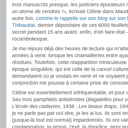
trois manuscrits presque, les justiciers épurateurs
un atome de cendres !»
, écrivait Céline dans
Maudi
autre fois
,
comme le rappelle sur son blog sur son 
Thibaudat
, dernier dépositaire de ces 6000 feuillets
secret pendant 15 ans avant, enfin, d’en faire état –
rocambolesque.
Je me réjouis déjà des heures de lecture qui m’atte
années à venir, lorsque les chamailleries entre aya
résolues. Toutefois, cette réapparition miraculeus
époque singulière, qui est celle de la
cancel cultur
demandaient où je voulais en venir et ne voyaient pa
conjonction me pousse à certaine prise de conscie
Céline est essentiellement infréquentable, et pour 
Ses trois pamphlets antisémites (
Bagatelles pour 
L’école des cadavres
, 1938 ;
Les beaux draps
, 19
je ne parle pas par ouï-dire, je les ai lus. Ils sont
(jusque-là tout est normal) impardonnés. Ils ont val
condamnation, la prison, l’exil, la disgrâce, ainsi 