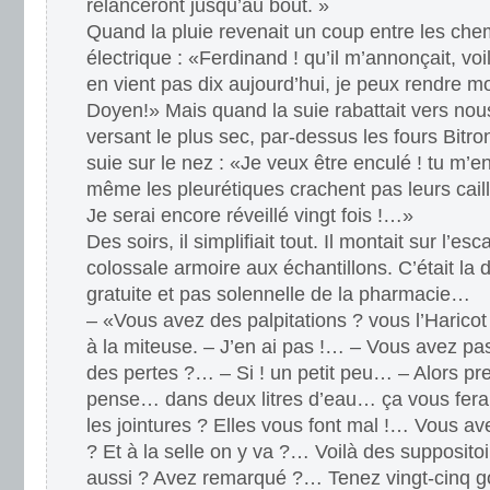
relanceront jusqu’au bout. »
Quand la pluie revenait un coup entre les che
électrique : «Ferdinand ! qu’il m’annonçait, voi
en vient pas dix aujourd’hui, je peux rendre 
Doyen!» Mais quand la suie rabattait vers nous 
versant le plus sec, par-dessus les fours Bitron
suie sur le nez : «Je veux être enculé ! tu m’en
même les pleurétiques crachent pas leurs cail
Je serai encore réveillé vingt fois !…»
Des soirs, il simplifiait tout. Il montait sur l’e
colossale armoire aux échantillons. C’était la di
gratuite et pas solennelle de la pharmacie…
– «Vous avez des palpitations ? vous l’Haricot
à la miteuse. – J’en ai pas !… – Vous avez pa
des pertes ?… – Si ! un petit peu… – Alors pr
pense… dans deux litres d’eau… ça vous fera
les jointures ? Elles vous font mal !… Vous a
? Et à la selle on y va ?… Voilà des supposit
aussi ? Avez remarqué ?… Tenez vingt-cinq 