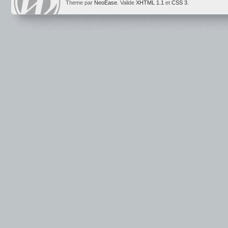
Theme par
NeoEase
. Valide
XHTML 1.1
et
CSS 3
.