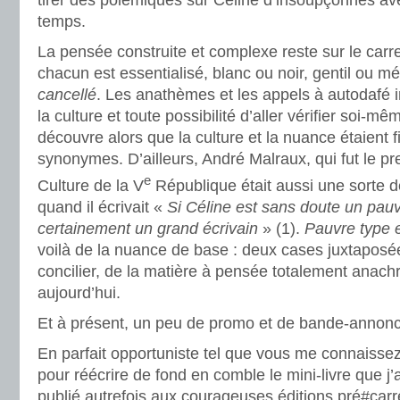
tirer des polémiques sur Céline d’insoupçonnés av
temps.
La pensée construite et complexe reste sur le carr
chacun est essentialisé, blanc ou noir, gentil ou m
cancellé
. Les anathèmes et les appels à autodafé i
la culture et toute possibilité d’aller vérifier soi-m
découvre alors que la culture et la nuance étaient 
synonymes. D’ailleurs, André Malraux, qui fut le pr
e
Culture de la V
République était aussi une sorte d
quand il écrivait «
Si Céline est sans doute un pauv
certainement un grand écrivain
» (1).
Pauvre type e
voilà de la nuance de base : deux cases juxtapos
concilier, de la matière à pensée totalement anach
aujourd’hui.
Et à présent, un peu de promo et de bande-annon
En parfait opportuniste tel que vous me connaissez, 
pour réécrire de fond en comble le mini-livre que j’
publié autrefois aux courageuses éditions pré#carr