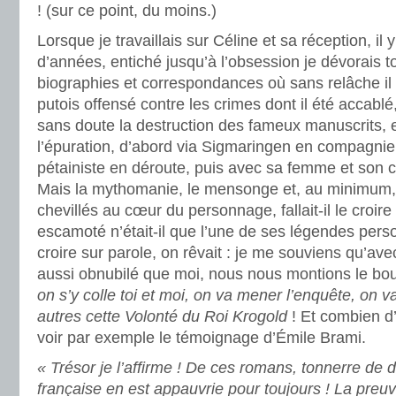
! (sur ce point, du moins.)
Lorsque je travaillais sur Céline et sa réception, il 
d’années, entiché jusqu’à l’obsession je dévorais t
biographies et correspondances où sans relâche il 
putois offensé contre les crimes dont il été accablé,
sans doute la destruction des fameux manuscrits, en
l’épuration, d’abord via Sigmaringen en compagn
pétainiste en déroute, puis avec sa femme et son 
Mais la mythomanie, le mensonge et, au minimum, 
chevillés au cœur du personnage, fallait-il le croir
escamoté n’était-il que l’une de ses légendes pers
croire sur parole, on rêvait : je me souviens qu’a
aussi obnubilé que moi, nous nous montions le bo
on s’y colle toi et moi, on va mener l’enquête, on v
autres cette Volonté du Roi Krogold
! Et combien d
voir par exemple le témoignage d’Émile Brami.
« Trésor je l’affirme ! De ces romans, tonnerre de di
française en est appauvrie pour toujours ! La preuve