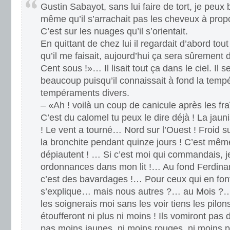
Gustin Sabayot, sans lui faire de tort, je peux
même qu’il s’arrachait pas les cheveux à prop
C’est sur les nuages qu’il s’orientait.
En quittant de chez lui il regardait d’abord tou
qu’il me faisait, aujourd’hui ça sera sûremen
Cent sous !»… Il lisait tout ça dans le ciel. Il 
beaucoup puisqu’il connaissait à fond la tempé
tempéraments divers.
– «Ah ! voilà un coup de canicule après les fra
C’est du calomel tu peux le dire déjà ! La jauni
! Le vent a tourné… Nord sur l’Ouest ! Froid 
la bronchite pendant quinze jours ! C’est même
dépiautent ! … Si c’est moi qui commandais, je
ordonnances dans mon lit !… Au fond Ferdinan
c’est des bavardages !… Pour ceux qui en fo
s’explique… mais nous autres ?… au Mois ?…
les soignerais moi sans les voir tiens les pilons
étoufferont ni plus ni moins ! Ils vomiront pas 
pas moins jaunes, ni moins rouges, ni moins 