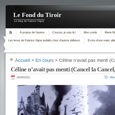
Le Fond du Tiroir
Le blog de Fabrice Vigne
À propos de l’auteur
Coucou, je suis là !
Mon credo
Marie M
Les livres de Fabrice Vigne publiés chez d’autres éditeurs
Ecrire d’une main, alla
Accueil
>
En cours
> Céline n’avait pas menti (C
Céline n’avait pas menti (Cancel la Cancel,
18/09/2021
All