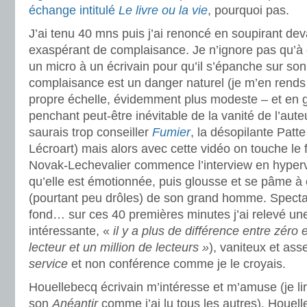
échange intitulé
Le livre ou la vie
, pourquoi pas.
J’ai tenu 40 mns puis j’ai renoncé en soupirant de
exaspérant de complaisance. Je n’ignore pas qu’à 
un micro à un écrivain pour qu’il s’épanche sur so
complaisance est un danger naturel (je m’en rend
propre échelle, évidemment plus modeste – et en g
penchant peut-être inévitable de la vanité de l’aute
saurais trop conseiller
Fumier
, la désopilante Pat
Lécroart) mais alors avec cette vidéo on touche l
Novak-Lechevalier commence l’interview en hyperve
qu’elle est émotionnée, puis glousse et se pâme à 
(pourtant peu drôles) de son grand homme. Specta
fond… sur ces 40 premières minutes j’ai relevé un
intéressante, «
il y a plus de différence entre zéro 
lecteur et un million de lecteurs »
), vaniteux et as
service
et non conférence comme je le croyais.
Houellebecq écrivain m’intéresse et m’amuse (je li
son
Anéantir
comme j’ai lu tous les autres). Houel