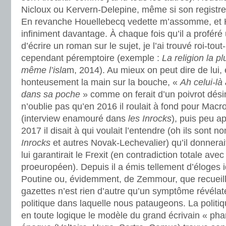
Nicloux ou Kervern-Delepine, même si son registre 
En revanche Houellebecq vedette m’assomme, et 
infiniment davantage. À chaque fois qu’il a proféré 
d’écrire un roman sur le sujet, je l’ai trouvé roi-tout
cependant péremptoire (exemple :
La religion la p
même l’isla
m, 2014). Au mieux on peut dire de lui, 
honteusement la main sur la bouche, «
Ah celui-là 
dans sa poche
» comme on ferait d’un poivrot dési
n’oublie pas qu’en 2016 il roulait à fond pour Mac
(interview enamouré dans
les Inrocks
), puis peu a
2017 il disait à qui voulait l’entendre (oh ils sont 
Inrocks
et autres Novak-Lechevalier) qu’il donnera
lui garantirait le Frexit (en contradiction totale ave
proeuropéen). Depuis il a émis tellement d’éloges 
Poutine ou, évidemment, de Zemmour, que recueilli
gazettes n’est rien d’autre qu’un symptôme révélate
politique dans laquelle nous pataugeons. La politi
en toute logique le modèle du grand écrivain « pha