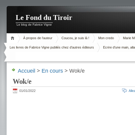
Le Fond du Tiroir
Le blog de Fabrice Vigne
À propos de l’auteur
Coucou, je suis là !
Mon credo
Marie M
Les livres de Fabrice Vigne publiés chez d’autres éditeurs
Ecrire d’une main, alla
Accueil
>
En cours
> Wok/e
Wok/e
01/01/2022
All