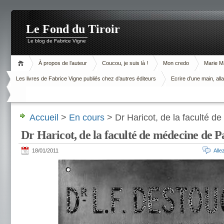
Le Fond du Tiroir
Le blog de Fabrice Vigne
À propos de l’auteur
Coucou, je suis là !
Mon credo
Marie M
Les livres de Fabrice Vigne publiés chez d’autres éditeurs
Ecrire d’une main, alla
Accueil
>
En cours
> Dr Haricot, de la faculté d
Dr Haricot, de la faculté de médecine de P
18/01/2011
All