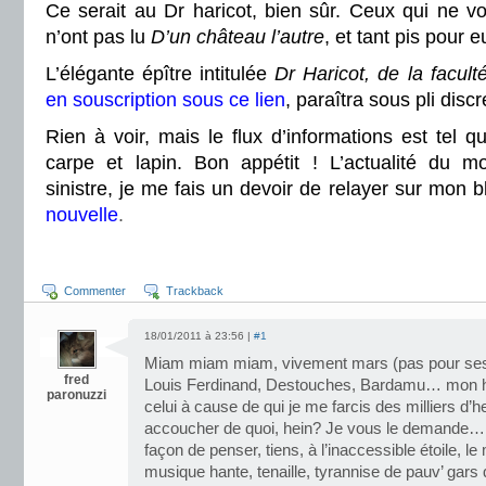
Ce serait au Dr haricot, bien sûr. Ceux qui ne v
n’ont pas lu
D’un château l’autre
, et tant pis pour e
L’élégante épître intitulée
Dr Haricot, de la facul
en souscription sous ce lien
, paraîtra sous pli disc
Rien à voir, mais le flux d’informations est tel 
carpe et lapin. Bon appétit ! L’actualité du m
sinistre, je me fais un devoir de relayer sur mon
nouvelle
.
Commenter
Trackback
18/01/2011 à 23:56 |
#1
Miam miam miam, vivement mars (pas pour ses
fred
Louis Ferdinand, Destouches, Bardamu… mon hé
paronuzzi
celui à cause de qui je me farcis des milliers d’h
accoucher de quoi, hein? Je vous le demande… p
façon de penser, tiens, à l’inaccessible étoile, le 
musique hante, tenaille, tyrannise de pauv’ gars