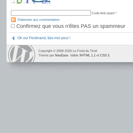
Code Anti-spam
*
S'abonner aux commentaires
Confirmez que vous n'êtes PAS un spammeur
Oh oui Ferdinand, fais-moi peur !
Copyright © 2008-2026 Le Fond du Tiroir
Theme par
NeoEase
. Valide
XHTML 1.1
et
CSS 3
.