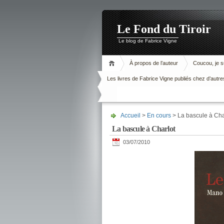
Le Fond du Tiroir
Le blog de Fabrice Vigne
À propos de l’auteur
Coucou, je su
Les livres de Fabrice Vigne publiés chez d’autre
Accueil
>
En cours
> La bascule à Cha
La bascule à Charlot
03/07/2010