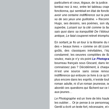
particuliers et ceux, légaux, de la justic
tombai nez à nez, entre tel tableau crapu
fonctionna, qui semblait en état de fonct
avoir une certaine indifférence sur la pe
vu de ses yeux une guillotine.
» Reconnai
Hugo, ses dessins, ses poèmes, son sty
superbe, Luisant sur la cité comme la faul
sais quoi dans sa tranquillité De l’éblo
antique, Le fatal couperet relevé triomph
En sortant, je fis un tour à la librairie 
des « beaux livres » comme on dit (com
goûts, des classiques inévitables, l
condamné
, les oeuvres complètes de B
voulez, mais je n’y vis point
Le Photogr
bourreau français sous Giscard, dans les
connaissez pas ? Décidément, à chaque f
m’est une source sans cesse renouvel
indifférence qui entoure ce livre à ce qu’
plus encore dans les esprits, n’existe t
roman adulte, ni d’un roman jeunesse, s
abordé ces questions qui fâchent sur ce
aux-jeunes…
Le Photographe
est un livre de très hau
les oublier… Or je pense à ce personnag
Gentil a écrit un texte fort, nécessaire, e