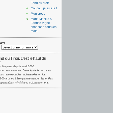
Fond du tiroir
Coucou, je suis là !
Mon credo
Marie Mazille &
Fabrice Vigne :
chansons cousues
main
ves
s
d du Tiroir, c’est le haut du
r
et blogueur depuis avril 2008.
ivres au catalogue. Deux épuisés, onze en
ous remarquables, achetez-les en lot
.
800 articles à lire gratuitement en ligne.
Pas
dispensables, choisissez soigneusement
.