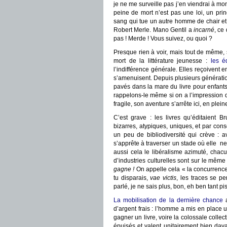
je ne me surveille pas j’en viendrai à mo
peine de mort n’est pas une loi, un pri
sang qui tue un autre homme de chair et
Robert Merle. Mano Gentil a
incarné
, ce
pas ! Merde ! Vous suivez, ou quoi ?
Presque rien à voir, mais tout de même, s
mort de la littérature jeunesse :
les é
l’indifférence générale. Elles reçoivent 
s’amenuisent. Depuis plusieurs génératio
pavés dans la mare du livre pour enfants,
rappelons-le même si on a l’impression d
fragile, son aventure s’arrête ici, en plein
C’est grave : les livres qu’éditaient Br
bizarres, atypiques, uniques, et par co
un peu de bibliodiversité qui crève : a
s’apprête à traverser un stade où elle ne l
aussi cela le libéralisme azimuté, chac
d’industries culturelles sont sur le même
gagne !
On appelle cela « la concurrence 
tu disparais,
vae victis
, les traces se pe
parlé, je ne sais plus, bon, eh ben tant pi
La mobilisation de la dernière chance
a
d’argent frais : l’homme a mis en place 
gagner un livre, voire la colossale collec
épuisés et valent unitairement bien davan