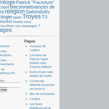
rologie
Patrick "Factotum"
Reconnaissances de
court
religion
Salonduliv
es
Troyes
ologie
TS
spam
nsussi
Voulez-vous
r/archiver ces messages ?
ages
Pages
nnexion
À propos de
l’auteur
x des
lications
Les livres de
Fabrice Vigne
x des
publiés chez
mmentaires
d’autres éditeurs
e de
Ecrire d’une main,
rdPress-FR
allaiter de l’autre
her :
Le livre qui
déforme ma poche
ces jours-ci
Bon de commande
Contact
Les livres
distribués par le