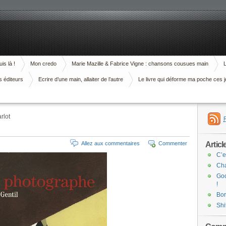
is là !
Mon credo
Marie Mazille & Fabrice Vigne : chansons cousues main
L
s éditeurs
Ecrire d’une main, allaiter de l’autre
Le livre qui déforme ma poche ces j
rlot
Articl
Allez aux commentaires
Commenter
C’e
Cha
Goo
!
Bor
Shi