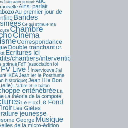
ABC
rs à faire avant de mourir
Ainsi parlait
moiselle
abozo
Au premier jour de
Bandes
onfine
sinées
Ce qui stimule ma
Chambre
touze
écho
Cinéma
visme
Correspondance
Double tranchant
ique
Dr.
Ecritures ici
ot
dits/chantiers/interventions)
e spirale
FdT (association loi
FV Live !
Interviouve
J'ai
Jean Ier le Posthume
uré IKEA
Jean II le Bon
n historique)
uelle)
L'arbre et le bâton
choppe enténébrée
La
he
La théorie de la compote
ctures
Le Fond
Le Flux
iroir
Les Giètes
érature jeunesse
Musique
esome George
elles de la micro-édition