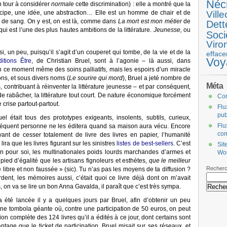
Néc
n tour à considérer
normale
cette discrimination) : elle a montré que la
ncipe, une idée, une abstraction… Elle est un homme de chair et de
Ville
 de sang. On y est, on est là, comme dans
La mort est mon métier
de
Dett
 qui est l’une des plus hautes ambitions de la littérature.
Jeunesse,
ou
Soci
Viro
i, un peu, puisqu’il s’agit d’un couperet qui tombe, de la vie et de la
efface
Voy
ditions Être
, de Christian Bruel, sont à l’agonie – là aussi, dans
en ce moment même des soins palliatifs, mais les espoirs d’un miracle
ns, et sous divers noms (
Le sourire qui mord
), Bruel a jeté nombre de
Méta
 contribuant à réinventer la littérature jeunesse – et par conséquent,
e rabâcher, la littérature tout court. De nature économique forcément
Co
e crise partout-partout.
Flu
pub
uel était tous des prototypes exigeants, insolents, subtils, curieux,
Flu
nséquent personne ne les éditera quand sa maison aura vécu. Encore
co
vant de cesser totalement de livre des livres en papier, l’humanité
ira que les livres figurant sur les sinistres
listes de best-sellers
. C’est
Sit
un pour soi, les multinationales poids lourds marchandes d’armes et
Wo
 pied d’égalité que les artisans fignoleurs et esthètes,
que le meilleur
Recherc
libre et non faussée » (sic). Tu n’as pas les moyens de ta diffusion ?
rdent, les mémoires aussi, c’était quoi ce livre déjà dont on m’avait
s, on va se lire un bon Anna Gavalda, il paraît que c’est très sympa.
 été lancée il y a quelques jours par Bruel, afin d’obtenir un peu
une tombola géante où, contre une participation de 50 euros, on peut
tion complète des 124 livres qu’il a édités à ce jour, dont certains sont
tage que le ticket de participation. Bruel misait sur ses réseaux, et