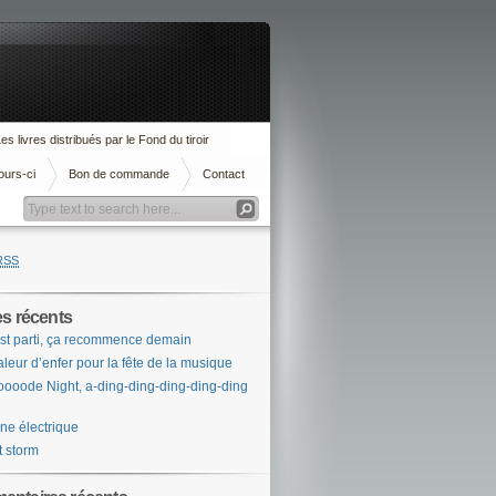
es livres distribués par le Fond du tiroir
ours-ci
Bon de commande
Contact
RSS
es récents
st parti, ça recommence demain
leur d’enfer pour la fête de la musique
ooode Night, a-ding-ding-ding-ding-ding
ne électrique
t storm