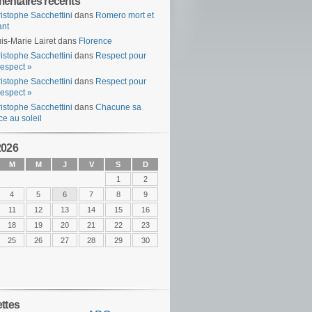
ntaires récents
istophe Sacchettini
dans
Romero mort et
ant
is-Marie Lairet
dans
Florence
istophe Sacchettini
dans
Respect pour
espect »
istophe Sacchettini
dans
Respect pour
espect »
istophe Sacchettini
dans
Chacune sa
ce au soleil
2026
M
M
J
V
S
D
1
2
4
5
6
7
8
9
11
12
13
14
15
16
18
19
20
21
22
23
25
26
27
28
29
30
ettes