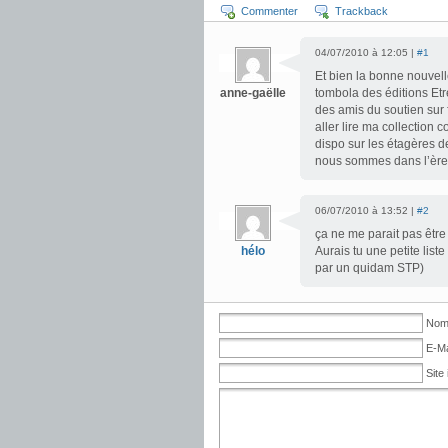
Commenter
Trackback
04/07/2010 à 12:05 |
#1
Et bien la bonne nouvell
anne-gaëlle
tombola des éditions Etr
des amis du soutien sur 
aller lire ma collection 
dispo sur les étagères d
nous sommes dans l’ère d
06/07/2010 à 13:52 |
#2
ça ne me parait pas être 
hélo
Aurais tu une petite liste
par un quidam STP)
Nom 
E-Ma
Site 