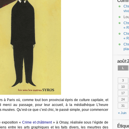
Comme
Chr
viv
Lou
Chr
« R
Chr
« R
Chr
pla
août 
L
3
10
17
24
s à Paris où, comme tout bon provincial épris de culture capitale, et
nd merci au passage, pour leur accueil, à la médiathèque L’heure
31
les musées. Qu’est-ce que c’est chic, le passé simple, pour commencer
« Juin
e exposition «
Crime et châtiment
» à Orsay, réalisée sous l’égide de
Étiqu
iens entre les arts graphiques et les faits divers, les meurtres des