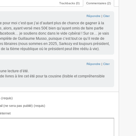
Trackbacks (0)
Commentaires (2)
Répondre
|
Citer
e pour moi c’est que j’ai d’autant plus de chance de gagner à la
e, alors, ayant versé mes 50€ bien qu’ayant omis de faire partie
facebook… je soutiens donc dans le vide cybéral ! Sur ce… je vais
complète de Guillaume Musso, puisque c’est tout ce qu’il reste de
es libraires (nous sommes en 2025, Sarkozy est toujours président,
e la 6ème république où le président peut être réélu à vie).
Répondre
|
Citer
une lecture d’été.
 de livres à lire cet été pour ta cousine (lisible et compréhensible
(requis)
il (ne sera pas publié) (requis)
internet