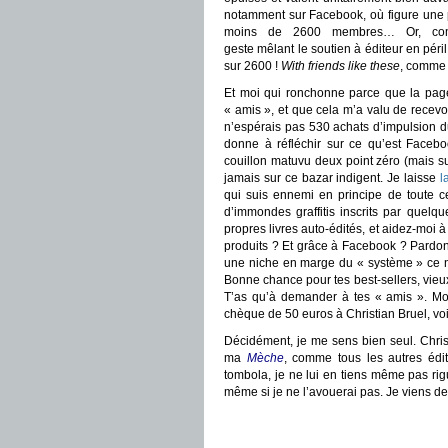
notamment sur Facebook, où figure une p
moins de 2600 membres… Or, com
geste mêlant le soutien à éditeur en péril
sur 2600 !
With friends like these
, comme 
Et moi qui ronchonne parce que la page
« amis », et que cela m’a valu de recevoi
n’espérais pas 530 achats d’impulsion d
donne à réfléchir sur ce qu’est Facebo
couillon matuvu deux point zéro (mais su
jamais sur ce bazar indigent. Je laisse
l
qui suis ennemi en principe de toute ce
d’immondes graffitis inscrits par quel
propres livres auto-édités, et aidez-moi à 
produits ? Et grâce à Facebook ? Pardo
une niche en marge du « système » ce n’
Bonne chance pour tes best-sellers, vieux
T’as qu’à demander à tes « amis ». Mo
chèque de 50 euros à Christian Bruel, voi
Décidément, je me sens bien seul. Christi
ma
Mèche
, comme tous les autres édi
tombola, je ne lui en tiens même pas rigu
même si je ne l’avouerai pas. Je viens de