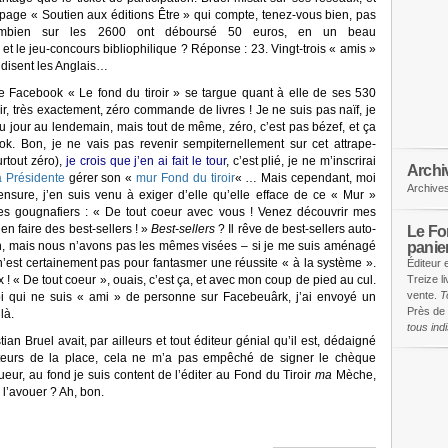
age « Soutien aux éditions Être » qui compte, tenez-vous bien, pas
bien sur les 2600 ont déboursé 50 euros, en un beau
 et le jeu-concours bibliophilique ? Réponse : 23. Vingt-trois « amis »
disent les Anglais…
 Facebook « Le fond du tiroir » se targue quant à elle de ses 530
r, très exactement, zéro commande de livres ! Je ne suis pas naïf, je
u jour au lendemain, mais tout de même, zéro, c’est pas bézef, et ça
ok. Bon, je ne vais pas revenir sempiternellement sur cet attrape-
rtout zéro),
je crois que j’en ai fait le tour
, c’est plié, je ne m’inscrirai
Archi
a Présidente
gérer son «
mur Fond du tiroir
« … Mais cependant, moi
Archive
nsure, j’en suis venu à exiger d’elle qu’elle efface de ce « Mur »
ques gougnafiers : « De tout coeur avec vous ! Venez découvrir mes
en faire des best-sellers ! »
Best-sellers
? Il rêve de best-sellers auto-
Le Fon
panie
n, mais nous n’avons pas les mêmes visées – si je me suis aménagé
est certainement pas pour fantasmer une réussite « à la système ».
Éditeur 
 ! « De tout coeur », ouais, c’est ça, et avec mon coup de pied au cul.
Treize l
vente.
T
i qui ne suis « ami » de personne sur Facebeuârk, j’ai envoyé un
Près de 
là.
tous in
an Bruel avait, par ailleurs et tout éditeur génial qu’il est, dédaigné
teurs de la place, cela ne m’a pas empêché de signer le chèque
eur, au fond je suis content de l’éditer au Fond du Tiroir
ma
Mèche,
 l’avouer ? Ah, bon.