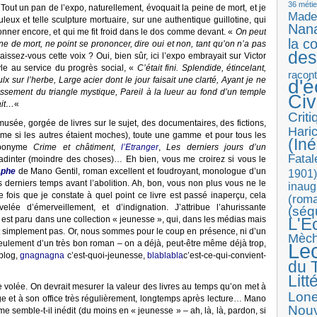
36 métie
e. Tout un pan de l’expo, naturellement, évoquait la peine de mort, et je
Made
leux et telle sculpture mortuaire, sur une authentique guillotine, qui
Nan
ionner encore, et qui me fit froid dans le dos comme devant. «
On peut
la c
ine de mort, ne point se prononcer, dire oui et non, tant qu’on n’a pas
des
ssez-vous cette voix ? Oui, bien sûr, ici l’expo embrayait sur Victor
le au service du progrès social, «
C’était fini. Splendide, étincelant,
racon
x sur l’herbe, Large acier dont le jour faisait une clarté, Ayant je ne
d'
uissement du triangle mystique, Pareil à la lueur au fond d’un temple
Ci
ait…
«
Crit
du musée, gorgée de livres sur le sujet, des documentaires, des fictions,
Haric
me si les autres étaient moches), toute une gamme et pour tous les
(Iné
’éponyme
Crime et châtiment
,
l’Etranger
,
Les derniers jours d’un
Fatal
adinter (moindre des choses)… Eh bien, vous me croirez si vous le
aphe
de Mano Gentil, roman excellent et foudroyant, monologue d’un
1901)
 derniers temps avant l’abolition. Ah, bon, vous non plus vous ne le
inaug
ois que je constate à quel point ce livre est passé inaperçu, cela
(roma
ée d’émerveillement, et d’indignation. J’attribue l’ahurissante
(séq
il est paru dans une collection « jeunesse », qui, dans les médias mais
L'E
out simplement pas. Or, nous sommes pour le coup en présence, ni d’un
Mèc
eulement d’un très bon roman – on a déjà, peut-être même déjà trop,
Le
 blog,
gnagnagna
c’est-quoi-jeunesse,
blablabla
c’est-ce-qui-convient-
du T
Litt
te volée. On devrait mesurer la valeur des livres au temps qu’on met à
Lon
e et à son office très régulièrement, longtemps après lecture… Mano
Nouv
t me semble-t-il inédit (du moins en « jeunesse » – ah, là, là, pardon, si