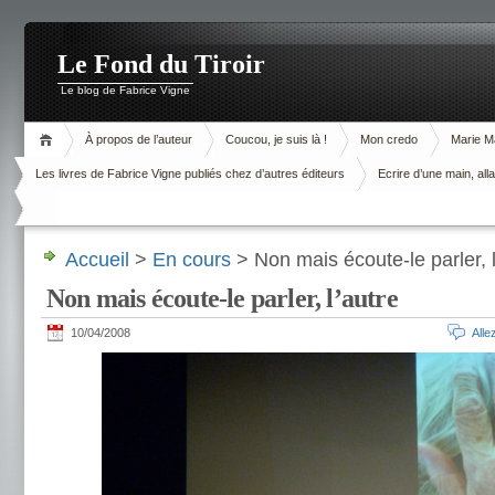
Le Fond du Tiroir
Le blog de Fabrice Vigne
À propos de l’auteur
Coucou, je suis là !
Mon credo
Marie M
Les livres de Fabrice Vigne publiés chez d’autres éditeurs
Ecrire d’une main, alla
Accueil
>
En cours
> Non mais écoute-le parler, l
Non mais écoute-le parler, l’autre
10/04/2008
All