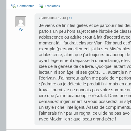
Commenter
Trackback
20/09/2008 à 17:43 |
#1
Je viens de finir les giètes et de parcourir les de
Yv
parfois un peu hors sujet (cette histoire de class
adolescence ou adulte ; tout à fait d’accord avec
moment-là il faudrait classer Vian, Rimbaud et d
exemple (personnellement j’ai lu ses Misérables 
adolescente, alors que j’ai toujours beaucoup de pl
ayant légèrement dépassé la quarantaine), elles 
idée de la genèse de ce livre. Quoique, autant v
lecteur, ni son âge, ni ses goûts, …, autant je n’i
l’écrivain. J’ai horreur qu’on me parle de « perfor
: j’admire ou je déteste le produit fini, mais en 
travail fourni. Je ne connais pas votre somme de
dire que j’aime beaucoup le résultat. Dans une i
demandez ingénument si vous possédez un style,
un style riche, intelligent. Assez de compliments,
j’aimerais finir par un regret, celui de ne pas av
avec Maximilien : quel beau grand-père !