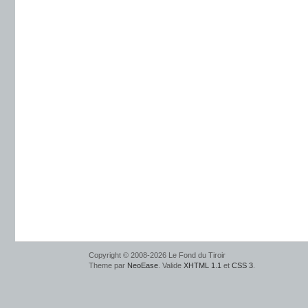
Copyright © 2008-2026 Le Fond du Tiroir
Theme par
NeoEase
. Valide
XHTML 1.1
et
CSS 3
.