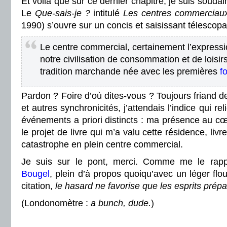
Et voilà que sur ce dernier chapitre, je suis soudai
Le
Que-sais-je ?
intitulé
Les centres commerciau
1990) s’ouvre sur un concis et saisissant télescopa
Le centre commercial, certainement l’expressi
notre civilisation de consommation et de loisirs 
tradition marchande née avec les premières
f
Pardon ? Foire d’où dites-vous ? Toujours friand d
et autres synchronicités, j’attendais l’indice qui re
événements a priori distincts : ma présence au c
le projet de livre qui m’a valu cette résidence, liv
catastrophe en plein centre commercial.
Je suis sur le pont, merci. Comme me le rap
Bougel
, plein d’à propos quoiqu’avec un léger flou
citation,
le hasard ne favorise que les esprits prép
(Londonomètre :
a bunch, dude.
)