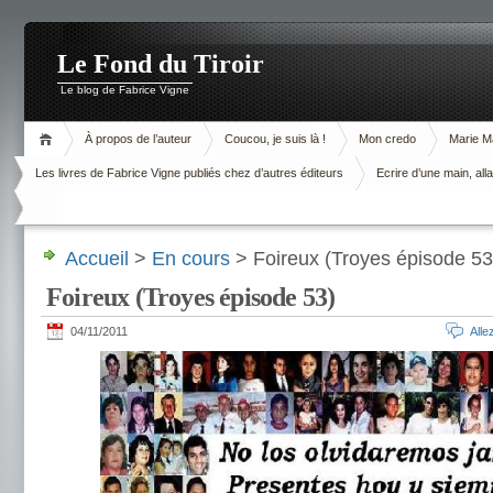
Le Fond du Tiroir
Le blog de Fabrice Vigne
À propos de l’auteur
Coucou, je suis là !
Mon credo
Marie M
Les livres de Fabrice Vigne publiés chez d’autres éditeurs
Ecrire d’une main, alla
Accueil
>
En cours
> Foireux (Troyes épisode 53
Foireux (Troyes épisode 53)
04/11/2011
All