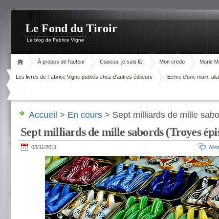
Le Fond du Tiroir
Le blog de Fabrice Vigne
À propos de l’auteur
Coucou, je suis là !
Mon credo
Marie M
Les livres de Fabrice Vigne publiés chez d’autres éditeurs
Ecrire d’une main, alla
Accueil
>
En cours
> Sept milliards de mille sab
Sept milliards de mille sabords (Troyes épi
03/11/2011
All