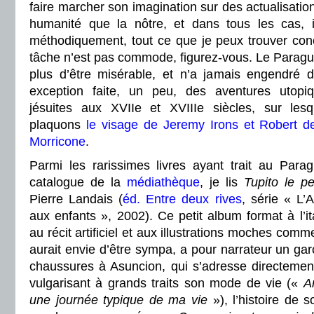
faire marcher son imagination sur des actualisatio
humanité que la nôtre, et dans tous les cas, il 
méthodiquement, tout ce que je peux trouver con
tâche n’est pas commode, figurez-vous. Le Paragu
plus d’être misérable, et n’a jamais engendré d
exception faite, un peu, des aventures utopi
jésuites aux XVIIe et XVIIIe siècles, sur les
plaquons
le visage de Jeremy Irons et Robert d
Morricone
.
Parmi les rarissimes livres ayant trait au Par
catalogue de la
médiathèque
, je lis
Tupito le pe
Pierre Landais (
éd. Entre deux rives
, série « L’
aux enfants », 2002). Ce petit album format à l’i
au récit artificiel et aux illustrations moches comm
aurait envie d’être sympa, a pour narrateur un gar
chaussures à Asuncion, qui s’adresse directement 
vulgarisant à grands traits son mode de vie («
A
une journée typique de ma vie
»), l’histoire de 