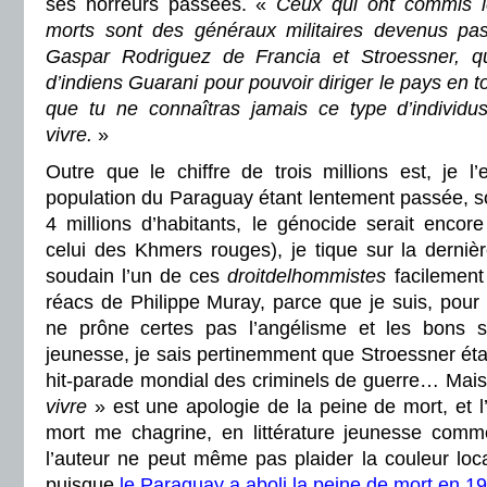
ses horreurs passées. «
Ceux qui ont commis le
morts sont des généraux militaires devenus pas 
Gaspar Rodriguez de Francia et Stroessner, qui
d’indiens Guarani pour pouvoir diriger le pays en to
que tu ne connaîtras jamais ce type d’individu
vivre.
»
Outre que le chiffre de trois millions est, je l’
population du Paraguay étant lentement passée, s
4 millions d’habitants, le génocide serait encor
celui des Khmers rouges), je tique sur la derniè
soudain l’un de ces
droitdelhommistes
facilement 
réacs de Philippe Muray, parce que je suis, pour t
ne prône certes pas l’angélisme et les bons se
jeunesse, je sais pertinemment que Stroessner étai
hit-parade mondial des criminels de guerre… Mai
vivre
» est une apologie de la peine de mort, et l
mort me chagrine, en littérature jeunesse comme
l’auteur ne peut même pas plaider la couleur loc
puisque
le Paraguay a aboli la peine de mort en 1