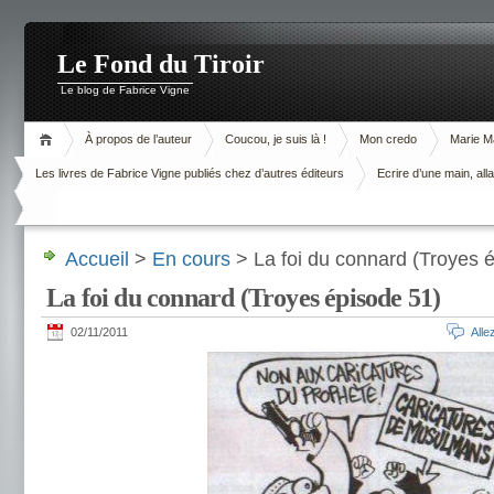
Le Fond du Tiroir
Le blog de Fabrice Vigne
À propos de l’auteur
Coucou, je suis là !
Mon credo
Marie M
Les livres de Fabrice Vigne publiés chez d’autres éditeurs
Ecrire d’une main, alla
Accueil
>
En cours
> La foi du connard (Troyes 
La foi du connard (Troyes épisode 51)
02/11/2011
All