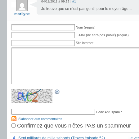
04/11/2011 à 09:12 |
#1
Je trouve que ce n’est pas gentil pour le moyen-âge…
marilyne
Nom (requis)
E-Mail (ne sera pas publié) (requis)
Site internet
Code Anti-spam
*
S'abonner aux commentaires
Confirmez que vous n'êtes PAS un spammeur
Sept milliards de mille sabords (Troyes épisode 52)
Le ver