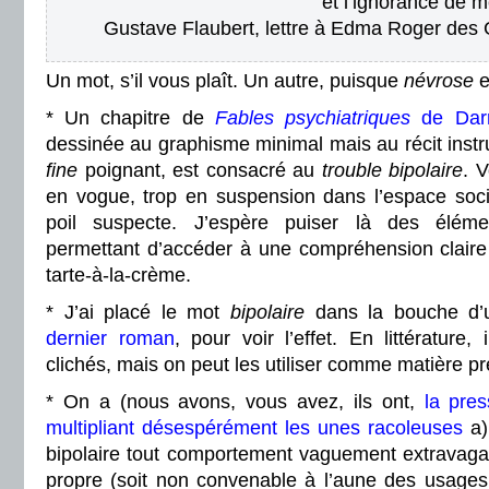
et l’ignorance de 
Gustave Flaubert, lettre à Edma Roger des 
Un mot, s’il vous plaît. Un autre, puisque
névrose
e
* Un chapitre de
Fables psychiatriques
de Darr
dessinée au graphisme minimal mais au récit instr
fine
poignant, est consacré au
trouble bipolaire
. 
en vogue, trop en suspension dans l’espace soci
poil suspecte. J’espère puiser là des éléme
permettant d’accéder à une compréhension clair
tarte-à-la-crème.
* J’ai placé le mot
bipolaire
dans la bouche d’
dernier roman
, pour voir l’effet. En littérature,
clichés, mais on peut les utiliser comme matière p
* On a (nous avons, vous avez, ils ont,
la pre
multipliant désespérément les unes racoleuses
a)
bipolaire tout comportement vaguement extravaga
propre (soit non convenable à l’aune des usages 