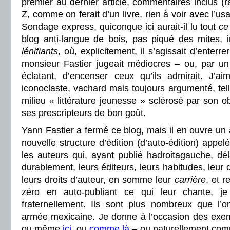
premier au dernier article, commentaires inclus (ra
Z, comme on ferait d’un livre, rien à voir avec l’u
Sondage express, quiconque ici aurait-il lu tout
ce
blog anti-langue de bois, pas piqué des mites, i
lénifiants
, où, explicitement, il s’agissait d’enterr
monsieur Fastier jugeait médiocres – ou, par un 
éclatant, d’encenser ceux qu’ils admirait. J’a
iconoclaste, vachard mais toujours argumenté, te
milieu « littérature jeunesse » sclérosé par son o
ses prescripteurs de bon goût.
Yann Fastier a fermé ce blog, mais il en ouvre un 
nouvelle structure d’édition (d’auto-édition) appe
les auteurs qui, ayant publié hadroitagauche, dél
durablement, leurs éditeurs, leurs habitudes, leur dis
leurs droits d’auteur, en somme leur
carrière
, et 
zéro en auto-publiant ce qui leur chante, j
fraternellement. Ils sont plus nombreux que l’on
armée mexicaine. Je donne à l’occasion des exe
ou même
ici
, ou
comme là
– ou naturellement co