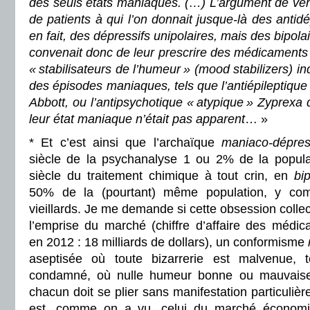
des seuls états maniaques. (…) L’argument de ven
de patients à qui l’on donnait jusque-là des antid
en fait, des dépressifs unipolaires, mais des bipola
convenait donc de leur prescrire des médicaments
« stabilisateurs de l’humeur » (mood stabilizers) in
des épisodes maniaques, tels que l’antiépileptique
Abbott, ou l’antipsychotique « atypique » Zyprexa 
leur état maniaque n’était pas apparent
… »
* Et c’est ainsi que l’archaïque
maniaco-dépres
siècle de la psychanalyse 1 ou 2% de la populat
siècle du traitement chimique à tout crin, en
bip
50% de la (pourtant) même population, y com
vieillards. Je me demande si cette obsession collec
l’emprise du marché (chiffre d’affaire des médic
en 2012 : 18 milliards de dollars), un conformisme
aseptisée où toute bizarrerie est malvenue, t
condamné, où nulle humeur bonne ou mauvaise
chacun doit se plier sans manifestation particulièr
est, comme on a vu, celui du marché économi