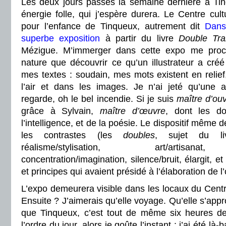
Les deux jours passés la semaine dernière à Ti
énergie folle, qui j’espère durera. Le Centre cult
pour l’enfance de Tinqueux, autrement dit
Dans
superbe exposition
à partir du livre
Double Tra
Mézigue. M’immerger dans cette expo me pro
nature que découvrir ce qu’un illustrateur a cré
mes textes : soudain, mes mots existent en relief
l’air et dans les images. Je n’ai jeté qu’une a
regarde, oh le bel incendie. Si je suis
maître d’ou
grâce à Sylvain,
maître d’œuvre
, dont les do
l’intelligence, et de la poésie. Le dispositif même de
les contrastes (les
doubles
, sujet du livre
réalisme/stylisation, art/artisanat,
concentration/imagination, silence/bruit, élargit, e
et principes qui avaient présidé à l’élaboration de l
L’expo demeurera visible dans les locaux du Centr
Ensuite ? J’aimerais qu’elle voyage. Qu’elle s’app
que Tinqueux, c’est tout de même six heures de 
l’ordre du jour, alors je goûte l’instant : j’ai été l