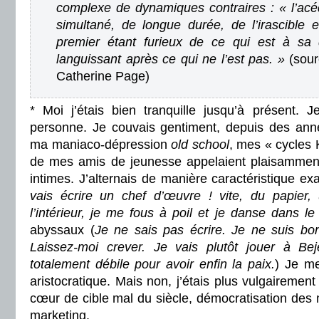
complexe de dynamiques contraires : « l’ac
simultané, de longue durée, de l’irascible e
premier étant furieux de ce qui est à sa d
languissant après ce qui ne l’est pas. »
(sou
Catherine Page)
* Moi j’étais bien tranquille jusqu’à présent.
personne. Je couvais gentiment, depuis des ann
ma maniaco-dépression
old school
, mes « cycles
de mes amis de jeunesse appelaient plaisamment
intimes. J’alternais de manière caractéristique exa
vais écrire un chef d’œuvre ! vite, du papier,
l’intérieur, je me fous à poil et je danse dans le
abyssaux (
Je ne sais pas écrire. Je ne suis bon
Laissez-moi crever. Je vais plutôt jouer à Bej
totalement débile pour avoir enfin la paix.
) Je me
aristocratique. Mais non, j’étais plus vulgairemen
cœur de cible mal du siècle, démocratisation des m
marketing.