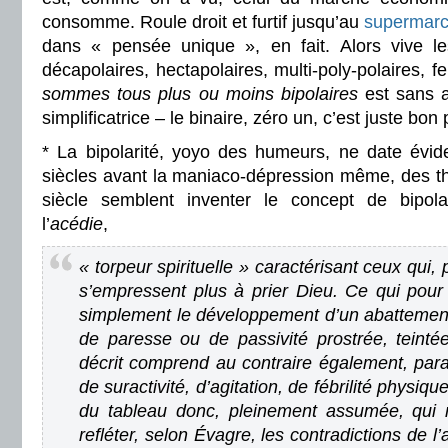
consomme. Roule droit et furtif jusqu’au
supermar
dans « pensée unique », en fait. Alors vive les 
décapolaires, hectapolaires, multi-poly-polaires, 
sommes tous plus ou moins bipolaires
est sans 
simplificatrice – le binaire, zéro un, c’est juste bo
* La bipolarité, yoyo des humeurs, ne date évi
siècles avant la maniaco-dépression même, des th
siècle semblent inventer le concept de bipolari
l’
acédie
,
« torpeur spirituelle » caractérisant ceux qui
s’empressent plus à prier Dieu. Ce qui pour 
simplement le développement d’un abattement 
de paresse ou de passivité prostrée, teintée
décrit comprend au contraire également, par
de suractivité, d’agitation, de fébrilité physiq
du tableau donc, pleinement assumée, qui n
refléter, selon Évagre, les contradictions de 