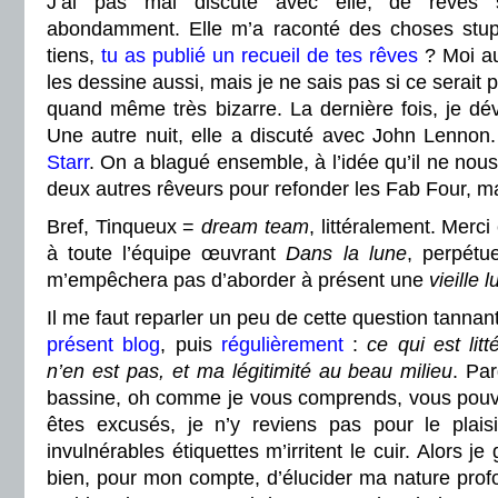
J’ai pas mal discuté avec elle, de rêves s
abondamment. Elle m’a raconté des choses st
tiens,
tu as publié un recueil de tes rêves
? Moi au
les dessine aussi, mais je ne sais pas si ce serait 
quand même très bizarre. La dernière fois, je dé
Une autre nuit, elle a discuté avec John Lennon
Starr
. On a blagué ensemble, à l’idée qu’il ne nous 
deux autres rêveurs pour refonder les Fab Four, ma
Bref, Tinqueux =
dream team
, littéralement. Merc
à toute l’équipe œuvrant
Dans la lune
, perpétu
m’empêchera pas d’aborder à présent une
vieille 
Il me faut reparler un peu de cette question tanna
présent blog
, puis
régulièrement
:
ce qui est lit
n’en est pas, et ma légitimité au beau milieu
. Pa
bassine, oh comme je vous comprends, vous pouvez
êtes excusés, je n’y reviens pas pour le plais
invulnérables étiquettes m’irritent le cuir. Alors j
bien, pour mon compte, d’élucider ma nature prof