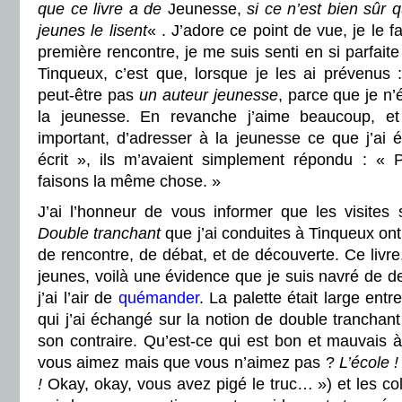
que ce livre a de
Jeunesse,
si ce n’est bien sûr q
jeunes le lisent
« . J’adore ce point de vue, je le f
première rencontre, je me suis senti en si parfaite 
Tinqueux, c’est que, lorsque je les ai prévenus :
peut-être pas
un auteur jeunesse
, parce que je n’
la jeunesse. En revanche j’aime beaucoup, e
important, d’adresser à la jeunesse ce que j’ai éc
écrit », ils m’avaient simplement répondu : «
faisons la même chose. »
J’ai l’honneur de vous informer que les visites s
Double tranchant
que j’ai conduites à Tinqueux o
de rencontre, de débat, et de découverte. Ce livre
jeunes, voilà une évidence que je suis navré de d
j’ai l’air de
quémander
. La palette était large ent
qui j’ai échangé sur la notion de double tranchan
son contraire. Qu’est-ce qui est bon et mauvais à
vous aimez mais que vous n’aimez pas ?
L’école 
!
Okay, okay, vous avez pigé le truc… ») et les c