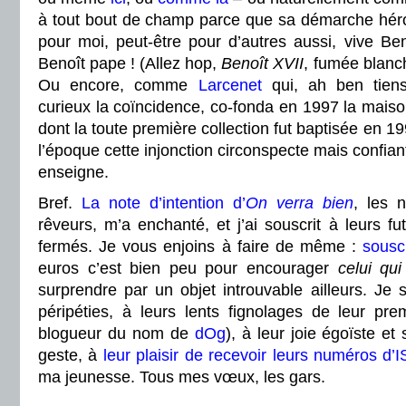
à tout bout de champ parce que sa démarche héroï
pour moi, peut-être pour d’autres aussi, vive Ben
Benoît pape ! (Allez hop,
Benoît XVII
, fumée blanch
Ou encore, comme
Larcenet
qui, ah ben tien
curieux la coïncidence, co-fonda en 1997 la maiso
dont la toute première collection fut baptisée en 1
l’époque cette injonction circonspecte mais confian
enseigne.
Bref.
La note d’intention d’
On verra bien
, les 
rêveurs, m’a enchanté, et j’ai souscrit à leurs fu
fermés. Je vous enjoins à faire de même :
sousc
euros c’est bien peu pour encourager
celui qui 
surprendre par un objet introuvable ailleurs. Je s
péripéties, à leurs lents fignolages de leur pre
blogueur du nom de
dOg
), à leur joie égoïste e
geste, à
leur plaisir de recevoir leurs numéros d’
ma jeunesse. Tous mes vœux, les gars.