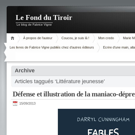
Le Fond du Tiroir
Le blog de Fabrice Vigne
À propos de l’auteur
Coucou, je suis là !
Mon credo
Marie M
Les livres de Fabrice Vigne publiés chez d’autres éditeurs
Ecrire d’une main, alla
Archive
Articles taggués ‘Littérature jeunesse’
Défense et illustration de la maniaco-dépre
15/09/2013