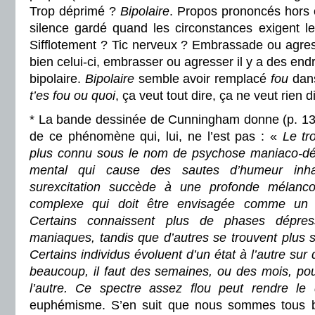
Trop déprimé ?
Bipolaire
. Propos prononcés hors 
silence gardé quand les circonstances exigent 
Sifflotement ? Tic nerveux ? Embrassade ou agress
bien celui-ci, embrasser ou agresser il y a des end
bipolaire.
Bipolaire
semble avoir remplacé
fou
dans
t’es fou ou quoi
, ça veut tout dire, ça ne veut rien d
* La bande dessinée de Cunningham donne (p. 132)
de ce phénomène qui, lui, ne l’est pas : «
Le tr
plus connu sous le nom de psychose maniaco-dép
mental qui cause des sautes d’humeur inha
surexcitation succède à une profonde mélanco
complexe qui doit être envisagée comme un 
Certains connaissent plus de phases dépre
maniaques, tandis que d’autres se trouvent plus 
Certains individus évoluent d’un état à l’autre sur
beaucoup, il faut des semaines, ou des mois, po
l’autre. Ce spectre assez flou peut rendre le di
euphémisme. S’en suit que nous sommes tous bi