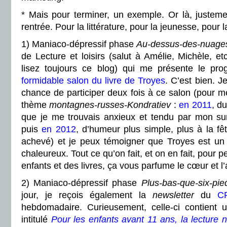
* Mais pour terminer, un exemple. Or là, justement
rentrée. Pour la littérature, pour la jeunesse, pour l
1) Maniaco-dépressif phase
Au-dessus-des-nuage
de Lecture et loisirs (salut à Amélie, Michèle, 
lisez toujours ce blog) qui me présente le p
formidable salon du livre de Troyes
. C’est bien. J
chance de participer deux fois à ce salon (pour mé
thème
montagnes-russes-Kondratiev
:
en 2011
, d
que je me trouvais anxieux et tendu par mon sur
puis
en 2012
, d’humeur plus simple, plus à la fête
achevé) et je peux témoigner que Troyes est un 
chaleureux. Tout ce qu’on fait, et on en fait, pour 
enfants et des livres, ça vous parfume le cœur et l’
2) Maniaco-dépressif phase
Plus-bas-que-six-pie
jour, je reçois également la
newsletter
du
C
hebdomadaire. Curieusement, celle-ci contient u
intitulé
Pour les enfants avant 11 ans, la lecture n