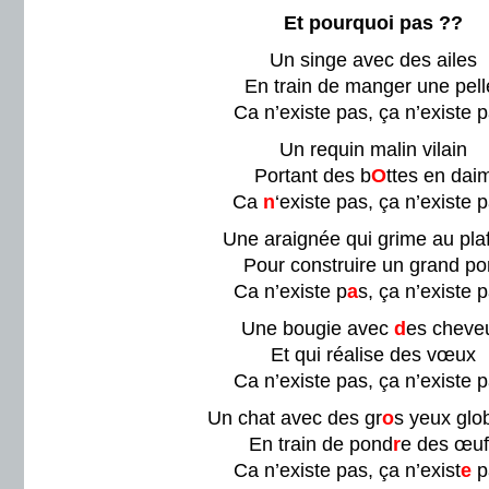
Et pourquoi pas ??
Un singe avec des ailes
En train de manger une pell
Ca n’existe pas, ça n’existe p
Un requin malin vilain
Portant des b
O
ttes en dai
Ca
n
‘existe pas, ça n’existe 
Une araignée qui grime au pla
Pour construire un grand po
Ca n’existe p
a
s, ça n’existe p
Une bougie avec
d
es cheve
Et qui réalise des vœux
Ca n’existe pas, ça n’existe p
Un chat avec des gr
o
s yeux glo
En train de pond
r
e des œuf
Ca n’existe pas, ça n’exist
e
p