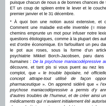
puisque chacun de nous a de bonnes chances de tr
ET un coup de spleen entre le lever et le couche
premier janvier et le 31 décembre.
* À quoi bon une notion aussi extensive, et d
Comment une maladie est-elle inventée (= mise 
chemins emprunte un mot pour infuser notre lex
questions étiologiques, comme à la plupart des autr
est d’ordre économique. En farfouillant un peu d
le pot aux roses, sous la forme d’un articl
psychiatrie Mikkel Borch-Jacobsen, paru dan
humaines
:
De la psychose maniacodépressive au 
découvre, et tant pis si vous puent au nez les 
complot, que «
le trouble bipolaire, né offici
concept attrape-tout utilisé de façon opport
pharmaceutique
»
. On apprend sidéré que «
l’e
psychose maniacodépressive a permis d’y ann
d’autres troubles de l’humeur, et de créer ainsi 
médicaments qui n’avaient initialement été autoris