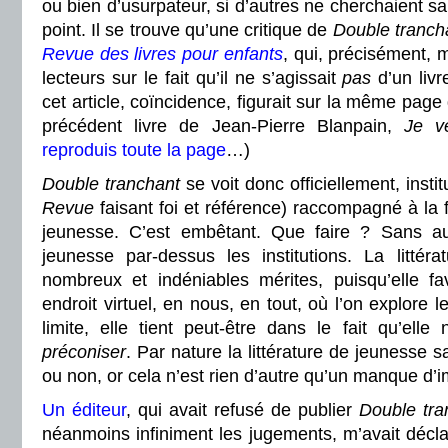
ou bien d’usurpateur, si d’autres ne cherchaient s
point. Il se trouve qu’une critique de
Double tranch
Revue des livres pour enfants
, qui, précisément, 
lecteurs sur le fait qu’il ne s’agissait
pas
d’un liv
cet article, coïncidence, figurait sur la même pag
précédent livre de Jean-Pierre Blanpain,
Je v
reproduis toute la page
…)
Double tranchant
se voit donc officiellement, inst
Revue
faisant foi et référence) raccompagné à la 
jeunesse. C’est embêtant. Que faire ? Sans au
jeunesse par-dessus les institutions. La litté
nombreux et indéniables mérites, puisqu’elle fav
endroit virtuel, en nous, en tout, où l’on explore 
limite, elle tient peut-être dans le fait qu’ell
préconiser
. Par nature la littérature de jeunesse sai
ou non, or cela n’est rien d’autre qu’un manque d’i
Un éditeur
, qui avait refusé de publier
Double tra
néanmoins infiniment les jugements, m’avait décl