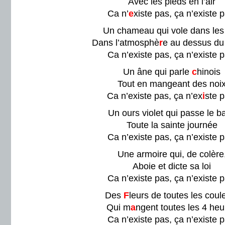
Avec les pieds en l’air
Ca n’
e
xiste pas, ça n’existe p
Un chameau qui vole dans les 
Dans l’atmosphè
r
e au dessus du
Ca n’existe pas, ça n’existe p
Un âne qui parle
c
hinois
Tout en mangeant des noi
Ca n’existe pas, ça n’ex
i
ste p
Un ours violet qui passe le ba
Toute la sainte journée
Ca n’existe pas, ça n’existe p
Une armoire qui, de colère
Aboie et dicte sa loi
Ca n’existe pas, ça n’existe p
Des
F
leurs de toutes les coul
Qui m
a
ngent toutes les 4 heu
Ca n’existe pas, ça n’existe p