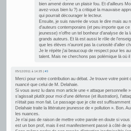
bien amené donne un plaisir fou. Et d’ailleurs M
avez-vous bien lu ?) a critiqué la mauvaise app
qui pourrait décourager le lecteur.
Ensuite, je suis navrée de vous le dire mais au n
d’auteurs contemporains (et peu importe que ce 
jeunesse) n’offre un tel bonheur d’analyse de la
grands auteurs. Et là est aussi le rôle de l’ensei
que les élèves n’auront pas la curiosité d’aller c
Je le répète j’ai beaucoup de respect pour les au
talent. Mais ne cherchons pas polémique là où il
05/12/2011 à 14:35 |
#3
Merci pour votre contribution au débat. Je trouve votre point 
nuancé que celui de M. Delahaie.
Si vous avez lu dans mon article une « attaque personnelle »,
s’agissait plutôt pour moi d’une défense (et illustration), l’att
n’était pas mon fait. Le passage que je cite est suffisamment 
Delahaie traite la littérature jeunesse de « pollution ». Bon. 
les nuances.
Je n’ai pas de raison de mettre votre parole en doute si vous 
est un bon prof, mais il est manifestement passé à côté de 