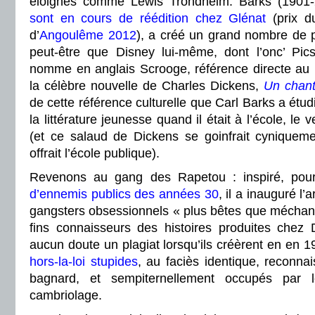
éloignés comme Lewis Trondheim. Barks (1901
sont en cours de réédition chez Glénat
(prix du
d’
Angoulême 2012
), a créé un grand nombre de
peut-être que Disney lui-même, dont l’onc’ Pic
nomme en anglais Scrooge, référence directe au 
la célèbre nouvelle de Charles Dickens,
Un chant
de cette référence culturelle que Carl Barks a étu
la littérature jeunesse quand il était à l’école, le v
(et ce salaud de Dickens se goinfrait cyniqueme
offrait l’école publique).
Revenons au gang des Rapetou : inspiré, pou
d’ennemis publics des années 30
, il a inauguré l’
gangsters obsessionnels « plus bêtes que méchant
fins connaisseurs des histoires produites chez
aucun doute un plagiat lorsqu’ils créèrent en en 
hors-la-loi stupides
, au faciès identique, reconna
bagnard, et sempiternellement occupés par l
cambriolage.