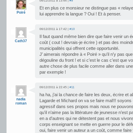
06/12/2011 à 13:44 |
#9
Et en plus ce monsieur ne distingue pas « relayer
Poiré
lui apprendre la langue ? Oui ! Et à penser.
06/12/2011 à 17:42 |
#10
Il faut quand même bien dire que faire venir un 
Cath37
coût ( cout ! devrais-je écrire ) et pas des moin
municipalités qui offrent cette opportunité.
J’ aimerais répondre à « Poiré » qu’il n’y pas que
dégouline du front ! et si c’est le cas c’est que v
autre chose de plus facile comme aller dans u
par exemple !
06/12/2011 à 22:45 |
#11
ha ha, j’ai la chance de faire les deux, écrire et 
nadia
Lagarde et Michard on va se faire mal!!! soyons c
roman
agressif dans ses propos mais nous ne pouvons r
qu’il n’aime pas la littérature de jeunesse n’est p
en a d’autres qui ne détestent pas et nous vivon
corps enseignant se mette en guerre pour le défe
oui, faire venir un auteur a un coût, comme faire