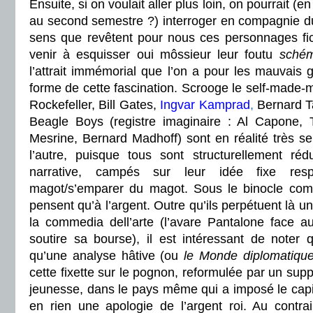
Ensuite, si on voulait aller plus loin, on pourrait 
au second semestre ?) interroger en compagnie du
sens que revêtent pour nous ces personnages fict
venir à esquisser oui môssieur leur foutu
schém
l’attrait immémorial que l’on a pour les mauvais g
forme de cette fascination. Scrooge le self-made-m
Rockefeller, Bill Gates,
Ingvar Kamprad
,
Bernard Ta
Beagle Boys (registre imaginaire : Al Capone,
Mesrine, Bernard Madhoff) sont en réalité très sem
l’autre, puisque tous sont structurellement rédu
narrative, campés sur leur idée fixe resp
magot/s’emparer du magot. Sous le binocle comm
pensent qu’à l’argent. Outre qu’ils perpétuent là un
la commedia dell’arte (l’avare Pantalone face au 
soutire sa bourse), il est intéressant de noter 
qu’une analyse hâtive (ou
le Monde diplomatiqu
cette fixette sur le pognon, reformulée par un sup
jeunesse, dans le pays même qui a imposé le capi
en rien une apologie de l’argent roi. Au contrai