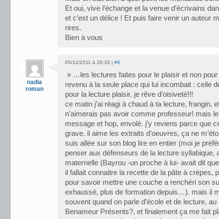
Et oui, vive l’échange et la venue d’écrivains da
et c’est un délice ! Et puis faire venir un auteur mo
rires.
Bien à vous
05/12/2011 à 20:33 |
#6
» …les lectures faites pour le plaisir et non pour 
nadia
revenu à la seule place qui lui incombait : celle de
roman
pour la lecture plaisir. je rêve d’oisiveté!!!
ce matin j’ai réagi à chaud à ta lecture, frangin, 
n’aimerais pas avoir comme professeur! mais l
message et hop, envolé. j’y reviens parce que c
grave. il aime les extraits d’oeuvres, ça ne m’éto
suis allée sur son blog lire en entier (moi je préfère
penser aux défenseurs de la lecture syllabique, 
maternelle (Bayrou -un proche à lui- avait dit que 
il fallait connaitre la recette de la pâte à crèpes
pour savoir mettre une couche a renchéri son suc
exhaussé, plus de formation depuis…). mais il 
souvent quand on parle d’école et de lecture, au
Benameur Présents?, et finalement ça me fait pla