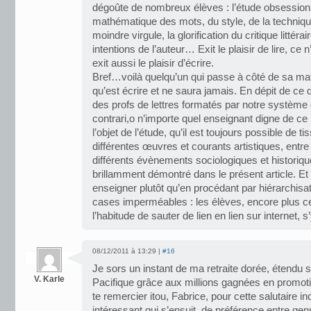
dégoûte de nombreux élèves : l’étude obsessionn
mathématique des mots, du style, de la technique,
moindre virgule, la glorification du critique littérai
intentions de l’auteur… Exit le plaisir de lire, ce
exit aussi le plaisir d’écrire.
Bref…voilà quelqu’un qui passe à côté de sa mati
qu’est écrire et ne saura jamais. En dépit de ce qu
des profs de lettres formatés par notre système 
contrari,o n’importe quel enseignant digne de ce 
l’objet de l’étude, qu’il est toujours possible de ti
différentes œuvres et courants artistiques, entre 
différents évènements sociologiques et historiq
brillamment démontré dans le présent article. Et c
enseigner plutôt qu’en procédant par hiérarchisat
cases imperméables : les élèves, encore plus ce
l’habitude de sauter de lien en lien sur internet, s
08/12/2011 à 13:29 |
#16
Je sors un instant de ma retraite dorée, étendu 
V. Karle
Pacifique grâce aux millions gagnées en promot
te remercier itou, Fabrice, pour cette salutaire in
intéressant qui s’ensuit, de préférence entre gens