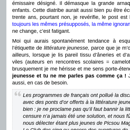
émissaire désigné. Il démasque la grande arnaqu
enfants. Cette diatribe aurait aussi bien pu être écr
trente ans, pourtant non, je revérifie, le post es
toujours les mêmes présupposés, la même ignora
ne change, c’est fatigant.
Moi qui aurais spontanément tendance à esq
l’étiquette de
littérature jeunesse,
parce que je m’o
ailleurs, lorsque je lis pareil tissu d’âneries et d
viles (auteurs en rencontres scolaires = camelot
brusquement je me hérisse et me sens porte-éte
jeunesse et tu ne me parles pas comme ça !
J
aussi, en cas de besoin.
Les programmes de français ont pollué la disci
avec des ponts d’or offerts à la littérature j
bien : je ne proclame pas qu’il faut bannir la li
censure n’a jamais été une solution, et nous 
nous délecter étant plus jeunes de Picsou Maga