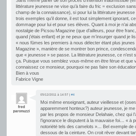
Sans même parler de son procès d’intention inadmissible (en
littérature jeunesse ne vise qu’à faire du fric = exclusion san
champ de la connaissance), si pour lui la littérature jeunesse
trois exemples qu’il donne, il est tout simplement ignorant, ce
dommage pour lui et pour ses élèves. Quant à moi je n’ai ab
nostalgie de Picsou Magazine (que d’ailleurs, pour être franc,
quand j’étais enfant) et je ne peux que m’insurger quand je li
« nous fûmes les premiers à nous délecter étant plus jeunes
Magazine », manière de se montrer bon prince, condescendant
que « jeunesse » se passe. La littérature jeunesse, ce n’est
ça. Puisque vous semblez vous-même en être férue et que 
connaissez ce monsieur, pourquoi ne pas faire son éducatio
Bien à vous
Fabrice Vigne
05/12/2011 à 14:57 |
#4
Moi même enseignant, auteur vieillesse et (oserai
fred
apparemment honteux?) auteur jeunesse, je me
paronuzzi
par les propos de monsieur Delahaie, chez qui l’ai
l’ignorance le disputent à la mauvaise foi… « à p
notoriété tels des camelots »… Bel exemple de
dessous de la ceinture. On croit rêver devant tan