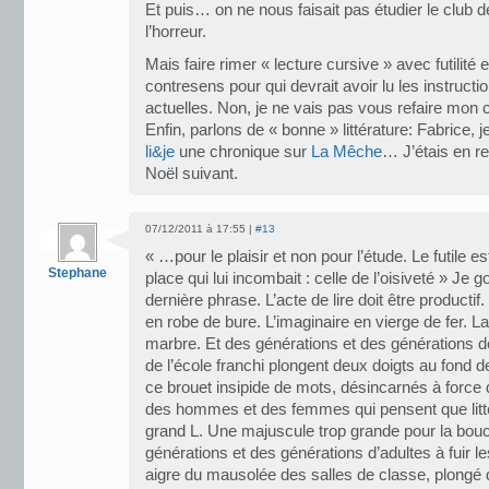
Et puis… on ne nous faisait pas étudier le club 
l’horreur.
Mais faire rimer « lecture cursive » avec futilité 
contresens pour qui devrait avoir lu les instructio
actuelles. Non, je ne vais pas vous refaire mon 
Enfin, parlons de « bonne » littérature: Fabrice, 
li&je
une chronique sur
La Mêche
… J’étais en ret
Noël suivant.
07/12/2011 à 17:55 |
#13
« …pour le plaisir et non pour l’étude. Le futile e
Stephane
place qui lui incombait : celle de l’oisiveté » Je go
dernière phrase. L’acte de lire doit être productif.
en robe de bure. L’imaginaire en vierge de fer. La
marbre. Et des générations et des générations d
de l’école franchi plongent deux doigts au fond 
ce brouet insipide de mots, désincarnés à force 
des hommes et des femmes qui pensent que littér
grand L. Une majuscule trop grande pour la bo
générations et des générations d’adultes à fuir le
aigre du mausolée des salles de classe, plongé 