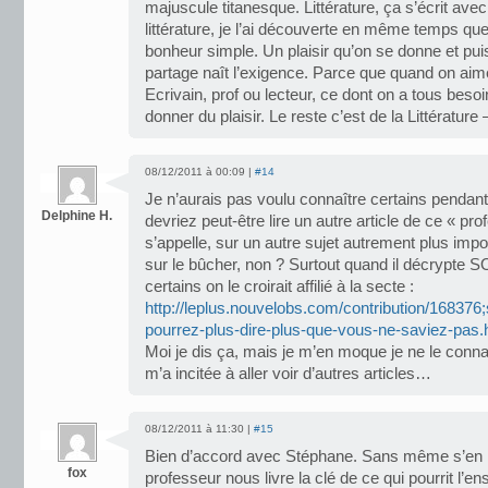
majuscule titanesque. Littérature, ça s’écrit av
littérature, je l’ai découverte en même temps que 
bonheur simple. Un plaisir qu’on se donne et pui
partage naît l’exigence. Parce que quand on aime
Ecrivain, prof ou lecteur, ce dont on a tous besoi
donner du plaisir. Le reste c’est de la Littérature 
08/12/2011 à 00:09 |
#14
Je n’aurais pas voulu connaître certains penda
Delphine H.
devriez peut-être lire un autre article de ce « pr
s’appelle, sur un autre sujet autrement plus impor
sur le bûcher, non ? Surtout quand il décrypte SO
certains on le croirait affilié à la secte :
http://leplus.nouvelobs.com/contribution/168376
pourrez-plus-dire-plus-que-vous-ne-saviez-pas.
Moi je dis ça, mais je m’en moque je ne le conn
m’a incitée à aller voir d’autres articles…
08/12/2011 à 11:30 |
#15
Bien d’accord avec Stéphane. Sans même s’en 
fox
professeur nous livre la clé de ce qui pourrit l’e