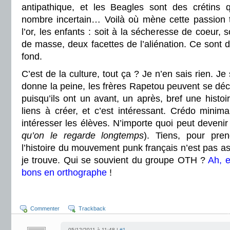
antipathique, et les Beagles sont des crétins q
nombre incertain… Voilà où mène cette passion tr
l’or, les enfants : soit à la sécheresse de coeur, s
de masse, deux facettes de l’aliénation. Ce sont d
fond.
C’est de la culture, tout ça ? Je n’en sais rien. Je
donne la peine, les frères Rapetou peuvent se dé
puisqu’ils ont un avant, un après, bref une hist
liens à créer, et c’est intéressant. Crédo minimali
intéresser les élèves. N’importe quoi peut devenir 
qu’on le regarde longtemps
). Tiens, pour pre
l’histoire du mouvement punk français n’est pas as
je trouve. Qui se souvient du groupe OTH ?
Ah, e
bons en orthographe
!
Commenter
Trackback
05/12/2011 à 11:48 |
#1