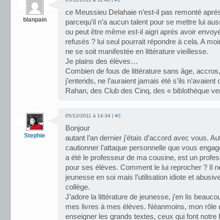
ce Meussieu Delahaie n’est-il pas remonté aprés 
blanpain
parcequ’il n’a aucun talent pour se mettre lui au
ou peut être même est-il aigri aprés avoir envoy
refusés ? lui seul pourrait répondre à cela. A 
ne se soit manifestée en littérature vieillesse.
Je plains des élèves…
Combien de fous de littérature sans âge, accros
j’entends, ne l’auraient jamais été s’ils n’avaien
Rahan, des Club des Cinq, des « biblothèque vert
05/12/2011 à 14:34 |
#2
Bonjour
Stephie
autant l’an dernier j’étais d’accord avec vous. A
cautionner l’attaque personnelle que vous engag
a été le professeur de ma cousine, est un profes
pour ses élèves. Comment le lui reprocher ? Il ne 
jeunesse en soi mais l’utilisation idiote et abusive
collège.
J’adore la littérature de jeunesse, j’en lis beaucou
mes livres à mes élèves. Néanmoins, mon rôle d
enseigner les grands textes, ceux qui font notre 