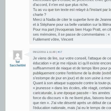
d’accord, il n’en est que plus riche.
Tu as vu que ton texte est relayé à l’instant par 
charte ?
Merci à Nadia de citer le superbe livre de Jean
et à Stéphane pour sa belle variation sur la littératu
Pour ma part j’évoquerais bien Hugo Pratt, en cit
ses mémoires, il se passe de commentaires : « Le 
Futilement vôtre, Vincent
09/12/2011 à 11:49 |
#17
Je viens de lire, sur votre conseil, l’attaque de
Tof
éducation » et je me réjouis ici qu’il existe enco
Sacchettini
suffisamment de niaque et de temps libre pour pa
publiquement contre l’entrisme de la droite (ext
s’estompe de jour en jour) et de son usine à mer
Quant à son attaque supposée contre la toute-pui
« jeunesse » dans les écoles, elle réagit, certa
caricaturale, à une époque passée – les années 90
force du discours « ils ne lisent plus, faisons-leu
que rien ». J’ai vite déserté après un début de c
l’éducation nationale, mais j’ai eu le temps de co