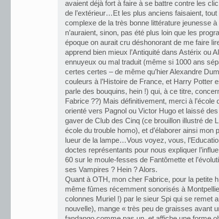
avaient déjà fort à faire à se battre contre les cl
de l’extérieur…Et les plus anciens faisaient, tout
complexe de la très bonne littérature jeunesse à
n’auraient, sinon, pas été plus loin que les pr
époque on aurait cru déshonorant de me faire li
apprend bien mieux l’Antiquité dans Astérix ou 
ennuyeux ou mal traduit (même si 1000 ans sép
certes certes – de même qu’hier Alexandre Dum
couleurs à l’Histoire de France, et Harry Potter e
parle des bouquins, hein !) qui, à ce titre, conce
Fabrice ??) Mais définitivement, merci à l’école 
orienté vers Pagnol ou Victor Hugo et laissé d
gaver de Club des Cinq (ce brouillon illustré de Li
école du trouble homo), et d’élaborer ainsi mon p
lueur de la lampe…Vous voyez, vous, l’Educatio
doctes représentants pour nous expliquer l’infl
60 sur le moule-fesses de Fantômette et l’évolut
ses Vampires ? Hein ? Alors.
Quant à OTH, mon cher Fabrice, pour la petite hi
même fûmes récemment sonorisés à Montpellie
colonnes Muriel !) par le sieur Spi qui se remet
nouvelle), mange « très peu de graisses avant u
fandango comme pas un, et affiche une forme o