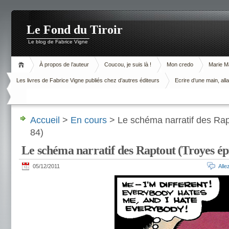
Le Fond du Tiroir
Le blog de Fabrice Vigne
À propos de l’auteur
Coucou, je suis là !
Mon credo
Marie M
Les livres de Fabrice Vigne publiés chez d’autres éditeurs
Ecrire d’une main, alla
Accueil
>
En cours
> Le schéma narratif des Rap
84)
Le schéma narratif des Raptout (Troyes ép
05/12/2011
All