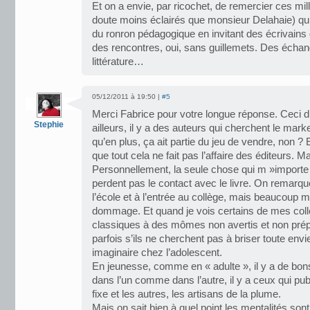
Et on a envie, par ricochet, de remercier ces mil
doute moins éclairés que monsieur Delahaie) qui o
du ronron pédagogique en invitant des écrivains
des rencontres, oui, sans guillemets. Des éch
littérature…
05/12/2011 à 19:50 |
#5
Merci Fabrice pour votre longue réponse. Ceci 
Stephie
ailleurs, il y a des auteurs qui cherchent le marke
qu’en plus, ça ait partie du jeu de vendre, non ?
que tout cela ne fait pas l’affaire des éditeurs. Ma
Personnellement, la seule chose qui m »importe
perdent pas le contact avec le livre. On remarqu
l’école et à l’entrée au collège, mais beaucoup m
dommage. Et quand je vois certains de mes col
classiques à des mômes non avertis et non pré
parfois s’ils ne cherchent pas à briser toute envie 
imaginaire chez l’adolescent.
En jeunesse, comme en « adulte », il y a de bon
dans l’un comme dans l’autre, il y a ceux qui pub
fixe et les autres, les artisans de la plume.
Mais on sait bien à quel point les mentalités son