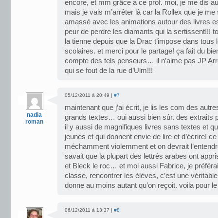
encore, et mm grâce à ce prof. moi, je me dis aut
mais je vais m’arrêter là car la Rollex que je me 
amassé avec les animations autour des livres est
peur de perdre les diamants qui la sertissent!!! to
la tienne depuis que la Drac t’impose dans tous 
scolaires. et merci pour le partage! ça fait du bi
compte des tels penseurs… il n’aime pas JP Arro
qui se fout de la rue d’Ulm!!!
05/12/2011 à 20:49 |
#7
maintenant que j’ai écrit, je lis les com des autre
nadia
grands textes… oui aussi bien sûr. des extraits 
roman
il y aussi de magnifiques livres sans textes et qu
jeunes et qui donnent envie de lire et d’écrire! ce
méchamment violemment et on devrait l’entendre 
savait que la plupart des lettrés arabes ont appr
et Bleck le roc… et moi aussi Fabrice, je préférai
classe, rencontrer les élèves, c’est une véritab
donne au moins autant qu’on reçoit. voila pour le
06/12/2011 à 13:37 |
#8