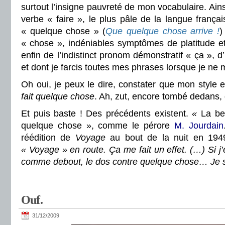
surtout l’insigne pauvreté de mon vocabulaire. Ainsi
verbe « faire », le plus pâle de la langue frança
« quelque chose » (
Que quelque chose arrive !
)
« chose », indéniables symptômes de platitude et d
enfin de l’indistinct pronom démonstratif « ça », d
et dont je farcis toutes mes phrases lorsque je ne 
Oh oui, je peux le dire, constater que mon style e
fait quelque chose
. Ah, zut, encore tombé dedans, 
Et puis baste ! Des précédents existent.
«
La be
quelque chose », comme le pérore
M. Jourdain
réédition de
Voyage
au bout de la nuit en 19
« Voyage » en route. Ça me fait un effet. (…) Si j’é
comme debout, le dos contre quelque chose… Je s
Ouf.
31/12/2009