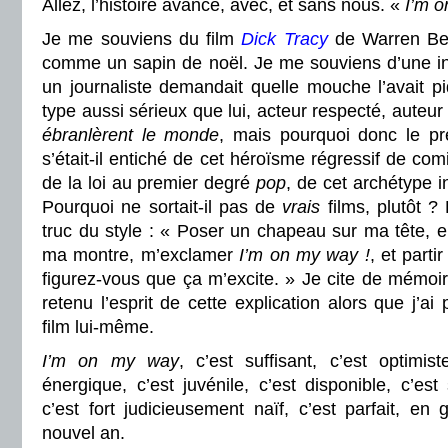
Allez, l’histoire avance, avec, et sans nous. «
I’m o
Je me souviens du film
Dick Tracy
de Warren Beat
comme un sapin de noël. Je me souviens d’une int
un journaliste demandait quelle mouche l’avait p
type aussi sérieux que lui, acteur respecté, auteu
ébranlèrent le monde
, mais pourquoi donc le pr
s’était-il entiché de cet héroïsme régressif de com
de la loi au premier degré
pop
, de cet archétype i
Pourquoi ne sortait-il pas de
vrais
films, plutôt 
truc du style : « Poser un chapeau sur ma tête, en
ma montre, m’exclamer
I’m on my way !
,
et partir
figurez-vous que ça m’excite. » Je cite de mémoire
retenu l’esprit de cette explication alors que j’ai 
film lui-même.
I’m on my way
, c’est suffisant, c’est optimi
énergique, c’est juvénile, c’est disponible, c’es
c’est fort judicieusement naïf, c’est parfait, e
nouvel an.