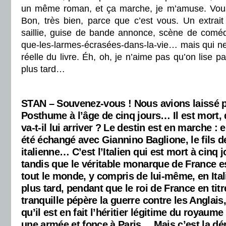
un même roman, et ça marche, je m’amuse. Vous 
Bon, très bien, parce que c’est vous. Un extrait 
saillie, guise de bande annonce, scène de comédi
que-les-larmes-écrasées-dans-la-vie… mais qui ne t
réelle du livre. Éh, oh, je n’aime pas qu’on lise 
plus tard…
STAN – Souvenez-vous ! Nous avions laissé p
Posthume à l’âge de cinq jours… Il est mort,
va-t-il lui arriver ? Le destin est en marche : 
été échangé avec Giannino Baglione, le fils d
italienne… C’est l’Italien qui est mort à cinq j
tandis que le véritable monarque de France est
tout le monde, y compris de lui-même, en It
plus tard, pendant que le roi de France en titre
tranquille pépère la guerre contre les Anglai
qu’il est en fait l’héritier légitime du royaume 
une armée et fonce à Paris… Mais c’est la dér