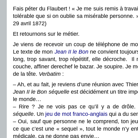
Fais péter du Flaubert ! « Je me suis remis à travail
tolérable que si on oublie sa misérable personne. »
29 avril 1872)
Et retournons sur le métier.
Je viens de recevoir un coup de téléphone de mo
Le texte de mon
Jean II le Bon
ne convient toujour
long, trop savant, trop répétitif, elle décroche. I
couche, affiner derechef le bazar. Je soupire. Je 
de la tête.
Verbatim
:
– Ah, et au fait, je reviens d’une réunion avec Th
Jean II le Bon séquelle
est décidément un titre impos
le monde…
– Rire ? Je ne vois pas ce qu’il y a de drôle. C
séquelle
. Un
jeu de mot franco-anglais
qui a du s
– Oui, sauf que personne ne le comprend, ton jeu
ce que c’est une « sequel », tout le monde n’y en
médicale, ça ne donne pas envie…