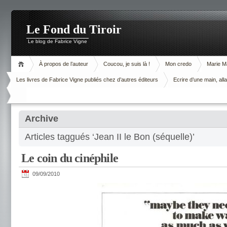
Le Fond du Tiroir
Le blog de Fabrice Vigne
À propos de l’auteur
Coucou, je suis là !
Mon credo
Marie M
Les livres de Fabrice Vigne publiés chez d’autres éditeurs
Ecrire d’une main, alla
Archive
Articles taggués ‘Jean II le Bon (séquelle)’
Le coin du cinéphile
09/09/2010