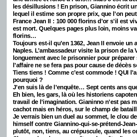
les désillusions ! En prison, Giannino écri
lequel il estime son propre prix, que l’on peu
France Jean II : 100 000 florins d’or s’il est viv
est mort. Quelques pages plus loin, moins va
florins…
Toujours est-il qu’en 1362, Jean II envoie u
Naples. L’ambassadeur visite la prison de la Vi
longuement avec le prisonnier pour préparer
l’affaire ne se fera pas pour cause de décès
Tiens tiens ! Comme c’est commode ! QUI l’a
pourquoi ?
J’en suis là de l’enquête… Sept cents ans q
Eh bien, les gars, là où les historiens capot
travail de l’imagination. Gianinno n’est pas 
cachot mais en héros, sur le champ de batail
Je verrais bien un duel au sommet, le clou de 
himself contre Giannino-qui-se-prétend-Jean-I
plutôt, non, tiens, au crépuscule, quand les