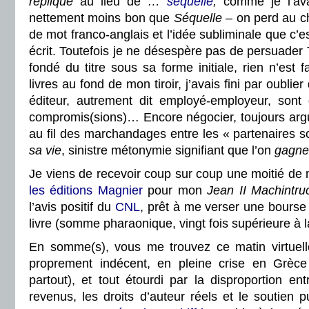
réplique
au lieu de
…
séquelle
,
comme je l’av
nettement moins bon que
Séquelle
– on perd au c
de mot franco-anglais et l’idée subliminale que c’es
écrit. Toutefois je ne désespère pas de persuader 
fondé du titre sous sa forme initiale, rien n’est f
livres au fond de mon tiroir, j’avais fini par oublier
éditeur, autrement dit employé-employeur, sont 
compromis(sions)… Encore négocier, toujours argu
au fil des marchandages entre les « partenaires s
sa vie
, sinistre métonymie signifiant que l’on
gagne 
Je viens de recevoir coup sur coup une moitié de m
les éditions Magnier
pour mon
Jean II Machintru
l’avis positif du
CNL
, prêt à me verser une bourse
livre (somme pharaonique, vingt fois supérieure à 
En somme(s), vous me trouvez ce matin virtuell
proprement indécent, en pleine crise en Grèce
partout), et tout étourdi par la disproportion e
revenus, les droits d’auteur réels et le soutien p