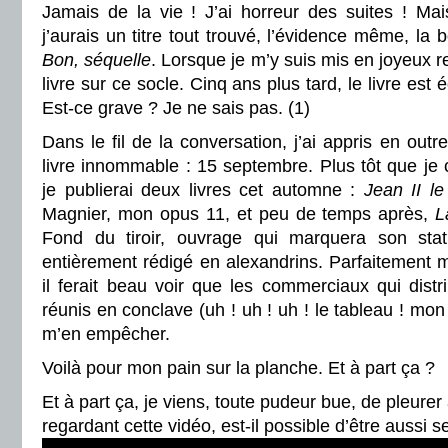
Jamais de la vie ! J’ai horreur des suites ! Mais 
j’aurais un titre tout trouvé, l’évidence même, la
Bon, séquelle
. Lorsque je m’y suis mis en joyeux re
livre sur ce socle. Cinq ans plus tard, le livre est 
Est-ce grave ? Je ne sais pas. (1)
Dans le fil de la conversation, j’ai appris en outr
livre innommable : 15 septembre. Plus tôt que je c
je publierai deux livres cet automne :
Jean II l
Magnier, mon opus 11, et peu de temps après,
L
Fond du tiroir, ouvrage qui marquera son sta
entièrement rédigé en alexandrins. Parfaitement
il ferait beau voir que les commerciaux qui distr
réunis en conclave (uh ! uh ! uh ! le tableau ! mon 
m’en empêcher.
Voilà pour mon pain sur la planche. Et à part ça ?
Et à part ça, je viens, toute pudeur bue, de pleure
regardant cette vidéo, est-il possible d’être aussi s