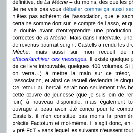
définitive, de
La Mèche
– du moins, dès que les p
Je ne vais pas vous
déballer comme ça aussi se
n’êtes pas adhérent de l’association, que je sac
certaine somme dort sur le compte de l’asso, et 
le double avant d’entreprendre une production 
correctes de
la Mèche
. Mais dans l’intervalle, un
de revenus pourrait surgir : Castells a rendu les d
Mèche
, mais aussi sur mon recueil de n
effacer/archiver ces messages
. Il existe quelque
de ce livre introuvable, quelques 400 volumes. Si j
on verra…) à mettre la main sur ce trésor, j
l’association, et ainsi ce recueil deviendra le cin
Ce retour au bercail serait non seulement très heu
cette œuvre de jeunesse (que je suis loin de ren
loin) à nouveau disponible, mais également tou
ouvrage a beau avoir été conçu pour le compte
Castells, il n’en constitue pas moins la premièr
précité Factotum et moi-même. Il s’agit donc, en q
« pré-FdT » sans lequel les suivants n’eussent tou