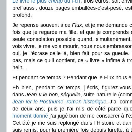
Le livre le plus
cheap
du FdT
, trois euros, soit envi
bref aussi, douze pages emballées-c’est-pesé, est
profond.
Je repense souvent à ce
Flux
, et je me demande ce
fois que je regarde ma fille, et que je comprends q
seule consolation possible quand, simultanément, j
vois vivre, je me vois mourir, nous nous embrasson
oui, je l’écrase celle-là, bien fait pour sa gueule. 
pas, mais ce qu’il contient, ce « livre » infime à tro
hein…
Et pendant ce temps ? Pendant que le Flux nous 
Eh bien, pendant ce temps, j’écris, figurez-vous
dans
Jean II le bon, séquelle
, suite naturelle (com
Jean Ier le Posthume, roman historique
. J’ai comm
de deux ans, puis je l’ai mis de côté parce q
moment donné
j’ai jugé bon de me consacrer à l’ex
Cet été je me suis replongé dans l’Histoire et dan
suis remis, pour la première fois depuis lurette, à 