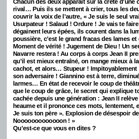
Chacun des deux apparaît sur la crête d’une co
rival… Puis ils se mettent à crier, tous les d
couvrir la voix de l’autre, « Je suis le seul vra
Usurpateur ! Salaud ! Ordure ! Je vais te faire l
dégainent leurs épées, ils courent dans la lum
poussière, c’est le grand fracas des lames et
Moment de vérité ! Jugement de Dieu ! Un seu
Navarre restera ! Au corps à corps Jean II pr
qu’il est mieux entraîné, on mange mieux à l
cachot, et alors… Stupeur ! Impitoyablement i
son adversaire ! Giannino est à terre, diminué
larmes… En état de recevoir le coup de thé
que le coup de grâce, le secret qui explique tou
cachée depuis une génération : Jean II relève 
heaume et il prononce ces mots, lentement, e
Je suis ton père ». Explosion de désespoir de
Nooooooooooooon ! »
Qu’est-ce que vous en dites ?