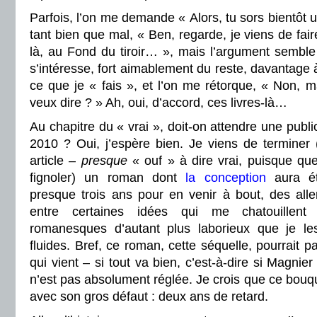
Parfois, l’on me demande « Alors, tu sors bientôt un
tant bien que mal, « Ben, regarde, je viens de fair
là, au Fond du tiroir… », mais l’argument semble 
s’intéresse, fort aimablement du reste, davantage 
ce que je « fais », et l’on me rétorque, « Non, m
veux dire ? » Ah, oui, d’accord, ces livres-là…
Au chapitre du « vrai », doit-on attendre une pub
2010 ? Oui, j’espère bien. Je viens de terminer (
article –
presque
« ouf » à dire vrai, puisque que
fignoler) un roman dont
la conception
aura é
presque trois ans pour en venir à bout, des alle
entre certaines idées qui me chatouillen
romanesques d’autant plus laborieux que je l
fluides. Bref, ce roman, cette séquelle, pourrait p
qui vient – si tout va bien, c’est-à-dire si Magnier
n’est pas absolument réglée.
Je crois que ce bouq
avec son gros défaut : deux ans de retard.