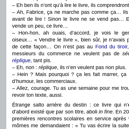
– Eh ben ils n’ont qu’à lire le livre, ils comprendront
– Ah, Fabrice, ça ne marche pas comme ça… Ils f
avant de lire ! Sinon le livre ne se vend pas… Et
vende un peu, ce livre…
– Hon-hon, ah ouais, d’accord, je vois le gen
oiseux… « Vendre le livre », bien sûr, je n’avais
de cette façon… On n’est pas au
Fond du tiroir
messieurs du commerce ne veulent pas de
sé
réplique
, tant pis.
– Eh, non :
réplique
, ils n’en veulent pas non plus.
– Hein ? Mais pourquoi ? ça les fait marrer, ça 
d’humour, les commerciaux.
– Allez, courage. Tu as une semaine pour me trou
revoir ton texte, aussi.
Étrange salto arrière du destin : ce livre qui n’e
d’abord existé que par son titre, aboli
in fine
. En 2
premières rencontres scolaires en service après
mômes me demandaient : « Tu vas écrire la suite