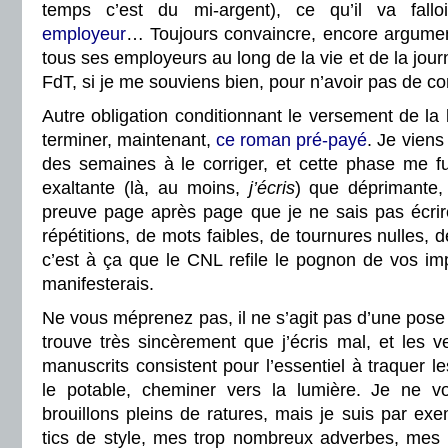
temps c’est du mi-argent), ce qu’il va fall
employeur
… Toujours convaincre, encore argume
tous ses employeurs au long de la vie et de la jou
FdT, si je me souviens bien, pour n’avoir pas de 
Autre obligation conditionnant le versement de la bo
terminer, maintenant,
ce roman pré-payé
. Je vien
des semaines à le corriger, et cette phase me fu
exaltante (là, au moins,
j’écris
) que déprimante,
preuve page après page que je ne sais pas écri
répétitions, de mots faibles, de tournures nulles, d
c’est à ça que le CNL refile le pognon de vos impô
manifesterais.
Ne vous méprenez pas, il ne s’agit pas d’une pos
trouve très sincèrement que j’écris mal, et les 
manuscrits consistent pour l’essentiel à traquer l
le potable, cheminer vers la lumière. Je ne 
brouillons pleins de ratures, mais je suis par e
tics de style, mes trop nombreux adverbes, mes 