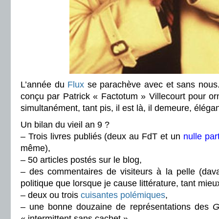
L’année du
Flux
se parachève avec et sans nous
conçu par Patrick « Factotum » Villecourt pour orn
simultanément, tant pis, il est là, il demeure, éléga
Un bilan du vieil an 9 ?
– Trois livres publiés (deux au FdT et un
nulle par
même),
– 50 articles postés sur le blog,
– des commentaires de visiteurs à la pelle (dav
politique que lorsque je cause littérature, tant mieux
– deux ou trois
cuisantes polémiques
,
– une bonne douzaine de représentations des
G
« intermittent sans cachet »,