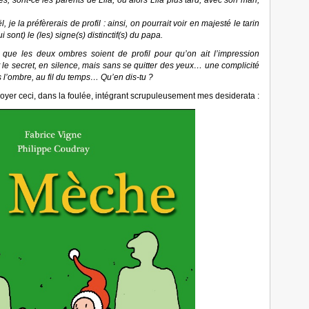
s, sont-ce les parents de Lila, ou alors Lila plus tard, avec son mari,
je la préfèrerais de profil : ainsi, on pourrait voir en majesté le tarin
i sont) le (les) signe(s) distinctif(s) du papa.
e que les deux ombres soient de profil pour qu’on ait l’impression
t le secret, en silence, mais sans se quitter des yeux… une complicité
s l’ombre, au fil du temps… Qu’en dis-tu ?
oyer ceci, dans la foulée, intégrant scrupuleusement mes desiderata :