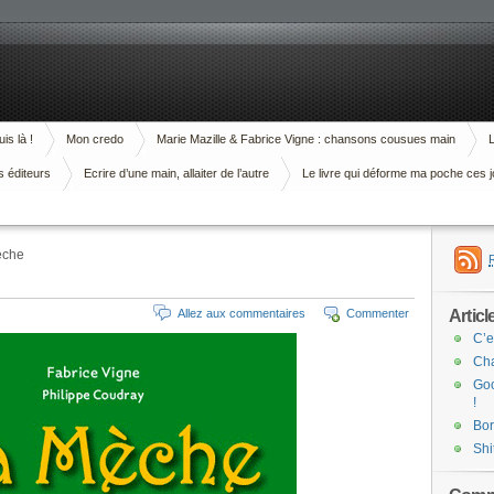
is là !
Mon credo
Marie Mazille & Fabrice Vigne : chansons cousues main
L
s éditeurs
Ecrire d’une main, allaiter de l’autre
Le livre qui déforme ma poche ces j
èche
Articl
Allez aux commentaires
Commenter
C’e
Cha
Goo
!
Bor
Shi