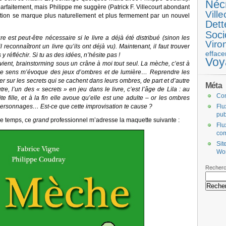
Néc
arfaitement, mais Philippe me suggère (Patrick F. Villecourt abondant
Ville
ion se marque plus naturellement et plus fermement par un nouvel
Dett
Soci
e est peut-être nécessaire si le livre a déjà été distribué (sinon les
Viro
l reconnaîtront un livre qu’ils ont déjà vu). Maintenant, il faut trouver
efface
 réfléchir. Si tu as des idées, n’hésite pas !
Voy
vient, brainstorming sous un crâne à moi tout seul. La mèche, c’est à
ble sens m’évoque des jeux d’ombres et de lumière… Reprendre les
er sur les secrets qui se cachent dans leurs ombres, de part et d’autre
Méta
, l’un des « secrets » en jeu dans le livre, c’est l’âge de Lila : au
Co
tite fille, et à la fin elle avoue qu’elle est une adulte – or les ombres
s personnages… Est-ce que cette improvisation te cause ?
Flu
pub
 de temps, ce
grand
professionnel m’adresse la maquette suivante :
Flu
co
Sit
Wo
Recherc