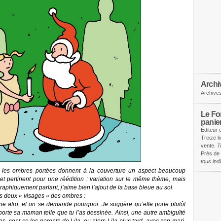
Archi
Archive
Le Fon
panie
Éditeur 
Treize l
vente.
T
Près de 
tous in
, les ombres portées donnent à la couverture un aspect beaucoup
 et pertinent pour une réédition : variation sur le même thème, mais
aphiquement parlant, j’aime bien l’ajout de la base bleue au sol.
les deux « visages » des ombres :
pe afro, et on se demande pourquoi. Je suggère qu’elle porte plutôt
rte sa maman telle que tu l’as dessinée. Ainsi, une autre ambiguïté