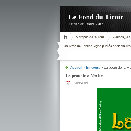
Le Fond du Tiroir
Le blog de Fabrice Vigne
À propos de l’auteur
Coucou, je su
Les livres de Fabrice Vigne publiés chez d’autre
Accueil
>
En cours
> La peau de la M
La peau de la Mèche
18/09/2009