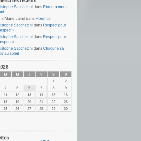
ntaires récents
istophe Sacchettini
dans
Romero mort et
ant
is-Marie Lairet
dans
Florence
istophe Sacchettini
dans
Respect pour
espect »
istophe Sacchettini
dans
Respect pour
espect »
istophe Sacchettini
dans
Chacune sa
ce au soleil
2026
M
M
J
V
S
D
1
2
4
5
6
7
8
9
11
12
13
14
15
16
18
19
20
21
22
23
25
26
27
28
29
30
ettes