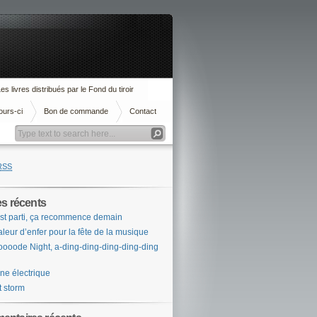
es livres distribués par le Fond du tiroir
ours-ci
Bon de commande
Contact
RSS
es récents
st parti, ça recommence demain
leur d’enfer pour la fête de la musique
ooode Night, a-ding-ding-ding-ding-ding
ne électrique
t storm