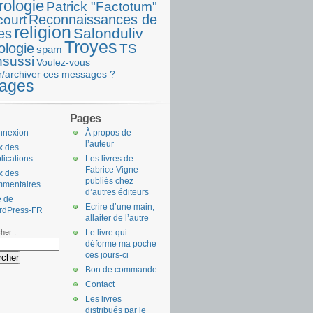
rologie
Patrick "Factotum"
Reconnaissances de
court
religion
Salonduliv
es
Troyes
ologie
TS
spam
nsussi
Voulez-vous
r/archiver ces messages ?
ages
Pages
nnexion
À propos de
l’auteur
x des
lications
Les livres de
Fabrice Vigne
x des
publiés chez
mmentaires
d’autres éditeurs
e de
Ecrire d’une main,
rdPress-FR
allaiter de l’autre
her :
Le livre qui
déforme ma poche
ces jours-ci
Bon de commande
Contact
Les livres
distribués par le