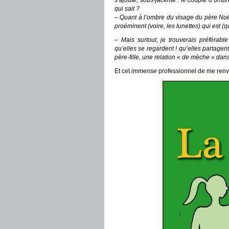
s’ajoute, sous-jacente : le couple d’ombre
qui sait ?
– Quant à l’ombre du visage du père Noël, 
proéminent (voire, les lunettes) qui est (qu
– Mais surtout, je trouverais préférabl
qu’elles se regardent ! qu’elles partagen
père-fille, une relation « de mèche » dan
Et cet
immense
professionnel de me renv