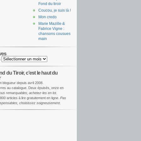
Fond du tiroir
Coucou, je suis là !
Mon credo
Marie Mazille &
Fabrice Vigne :
chansons cousues
main
ves
s
d du Tiroir, c’est le haut du
r
et blogueur depuis avril 2008.
ivres au catalogue. Deux épuisés, onze en
ous remarquables, achetez-les en lot
.
800 articles à lire gratuitement en ligne.
Pas
dispensables, choisissez soigneusement
.