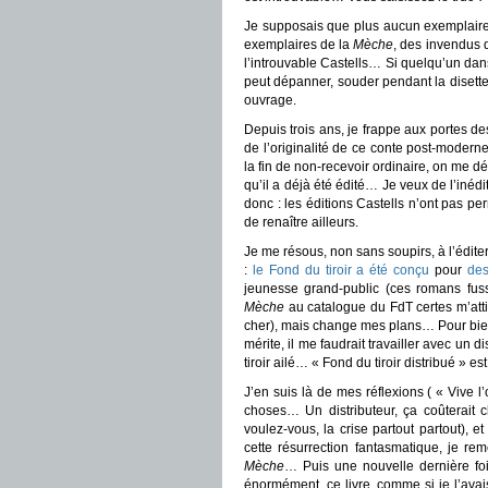
Je supposais que plus aucun exemplaire n’
exemplaires de la
Mèche
, des invendus q
l’introuvable Castells… Si quelqu’un dans
peut dépanner, souder pendant la disette, 
ouvrage.
Depuis trois ans, je frappe aux portes de
de l’originalité de ce conte post-moder
la fin de non-recevoir ordinaire, on me dé
qu’il a déjà été édité… Je veux de l’inéd
donc : les éditions Castells n’ont pas per
de renaître ailleurs.
Je me résous, non sans soupirs, à l’édite
:
le Fond du tiroir a été conçu
pour
des
jeunesse grand-public (ces romans fuss
Mèche
au catalogue du FdT certes m’atti
cher), mais change mes plans… Pour bien fa
mérite, il me faudrait travailler avec un 
tiroir ailé… « Fond du tiroir distribué » e
J’en suis là de mes réflexions ( « Vive 
choses… Un distributeur, ça coûterait 
voulez-vous, la crise partout partout), 
cette résurrection fantasmatique, je rem
Mèche
… Puis une nouvelle dernière fo
énormément, ce livre, comme si je l’avai