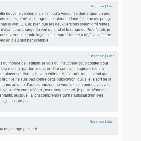
Répondre
|
Citer
cette nouvelle version mais, tant qu’à vouloir se démarquer un peu
urais-tu pas intérêt à changer la couleur de fond (et je ne dis pas ça
pas le vert…). Car, bien que les deux versions soient différentes,
n’ayant pas changé (le vert du fond et le rouge du Père Noël), je
conserveront de toute façon cette impression de « déjà vu ». Je ne
vec un bleu nuit par exemple.
Répondre
|
Citer
s du monde de l’édition, je vois qu’il faut beaucoup cogiter pour
i fera mèche -pardon, mouche-. Par contre, j’imaginais bien la
r placer ses livres chez un éditeur. Mais après tout, en tant que
tiroir, je ne suis pas contre cette publication, qui, si elle sort de la
eut nous aovrir à d’autres horizons. si vous êtes en peine avec vos
je veux bien vous alléger ; avec votre accord, je peux même en
nfants, puisque j’ai cru comprendre qu’il s’agissait d’un livre
i si je me trompe
Répondre
|
Citer
 qui ne change pas tout…