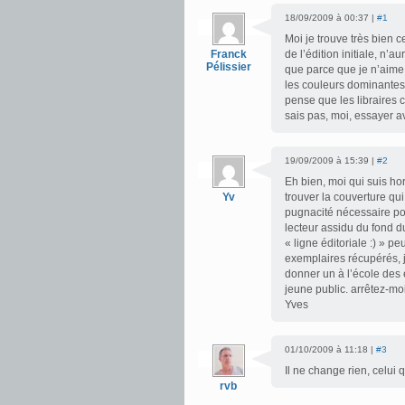
18/09/2009 à 00:37 |
#1
Moi je trouve très bien 
Franck
de l’édition initiale, n’a
Pélissier
que parce que je n’aime 
les couleurs dominantes 
pense que les libraires 
sais pas, moi, essayer a
19/09/2009 à 15:39 |
#2
Eh bien, moi qui suis hor
Yv
trouver la couverture qu
pugnacité nécessaire pou
lecteur assidu du fond du 
« ligne éditoriale :) » p
exemplaires récupérés, 
donner un à l’école des e
jeune public. arrêtez-mo
Yves
01/10/2009 à 11:18 |
#3
Il ne change rien, celui
rvb