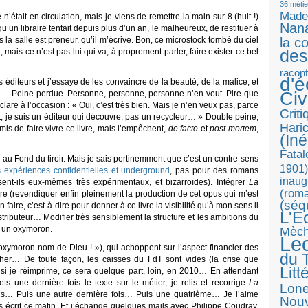
36 métie
Made
était en circulation, mais je viens de remettre la main sur 8 (huit !)
Nan
u’un libraire tentait depuis plus d’un an, le malheureux, de restituer à
 la salle est preneur, qu’il m’écrive. Bon, ce microstock tombé du ciel
la c
des
mais ce n’est pas lui qui va, à proprement parler, faire exister ce bel
racon
d'
s éditeurs et j’essaye de les convaincre de la beauté, de la malice, et
ne… Peine perdue. Personne, personne, personne n’en veut. Pire que
Ci
clare à l’occasion : « Oui, c’est très bien. Mais je n’en veux pas, parce
Crit
it, je suis un éditeur qui découvre, pas un recycleur… » Double peine,
Haric
mis de faire vivre ce livre, mais l’empêchent,
de facto
et
post-mortem
,
(Iné
Fatal
r au Fond du tiroir. Mais je sais pertinemment que c’est un contre-sens
1901)
 expériences confidentielles et underground
, pas pour des romans
inaug
ent-ils eux-mêmes très expérimentaux, et bizarroïdes). Intégrer
La
(roma
re (revendiquer enfin pleinement la production de cet opus qui m’est
(séq
ire, c’est-à-dire pour donner à ce livre la visibilité qu’à mon sens il
L'E
distributeur… Modifier très sensiblement la structure et les ambitions du
st un oxymoron.
Mèc
Le
l’oxymoron nom de Dieu ! »), qui achoppent sur l’aspect financier des
du T
cher… De toute façon, les caisses du FdT sont vides (la crise que
Litt
et si je réimprime, ce sera quelque part, loin, en 2010… En attendant
ets une dernière fois le texte sur le métier, je relis et recorrige
La
Lon
is… Puis une autre dernière fois… Puis une quatrième… Je l’aime
Nouv
s écrit ce matin. Et j’échange quelques mails avec Philippe Coudray.