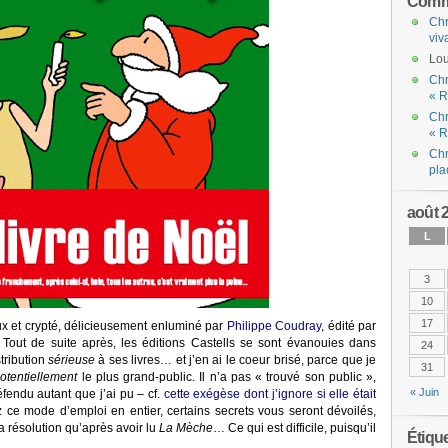
Comme
Chr
viv
Lou
Chr
« R
Chr
« R
Chr
pla
août 
L
3
10
17
eux et crypté, délicieusement enluminé par
Philippe Coudray
, édité par
 Tout de suite après, les éditions Castells se sont évanouies dans
24
tribution
sérieuse
à ses livres… et j’en ai le coeur brisé, parce que je
31
otentiellement
le plus grand-public. Il n’a pas « trouvé son public »,
« Juin
fendu autant que j’ai pu – cf.
cette exégèse dont j’ignore si elle était
z ce mode d’emploi en entier, certains secrets vous seront dévoilés,
la résolution qu’après avoir lu
La Mèche
… Ce qui est difficile, puisqu’il
Étiqu