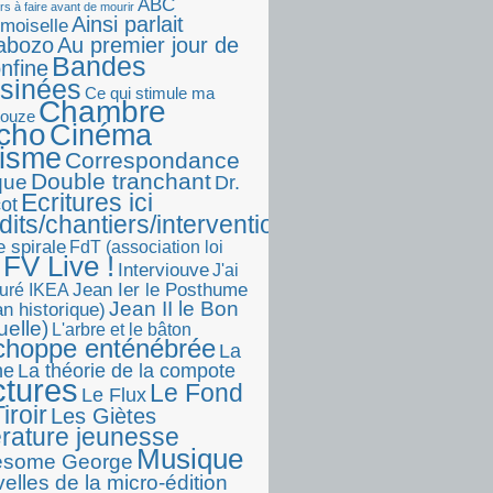
ABC
rs à faire avant de mourir
Ainsi parlait
moiselle
abozo
Au premier jour de
Bandes
onfine
sinées
Ce qui stimule ma
Chambre
touze
écho
Cinéma
visme
Correspondance
Double tranchant
ique
Dr.
Ecritures ici
ot
dits/chantiers/interventions)
e spirale
FdT (association loi
FV Live !
Interviouve
J'ai
Jean Ier le Posthume
uré IKEA
Jean II le Bon
n historique)
uelle)
L'arbre et le bâton
choppe enténébrée
La
he
La théorie de la compote
ctures
Le Fond
Le Flux
iroir
Les Giètes
érature jeunesse
Musique
esome George
elles de la micro-édition