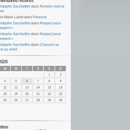
ntaires récents
istophe Sacchettini
dans
Romero mort et
ant
is-Marie Lairet
dans
Florence
istophe Sacchettini
dans
Respect pour
espect »
istophe Sacchettini
dans
Respect pour
espect »
istophe Sacchettini
dans
Chacune sa
ce au soleil
2026
M
M
J
V
S
D
1
2
4
5
6
7
8
9
11
12
13
14
15
16
18
19
20
21
22
23
25
26
27
28
29
30
ettes