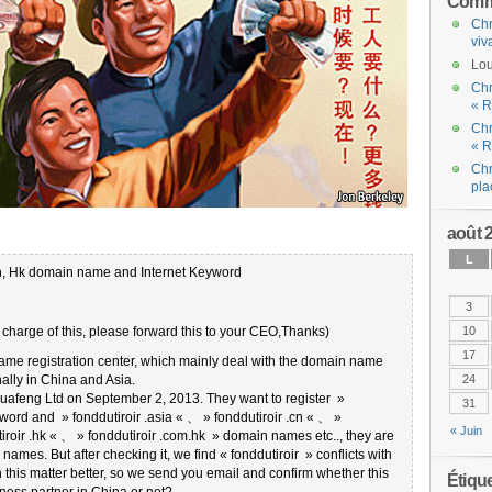
Comme
Chr
viv
Lou
Chr
« R
Chr
« R
Chr
pla
août 
L
Cn, Hk domain name and Internet Keyword
3
n charge of this, please forward this to your CEO,Thanks)
10
17
ame registration center, which mainly deal with the domain name
nally in China and Asia.
24
uafeng Ltd on September 2, 2013. They want to register »
31
yword and » fonddutiroir .asia « 、 » fonddutiroir .cn « 、 »
« Juin
iroir .hk « 、 » fonddutiroir .com.hk » domain names etc.., they are
mes. But after checking it, we find « fonddutiroir » conflicts with
h this matter better, so we send you email and confirm whether this
Étiqu