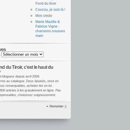
Fond du tiroir
Coucou, je suis là !
Mon credo
Marie Mazille &
Fabrice Vigne :
chansons cousues
main
ves
s
d du Tiroir, c’est le haut du
r
et blogueur depuis avril 2008.
ivres au catalogue. Deux épuisés, onze en
ous remarquables, achetez-les en lot
.
800 articles à lire gratuitement en ligne.
Pas
dispensables, choisissez soigneusement
.
Remonter ;)