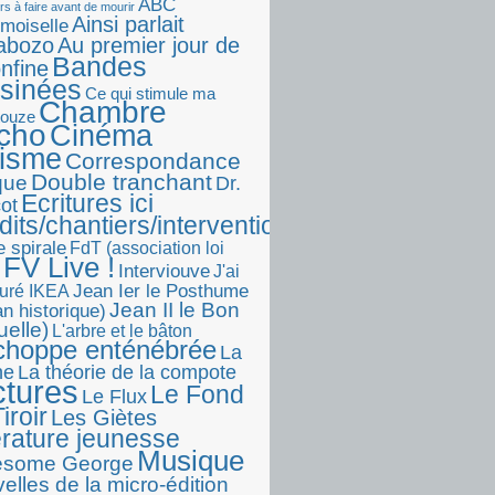
ABC
rs à faire avant de mourir
Ainsi parlait
moiselle
abozo
Au premier jour de
Bandes
onfine
sinées
Ce qui stimule ma
Chambre
touze
écho
Cinéma
visme
Correspondance
Double tranchant
ique
Dr.
Ecritures ici
ot
dits/chantiers/interventions)
e spirale
FdT (association loi
FV Live !
Interviouve
J'ai
Jean Ier le Posthume
uré IKEA
Jean II le Bon
n historique)
uelle)
L'arbre et le bâton
choppe enténébrée
La
he
La théorie de la compote
ctures
Le Fond
Le Flux
iroir
Les Giètes
érature jeunesse
Musique
esome George
elles de la micro-édition