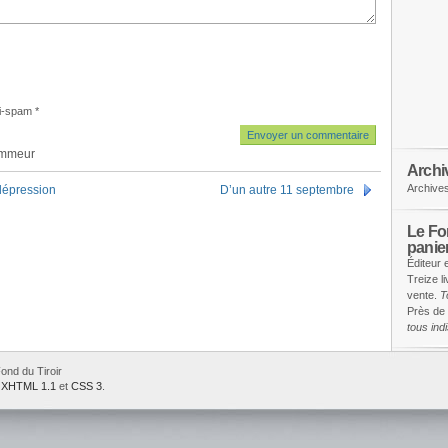
i-spam
*
ammeur
Archi
Archive
-dépression
D’un autre 11 septembre
Le Fon
panie
Éditeur 
Treize l
vente.
T
Près de 
tous in
ond du Tiroir
e
XHTML 1.1
et
CSS 3
.