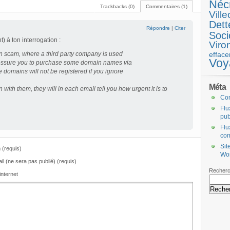
Néc
Trackbacks (0)
Commentaires (1)
Ville
Dett
Répondre
|
Citer
Soci
) à ton interrogation :
Viro
n scam, where a third party company is used
efface
Voy
pressure you to purchase some domain names via
e domains will not be registered if you ignore
Méta
n with them, they will in each email tell you how urgent it is to
Co
Flu
pub
Flu
co
Sit
(requis)
Wo
il (ne sera pas publié) (requis)
Recherc
internet