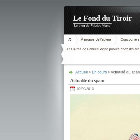
Le Fond du Tiroir
Le blog de Fabrice Vigne
À propos de l’auteur
Coucou, je su
Les livres de Fabrice Vigne publiés chez d’autre
Accueil
>
En cours
> Actualité du spa
Actualité du spam
02/09/2013