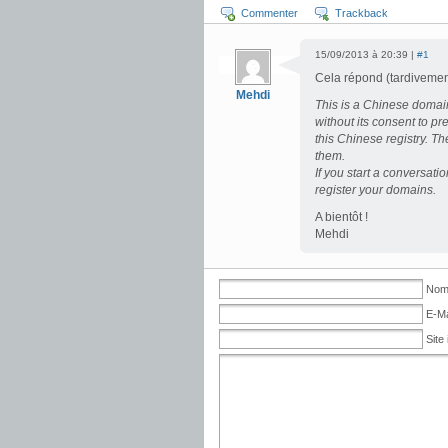
Commenter
Trackback
15/09/2013 à 20:39 |
#1
Cela répond (tardivement
Mehdi
This is a Chinese domai
without its consent to 
this Chinese registry. Th
them.
If you start a conversatio
register your domains.
A bientôt !
Mehdi
Nom 
E-Ma
Site 