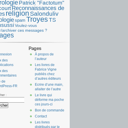
rologie
Patrick "Factotum"
Reconnaissances de
court
religion
Salonduliv
es
Troyes
ologie
TS
spam
nsussi
Voulez-vous
r/archiver ces messages ?
ages
Pages
nnexion
À propos de
l’auteur
x des
lications
Les livres de
Fabrice Vigne
x des
publiés chez
mmentaires
d’autres éditeurs
e de
Ecrire d’une main,
rdPress-FR
allaiter de l’autre
her :
Le livre qui
déforme ma poche
ces jours-ci
Bon de commande
Contact
Les livres
distribués par le