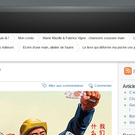
is là !
Mon credo
Marie Mazille & Fabrice Vigne : chansons cousues main
L
s éditeurs
Ecrire d’une main, allaiter de l’autre
Le livre qui déforme ma poche ces j
m
Articl
Allez aux commentaires
Commenter
C’e
Cha
Goo
!
Bor
Shi