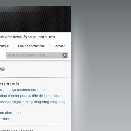
es livres distribués par le Fond du tiroir
ours-ci
Bon de commande
Contact
RSS
es récents
st parti, ça recommence demain
leur d’enfer pour la fête de la musique
ooode Night, a-ding-ding-ding-ding-ding
ne électrique
t storm