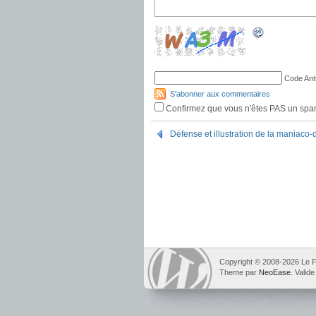
Code Ant
S'abonner aux commentaires
Confirmez que vous n'êtes PAS un sp
Défense et illustration de la maniaco
Copyright © 2008-2026 Le F
Theme par
NeoEase
. Valid