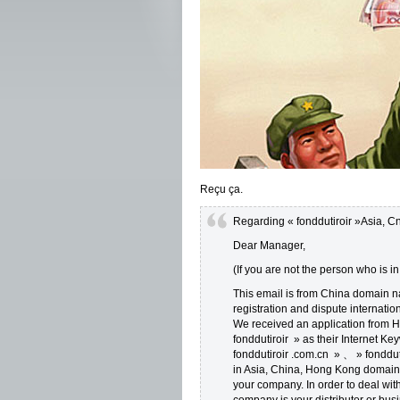
Reçu ça.
Regarding « fonddutiroir »Asia, 
Dear Manager,
(If you are not the person who is i
This email is from China domain n
registration and dispute internatio
We received an application from H
fonddutiroir » as their Internet Ke
fonddutiroir .com.cn » 、 » fonddut
in Asia, China, Hong Kong domain na
your company. In order to deal wit