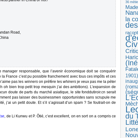
iness partner in China or not?
36 métie
Made
Nan
la c
des
Nandan Road,
racon
d'
China
Ci
Crit
Haric
(Iné
Fatal
ue manager responsable, que l’avenir économique doit se conquérir
1901)
 la France c’est pu possible franchement avec tous ces impôts et ces
inaug
n’aime pas les
winners
on préfère les
whiners
je veux pas me la péter
(roma
oh oh bien trop petit trop mesquin j’ai des ambitions). L’expansion de
(séq
ucun doute de parts du marché asiatique, le site fonddutiroir.cn serait
L'E
cemment pas laisser des businessmen opportunistes sans scrupule me
é, j’ai un petit doute. Et s’il s’agissait d’un spam ? Se foutrait-on de
Mèc
Le
du T
ise
, de Li Kunwu et P. Ôtié, c’est excellent, on en sort on a compris ce
Litt
Lon
Nouv