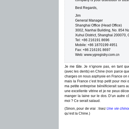
company is your distributor or bus
Best Regards,
Jim
General Manager
Shanghai Office (Head Office)
3002, Nanhai Building, No. 854 
Xuhui District, Shanghai 200070, 
Tel: +86 216191 8696
Mobile: +86 1870199 4951
Fax: +86 216191 8697
Web: www.ygregistry.com.cn
Je me tâte. Je n’ignore pas, en tant q
(avec les dents) en Chine (non parce que
charges on nous asphyxie en France on 
mais la France c’est trop petit pour moi 
ma petite entreprise bénéficierait sans a
une excellente vitrine et je ne peux dé
manger la laine sur le dos. D’un autre côt
moi ? Ce serait salaud.
(Sinon, pour de vrai : lisez
Une vie chino
qu’est la Chine.)