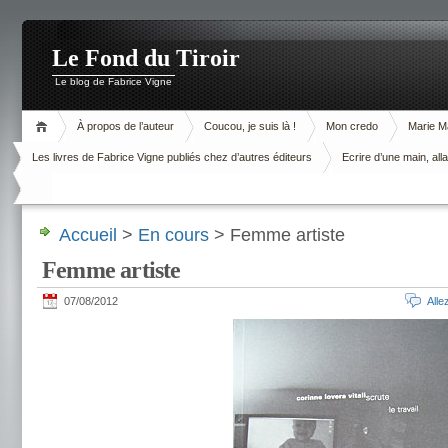
Le Fond du Tiroir
Le blog de Fabrice Vigne
À propos de l’auteur
Coucou, je suis là !
Mon credo
Marie M
Les livres de Fabrice Vigne publiés chez d’autres éditeurs
Ecrire d’une main, alla
Accueil
>
En cours
> Femme artiste
Femme artiste
07/08/2012
All