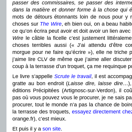
passer des commissaires, se passer des interméd
dans la matière et donner forme à la chose qui ét
mots de détours étonnants loin de nous pour y rev
choses sur
The Wire
, eh bien oui, on a beau habit
ce qu’on écrira peut avoir et doit avoir un lien avec
Wire
le câble la ficelle c’est justement littéralemen
choses terribles aussi (« J’ai attendu d’être co
morgue pour ne faire qu’écrire »), elle ne triche pa
j’aime lire CLV de même que j’aime aller discute
coup à la terrasse d’un troquet, ça me requinque p
Le livre s’appelle
Scrute le travail
, il est accompag
gratte au bon endroit (
Laisse dire, laisse dire
…),
éditions Précipitées (Artignosc-sur-Verdon), il co
pas où vous pouvez vous le procurer, je ne sais pa
procurer, tout le monde n’a pas la chance de boi
la terrasse des troquets,
essayez directement ch
orange.fr), c’est mieux.
Et puis il y a
son site
.