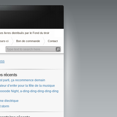
es livres distribués par le Fond du tiroir
ours-ci
Bon de commande
Contact
RSS
es récents
st parti, ça recommence demain
leur d’enfer pour la fête de la musique
ooode Night, a-ding-ding-ding-ding-ding
ne électrique
t storm