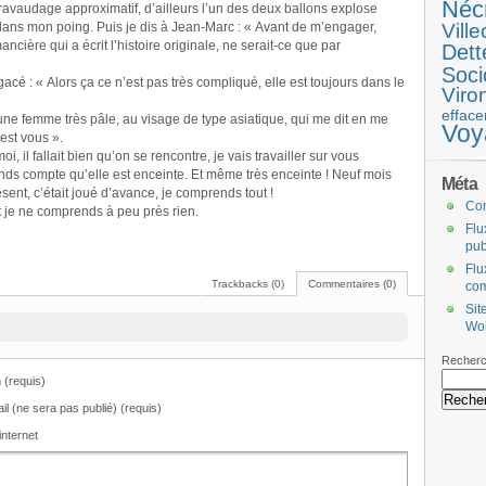
Néc
e ravaudage approximatif, d’ailleurs l’un des deux ballons explose
 dans mon poing. Puis je dis à Jean-Marc : « Avant de m’engager,
Ville
ncière qui a écrit l’histoire originale, ne serait-ce que par
Dett
Soci
gacé : « Alors ça ce n’est pas très compliqué, elle est toujours dans le
Viro
efface
une femme très pâle, au visage de type asiatique, qui me dit en me
Voy
’est vous ».
i, il fallait bien qu’on se rencontre, je vais travailler sur vous
ds compte qu’elle est enceinte. Et même très enceinte ! Neuf mois
Méta
résent, c’était joué d’avance, je comprends tout !
Co
 et je ne comprends à peu près rien.
Flu
pub
Flu
Trackbacks (0)
Commentaires (0)
co
Sit
Wo
Recherc
(requis)
il (ne sera pas publié) (requis)
internet