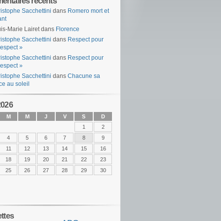
ntaires récents
istophe Sacchettini
dans
Romero mort et
ant
is-Marie Lairet
dans
Florence
istophe Sacchettini
dans
Respect pour
espect »
istophe Sacchettini
dans
Respect pour
espect »
istophe Sacchettini
dans
Chacune sa
ce au soleil
2026
M
M
J
V
S
D
1
2
4
5
6
7
8
9
11
12
13
14
15
16
18
19
20
21
22
23
25
26
27
28
29
30
ettes