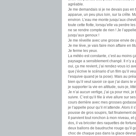
agréable.
Je me demandais si je ne devais pas en to
apparue, un peu plus loin, sur la crête. M
environ. L’eau me monte jusqu’aux chevill
toute cette flotte, lorsqu’elle va perdre l
ne se rendre compte de rien ! Je l’appelle
jusqu’aux genoux !
Je me réveille avec une grosse envie de 
Je me lève, je vais faire mon affaire en t
Je ferme les yeux.
La météo est constante, c’est au moins ça
paysage a sensiblement changé. Il n’y a 
oui, ça me revient, j’ai rendez-vous ici a
que j’écrive le scénario d’un film qu’il ve
l’esquive quand je la pose). Mais au pré
bien qu’il veut savoir ce que j’ai dans le
je supporter la vie en altitude, suis-je, lit
Je n’ai aucun vertige, j’ai ça pour moi, je
suivre. C’est qu’il file à vive allure sur 
cours derrière avec mes grosses godasses 
je l’appelle pour qu’il m’attende. Alors il 
pousse de gros soupirs, fait finalement d
Il parvient tout ronchon à mon niveau, et
dos, il va bricoler des raquettes de fortu
deux ballons de baudruche rouge qu’il gonfle
choc de chaque pas dans la glace devrait