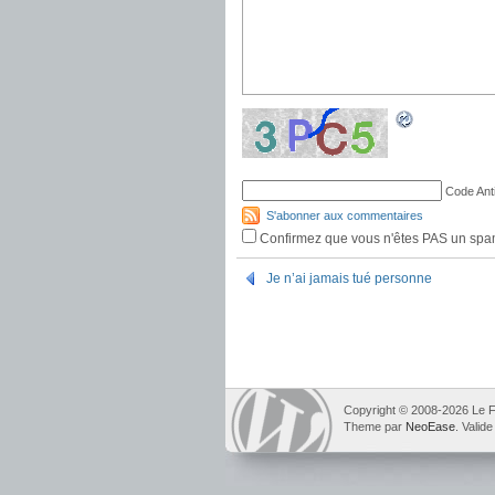
Code Ant
S'abonner aux commentaires
Confirmez que vous n'êtes PAS un sp
Je n’ai jamais tué personne
Copyright © 2008-2026 Le F
Theme par
NeoEase
. Valid