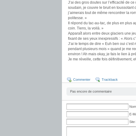
J’ai des gros doutes sur l’efficacité de c
soudain, je couvre le bruit en toussotant
j’aimerais tout de même rencontrer la roma
politesse. »
Il répond du tac-au-tac, de plus en plus a
coin. Tiens, la voilà. »
Apparaît alors entre deux glaciers une je
fixant de ses yeux inexpressifs : « Alors c
J’ai le temps de dire « Euh ben oui c’est mo
pendant plusieurs mois » quand je me ren
environ ! Ah mais okay, je fais le lien à p
Je me réveille, cette fois définitivement,
Commenter
Trackback
Pas encore de commentaire
Nom 
E-Ma
Site 