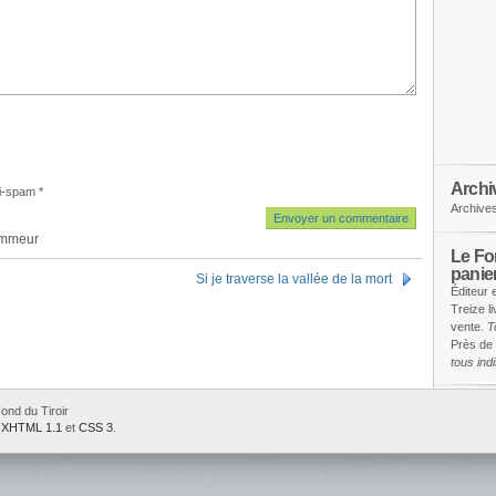
Archi
i-spam
*
Archive
ammeur
Le Fon
panie
Si je traverse la vallée de la mort
Éditeur 
Treize l
vente.
T
Près de 
tous in
ond du Tiroir
e
XHTML 1.1
et
CSS 3
.