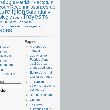
rologie
Patrick "Factotum"
Reconnaissances de
court
religion
Salonduliv
es
Troyes
ologie
TS
spam
nsussi
Voulez-vous
r/archiver ces messages ?
ages
Pages
nnexion
À propos de
l’auteur
x des
lications
Les livres de
Fabrice Vigne
x des
publiés chez
mmentaires
d’autres éditeurs
e de
Ecrire d’une main,
rdPress-FR
allaiter de l’autre
her :
Le livre qui
déforme ma poche
ces jours-ci
Bon de commande
Contact
Les livres
distribués par le