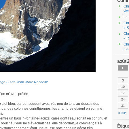
Comme
Chr
viv
Lou
Chr
« R
Chr
« R
Chr
pla
août 
L
3
page FB de Jean-Marc Rochette
10
17
’on m’avait prêtée.
24
le ciel bleu, par conséquent avec très peu de toits au-dessus des
31
 par des colonnes corinthiennes, les chambres étaient en somme
« Juin
s.
tre un bassin-fontaine-jacuzzi carré dont l’eau sortait en continu et
re bouché, l’eau ne s’évacuait pas, elle débordait, je commençais à
Étiqu
 dysfonctionnement était une fausse note dans un décor très