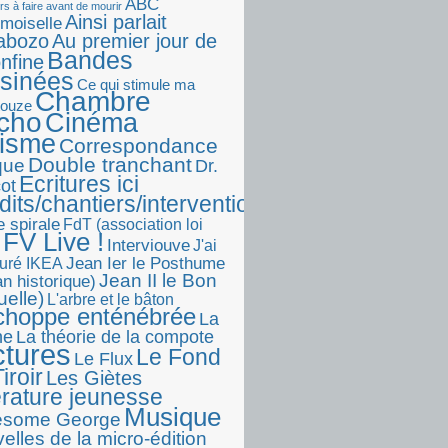
ABC
rs à faire avant de mourir
Ainsi parlait
moiselle
abozo
Au premier jour de
Bandes
onfine
sinées
Ce qui stimule ma
Chambre
touze
écho
Cinéma
visme
Correspondance
Double tranchant
ique
Dr.
Ecritures ici
ot
dits/chantiers/interventions)
e spirale
FdT (association loi
FV Live !
Interviouve
J'ai
Jean Ier le Posthume
uré IKEA
Jean II le Bon
n historique)
uelle)
L'arbre et le bâton
choppe enténébrée
La
he
La théorie de la compote
ctures
Le Fond
Le Flux
iroir
Les Giètes
érature jeunesse
Musique
esome George
elles de la micro-édition