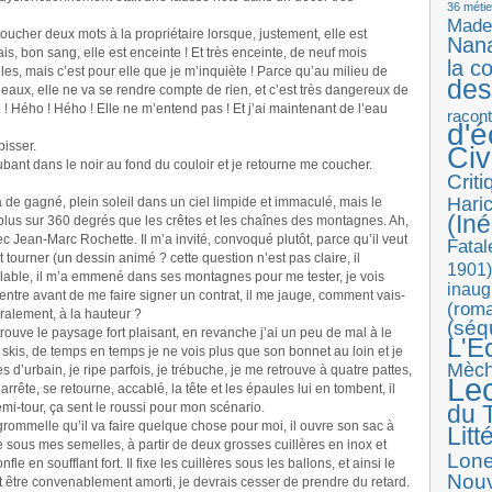
36 métie
Made
ucher deux mots à la propriétaire lorsque, justement, elle est
Nan
ais, bon sang, elle est enceinte ! Et très enceinte, de neuf mois
la c
es, mais c’est pour elle que je m’inquiète ! Parce qu’au milieu de
des
es eaux, elle ne va se rendre compte de rien, et c’est très dangereux de
 ! Hého ! Hého ! Elle ne m’entend pas ! Et j’ai maintenant de l’eau
racon
d'
pisser.
Ci
itubant dans le noir au fond du couloir et je retourne me coucher.
Crit
Haric
 de gagné, plein soleil dans un ciel limpide et immaculé, mais le
(Iné
plus sur 360 degrés que les crêtes et les chaînes des montagnes. Ah,
vec Jean-Marc Rochette. Il m’a invité, convoqué plutôt, parce qu’il veut
Fatal
ut tourner (un dessin animé ? cette question n’est pas claire, il
1901)
alable, il m’a emmené dans ses montagnes pour me tester, je vois
inaug
 ventre avant de me faire signer un contrat, il me jauge, comment vais-
(roma
téralement, à la hauteur ?
(séq
 trouve le paysage fort plaisant, en revanche j’ai un peu de mal à le
L'E
ses skis, de temps en temps je ne vois plus que son bonnet au loin et je
Mèc
d’urbain, je ripe parfois, je trébuche, je me retrouve à quatre pattes,
Le
s’arrête, se retourne, accablé, la tête et les épaules lui en tombent, il
emi-tour, ça sent le roussi pour mon scénario.
du T
 grommelle qu’il va faire quelque chose pour moi, il ouvre son sac à
Litt
ne sous mes semelles, à partir de deux grosses cuillères en inox et
Lon
 en soufflant fort. Il fixe les cuillères sous les ballons, et ainsi le
Nouv
 être convenablement amorti, je devrais cesser de prendre du retard.