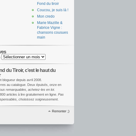
Fond du tiroir
Coucou, je suis là !
Mon credo
Marie Mazille &
Fabrice Vigne :
chansons cousues
main
ves
s
d du Tiroir, c’est le haut du
r
et blogueur depuis avril 2008.
ivres au catalogue. Deux épuisés, onze en
ous remarquables, achetez-les en lot
.
800 articles à lire gratuitement en ligne.
Pas
dispensables, choisissez soigneusement
.
Remonter ;)