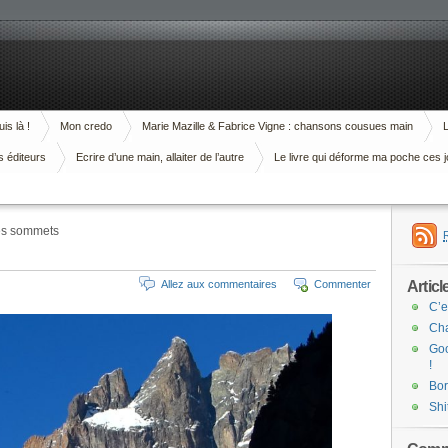
is là !
Mon credo
Marie Mazille & Fabrice Vigne : chansons cousues main
L
s éditeurs
Ecrire d’une main, allaiter de l’autre
Le livre qui déforme ma poche ces j
des sommets
Articl
Allez aux commentaires
Commenter
C’e
Cha
Goo
!
Bor
Shi