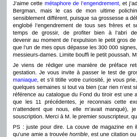
J’aime cette
métaphore de l’engendrement
, et j’
Bergman, mais le cas de mon ultime polichine
sensiblement différent, puisque sa grossesse a débu
englobé l’engendrement de tous ses frères et s
temps de grossir, de profiter bien à l’abri d
devenir au moment de l’expulsion le petit gros de 
que l’un de mes opus dépasse les 300 000 signes
messieurs-dames. Limite bouffi le petit poussah. Me
Je viens de rédiger une manière de préface ret
gestation. Je vous invite à passer le test de gr
maniaque
, et s’il titille votre curiosité, je vous pr
quelques semaines si tout va bien (car rien n’est sû
référence au catalogue du Fond du tiroir est une a
que les 11 précédentes, je reconnais cette exc
n’attendent que nous, elle m’avait manqué), j
souscription. Merci à M. le premier souscripteur, qu
PS : juste pour dire. La couve de magazine en illu
qu’une amie a trouvée
horrible
, est une citation o