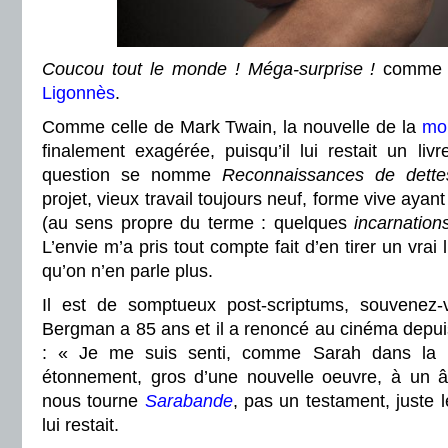
Coucou tout le monde ! Méga-surprise !
comme d
Ligonnès
.
Comme celle de Mark Twain, la nouvelle de la
mo
finalement exagérée, puisqu’il lui restait un liv
question se nomme
Reconnaissances de dett
projet, vieux travail toujours neuf, forme vive aya
(au sens propre du terme : quelques
incarnation
L’envie m’a pris tout compte fait d’en tirer un vrai 
qu’on n’en parle plus.
Il est de somptueux post-scriptums, souvenez
Bergman a 85 ans et il a renoncé au cinéma depuis
: « Je me suis senti, comme Sarah dans la 
étonnement, gros d’une nouvelle oeuvre, à un â
nous tourne
Sarabande
, pas un testament, juste l
lui restait.