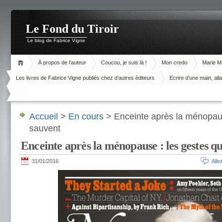
Le Fond du Tiroir
Le blog de Fabrice Vigne
À propos de l’auteur
Coucou, je suis là !
Mon credo
Marie M
Les livres de Fabrice Vigne publiés chez d’autres éditeurs
Ecrire d’une main, alla
Accueil
>
En cours
> Enceinte après la ménopaus
sauvent
Enceinte après la ménopause : les gestes q
31/01/2016
All