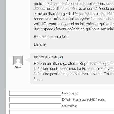
mets moi aussi maintenant les mains dans le c
J’écris aussi. Pour le théâtre, encore à l’école
écrivain dramaturge de l’école nationale de théât
rencontres littéraires qui ont rythmées une ado
voit différemment quand on fait enfin ce qu’on a to
une espèce d’avant-goût de ce qui nous attendait
Bon dimanche à toi !
Lisiane
10/02/2016 à 01:01 |
#3
Hé ben on attend ça alors ! Repoussant toujours p
Vinz
littérature contempôraine, Le Fond du tiroir invent
littérature posthume, le Livre mort-vivant ! Trrr
!……
Nom (requis)
E-Mail (ne sera pas publié) (requis)
Site internet