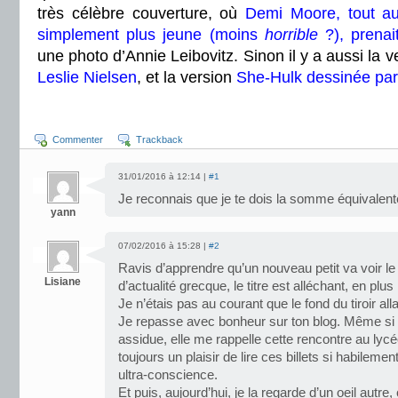
très célèbre couverture, où
Demi Moore, tout aus
simplement plus jeune (moins
horrible
?), prena
une photo d’Annie Leibovitz. Sinon il y a aussi la 
Leslie Nielsen
, et la version
She-Hulk dessinée pa
Commenter
Trackback
31/01/2016 à 12:14 |
#1
Je reconnais que je te dois la somme équivalente 
yann
07/02/2016 à 15:28 |
#2
Ravis d’apprendre qu’un nouveau petit va voir le 
Lisiane
d’actualité grecque, le titre est alléchant, en plus 
Je n’étais pas au courant que le fond du tiroir all
Je repasse avec bonheur sur ton blog. Même si 
assidue, elle me rappelle cette rencontre au lycée
toujours un plaisir de lire ces billets si habilemen
ultra-conscience.
Et puis, aujourd’hui, je la regarde d’un oeil autre,