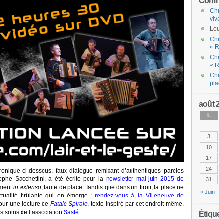
Comme
Chr
viv
Lou
Chr
« R
Chr
« R
Chr
pla
août 
L
3
10
17
24
hronique ci-dessous, faux dialogue remixant d’authentiques paroles
he Sacchettini, a été écrite pour la
newsletter mai-juin 2015 de
31
cément
in extenso
, faute de place. Tandis que dans un tiroir, la place ne
« Juin
tualité brûlante qui en émerge :
rendez-vous à la Villeneuve de
pour une lecture de
Fatale Spirale
, texte inspiré par cet endroit même.
s soins de l’association
Sasfé
.
Étiqu