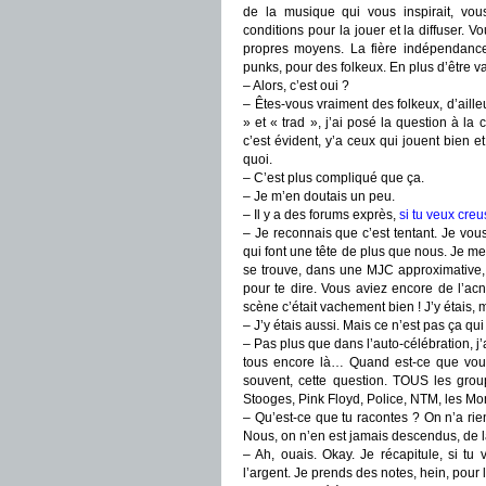
de la musique qui vous inspirait, vo
conditions pour la jouer et la diffuser. 
propres moyens. La fière indépendan
punks, pour des folkeux. En plus d’être 
– Alors, c’est oui ?
– Êtes-vous vraiment des folkeux, d’ailleu
» et « trad », j’ai posé la question à 
c’est évident, y’a ceux qui jouent bien et
quoi.
– C’est plus compliqué que ça.
– Je m’en doutais un peu.
– Il y a des forums exprès,
si tu veux creu
– Je reconnais que c’est tentant. Je vous
qui font une tête de plus que nous. Je me
se trouve, dans une MJC approximative, 
pour te dire. Vous aviez encore de l’acn
scène c’était vachement bien ! J’y étais, m
– J’y étais aussi. Mais ce n’est pas ça qu
– Pas plus que dans l’auto-célébration, j
tous encore là… Quand est-ce que vo
souvent, cette question. TOUS les group
Stooges, Pink Floyd, Police, NTM, les M
– Qu’est-ce que tu racontes ? On n’a rien
Nous, on n’en est jamais descendus, de 
– Ah, ouais. Okay. Je récapitule, si tu ve
l’argent. Je prends des notes, hein, pou