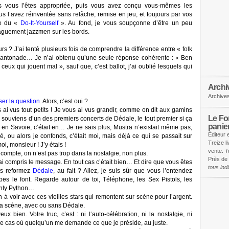
us vous l’êtes appropriée, puis vous avez conçu vous-mêmes les
Vous l’avez réinventée sans relâche, remise en jeu, et toujours par vos
ce du «
Do-It-Yourself
». Au fond, je vous soupçonne d’être un peu
vaguement jazzmen sur les bords.
rs ? J’ai tenté plusieurs fois de comprendre la différence entre « folk
la cantonade… Je n’ai obtenu qu’une seule réponse cohérente : « Ben
 ceux qui jouent mal », sauf que, c’est ballot, j’ai oublié lesquels qui
Archi
Archive
ser la question
. Alors, c’est oui ?
 ai vus tout petits ! Je vous ai vus grandir, comme on dit aux gamins
Le Fon
 souviens d’un des premiers concerts de Dédale, le tout premier si ça
panie
en Savoie, c’était en… Je ne sais plus, Mustra n’existait même pas,
Éditeur 
é, ou alors je confonds, c’était moi, mais déjà ce qui se passait sur
Treize l
oi, monsieur ! J’y étais !
vente.
T
i compte, on n’est pas trop dans la nostalgie, non plus.
Près de 
’ai compris le message. En tout cas c’était bien… Et dire que vous êtes
tous in
us reformez
Dédale
, au fait ? Allez, je suis sûr que vous l’entendez
es le font. Regarde autour de toi, Téléphone, les Sex Pistols, les
onty Python…
 à voir avec ces vieilles stars qui remontent sur scène pour l’argent.
la scène, avec ou sans Dédale.
ux bien. Votre truc, c’est : ni l‘auto-célébration, ni la nostalgie, ni
r le cas où quelqu’un me demande ce que je préside, au juste.