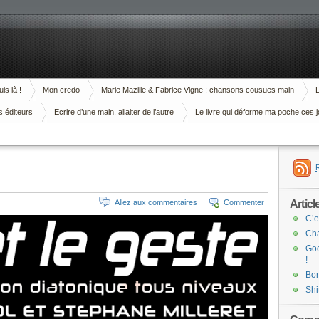
is là !
Mon credo
Marie Mazille & Fabrice Vigne : chansons cousues main
L
s éditeurs
Ecrire d’une main, allaiter de l’autre
Le livre qui déforme ma poche ces j
Articl
Allez aux commentaires
Commenter
C’e
Cha
Goo
!
Bor
Shi