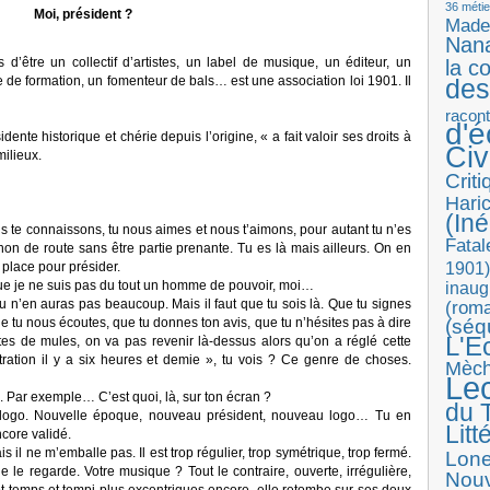
36 métie
Moi, président ?
Made
Nan
s d’être un collectif d’artistes, un label de musique, un éditeur, un
la c
 de formation, un fomenteur de bals… est une association loi 1901. Il
des
racon
d'
idente historique et chérie depuis l’origine, « a fait valoir ses droits à
Ci
milieux.
Crit
Haric
(Iné
 te connaissons, tu nous aimes et nous t’aimons, pour autant tu n’es
Fatal
non de route sans être partie prenante. Tu es là mais ailleurs. On en
 place pour présider.
1901)
que je ne suis pas du tout un homme de pouvoir, moi…
inaug
tu n’en auras pas beaucoup. Mais il faut que tu sois là. Que tu signes
(roma
e tu nous écoutes, que tu donnes ton avis, que tu n’hésites pas à dire
(séq
L'E
es de mules, on va pas revenir là-dessus alors qu’on a réglé cette
ration il y a six heures et demie », tu vois ? Ce genre de choses.
Mèc
Le
 Par exemple… C’est quoi, là, sur ton écran ?
du T
u logo. Nouvelle époque, nouveau président, nouveau logo… Tu en
Litt
core validé.
is il ne m’emballe pas. Il est trop régulier, trop symétrique, trop fermé.
Lon
le regarde. Votre musique ? Tout le contraire, ouverte, irrégulière,
Nouv