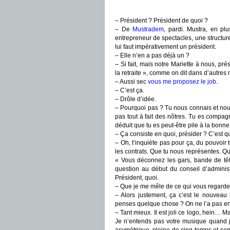
– Président ? Président de quoi ?
– De
Mustradem
, pardi. Mustra, en plu
entrepreneur de spectacles, une structure
lui faut impérativement un président.
– Elle n’en a pas déjà un ?
– Si fait, mais notre Mariette à nous, prés
la retraite », comme on dit dans d’autres 
– Aussi sec
vous me proposez le job
.
– C’est ça.
– Drôle d’idée.
– Pourquoi pas ? Tu nous connais et nous
pas tout à fait des nôtres. Tu es compag
déduit que tu es peut-être pile à la bonne
– Ça consiste en quoi, présider ? C’est 
– Oh, t’inquiète pas pour ça, du pouvoir 
les contrats. Que tu nous représentes. Qu
« Vous déconnez les gars, bande de têt
question au début du conseil d’administ
Président, quoi.
– Que je me mêle de ce qui vous regarde.
– Alors justement, ça c’est le nouvea
penses quelque chose ? On ne l’a pas en
– Tant mieux. Il est joli ce logo, hein… Ma
Je n’entends pas votre musique quand je 