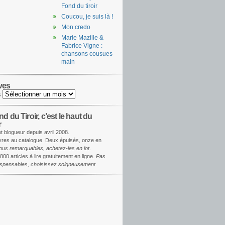
Fond du tiroir
Coucou, je suis là !
Mon credo
Marie Mazille &
Fabrice Vigne :
chansons cousues
main
ves
s
d du Tiroir, c’est le haut du
r
et blogueur depuis avril 2008.
ivres au catalogue. Deux épuisés, onze en
ous remarquables, achetez-les en lot
.
800 articles à lire gratuitement en ligne.
Pas
dispensables, choisissez soigneusement
.