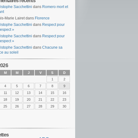
ntaires récents
istophe Sacchettini
dans
Romero mort et
ant
is-Marie Lairet
dans
Florence
istophe Sacchettini
dans
Respect pour
espect »
istophe Sacchettini
dans
Respect pour
espect »
istophe Sacchettini
dans
Chacune sa
ce au soleil
2026
M
M
J
V
S
D
1
2
4
5
6
7
8
9
11
12
13
14
15
16
18
19
20
21
22
23
25
26
27
28
29
30
ettes