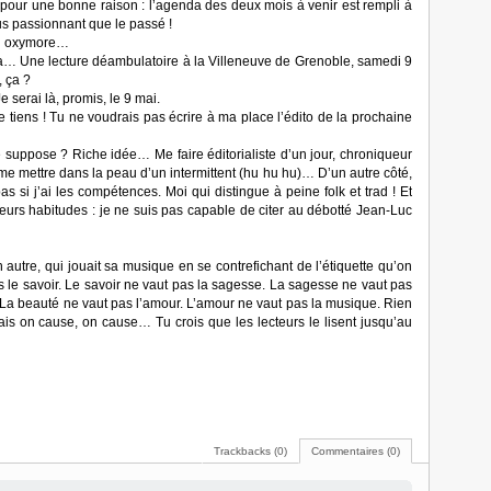
 pour une bonne raison : l’agenda des deux mois à venir est rempli à
lus passionnant que le passé !
bel oxymore…
enda… Une lecture déambulatoire à la Villeneuve de Grenoble, samedi 9
, ça ?
e serai là, promis, le 9 mai.
 te tiens ! Tu ne voudrais pas écrire à ma place l’édito de la prochaine
e suppose ? Riche idée… Me faire éditorialiste d’un jour, chroniqueur
me mettre dans la peau d’un intermittent (hu hu hu)… D’un autre côté,
as si j’ai les compétences. Moi qui distingue à peine folk et trad ! Et
leurs habitudes : je ne suis pas capable de citer au débotté Jean-Luc
n autre, qui jouait sa musique en se contrefichant de l’étiquette qu’on
as le savoir. Le savoir ne vaut pas la sagesse. La sagesse ne vaut pas
é. La beauté ne vaut pas l’amour. L’amour ne vaut pas la musique. Rien
is on cause, on cause… Tu crois que les lecteurs le lisent jusqu’au
Trackbacks (0)
Commentaires (0)