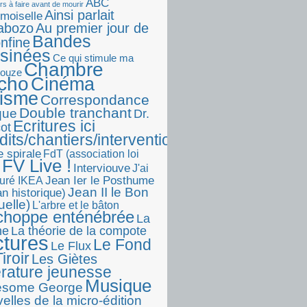
ABC
rs à faire avant de mourir
Ainsi parlait
moiselle
abozo
Au premier jour de
Bandes
onfine
sinées
Ce qui stimule ma
Chambre
touze
écho
Cinéma
visme
Correspondance
Double tranchant
ique
Dr.
Ecritures ici
ot
dits/chantiers/interventions)
e spirale
FdT (association loi
FV Live !
Interviouve
J'ai
Jean Ier le Posthume
uré IKEA
Jean II le Bon
n historique)
uelle)
L'arbre et le bâton
choppe enténébrée
La
he
La théorie de la compote
ctures
Le Fond
Le Flux
iroir
Les Giètes
érature jeunesse
Musique
esome George
elles de la micro-édition