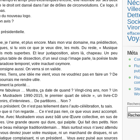
t-temps et tempi plus excentriques encore, elle retombe sur ses deux
Néc
 droit ont dansé dans l’air de drôles de circonvolutions. Ce logo, il
Ville
pas.
Dett
ou du nouveau logo.
Soci
n avis ?
Viro
présidentielle.
efface
Voy
e, je l’aime, et plus encore. Mais mon vrai domaine, ma prédilection,
ques, si tu vois ce que je veux dire, les mots. Du reste, « Musique
Méta
is mots superbes. Et leur juxtaposition, alors là, chapeau. Un peu
us table de dissection, d’un seul coup l’image parle, la poésie toute
Co
paradoxe temporel, votre inactuel oxymore.
Flu
onsigne aussi. On verra si on valide.
pub
livres. Tiens, une idée me vient, vous ne voudriez pas en faire un ? De
Flu
pourrais me rendre utile.
co
ment la priorité…
Sit
n livre fabuleux … Mustra, ça date de quand ? Vingt-cinq ans, non ? Un
Wo
! « Mustradem 1990-2015, le premier quart de siècle », un livre-CD
enirs, d’interviews… De partitions… Non ?
Recherc
président. On n’est pas tellement dans l’auto-célébration, tu sais.
e que si l’on regarde… Ce n’est pas rien, ce que vous avez accompli.
che. Avec Mustradem vous avez bâti une Œuvre collective, en sus de
es. Une grande œuvre qui dure, qui palpite. Qui fait des petits. Non
 ce beau mélange tradition/demain… Mais surtout vous n’avez attendu
ous deviez jouer votre musique, ni un marchand de disques, ni un
édiatique complaisant, ni un président… Vous avez puisé aux sources