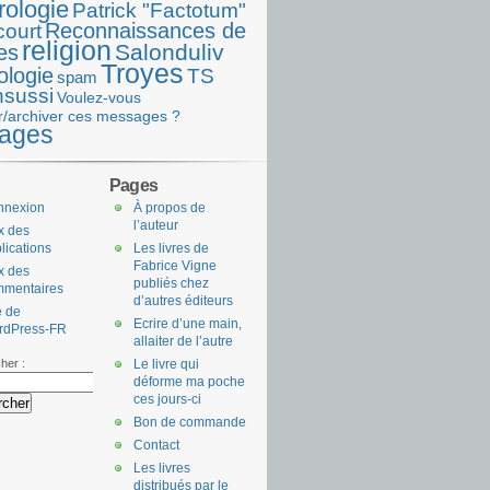
rologie
Patrick "Factotum"
Reconnaissances de
court
religion
Salonduliv
es
Troyes
ologie
TS
spam
nsussi
Voulez-vous
r/archiver ces messages ?
ages
Pages
nnexion
À propos de
l’auteur
x des
lications
Les livres de
Fabrice Vigne
x des
publiés chez
mmentaires
d’autres éditeurs
e de
Ecrire d’une main,
rdPress-FR
allaiter de l’autre
her :
Le livre qui
déforme ma poche
ces jours-ci
Bon de commande
Contact
Les livres
distribués par le