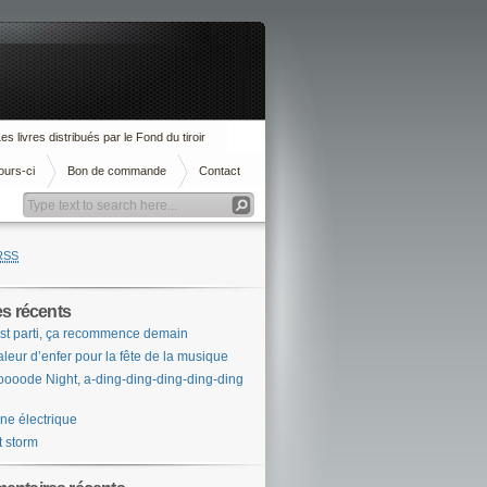
es livres distribués par le Fond du tiroir
ours-ci
Bon de commande
Contact
RSS
es récents
st parti, ça recommence demain
leur d’enfer pour la fête de la musique
ooode Night, a-ding-ding-ding-ding-ding
ne électrique
t storm