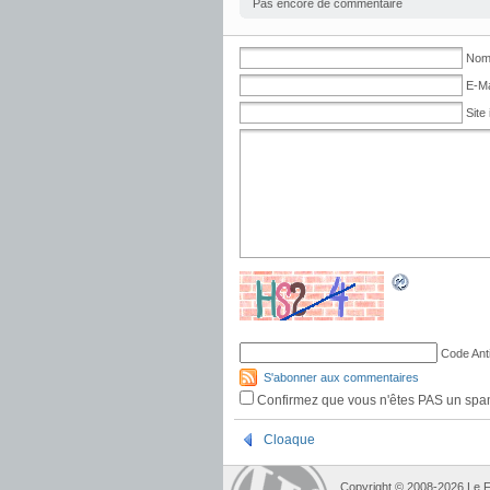
Pas encore de commentaire
Nom 
E-Ma
Site 
Code Ant
S'abonner aux commentaires
Confirmez que vous n'êtes PAS un sp
Cloaque
Copyright © 2008-2026 Le F