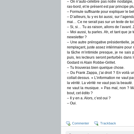
– On n’auto-célèbre pas notre nostalgie,
ras-bord, et le présent est par principe p
– Formule suffisante pour expliquer le 
– D’ailleurs, tu y es toi aussi, sur l’ag
mai… Ce ne serait pas sur un texte de toi
– Si, si… Tu as raison, allons de l’avant. J
– Moi aussi, tu parles. Ah, et tant que je
newsletter ?
– Une autre prérogative présidentielle, j
remplaçant, juste assez intérimaire pour 
la tâche m’intimide presque, je ne sais p
puis, les lecteurs seront perturbés dans 
Godard ni Alain Robbe-Grillet.
– Tu trouveras bien quelque chose.
– Du Frank Zappa, j’ai droit ? En voilà u
collait dessus. « L’information ne vaut p
la vérité. La vérité ne vaut pas la beaut
ne vaut la musique. » Pas mal, non ? Ma
bout, cet édito ?
– Il y en a. Alors, c’est oui ?
– Oui.
Commenter
Trackback