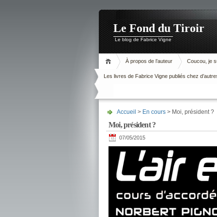
Le Fond du Tiroir
Le blog de Fabrice Vigne
À propos de l’auteur
Coucou, je su
Les livres de Fabrice Vigne publiés chez d’autre
Accueil
>
En cours
> Moi, président ?
Moi, président ?
07/05/2015