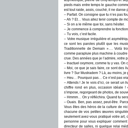
asymétrique, pleine de cinq-temps et sep
pieds mais entre temps le gauche comme le
est tout raide, assis, couché, il ne danse 
– Parfait. On consigne que tu n’es pas f
– Ah ? Et… Vous allez tenir compte de mo
– Si on a le même que toi, sans hésiter.
– Je commence à comprendre la fonction 
– Tu vois, c’est facile.
– Votre musique irrégulière et asymétriqu
ce sont les paroles plutôt que les musi
Traditionnelle de Demain »…. Voilà tro
comme parapluie plus machine à coudre pl
crue. Des années que je l’admire, votre 
– Inactuel oxymore, comme tu y vas. On c
– Moi, ce que je sais faire, ce sont des 
livre ? Sur Mustradem ? Là, au moins, je 
– Heu… Pourquoi pas… Ce n’est pas vrai
– Attends ! Je le vois d’ici, ce serait u
chiffre rond en plus, occasion idéale 
s’impose, regorgeant de photos, de souv
– Hmmm… On y réfléchira. Quand tu seras 
– Ouais. Ben, pas assez, peut-être. Parc
Vous êtes des héros de la culture de ni
chacune de vos petites œuvres singulièr
seulement avez-vous pratiqué votre art,
personne pour vous expliquer comment v
directeur de salles, ni quelque relai m