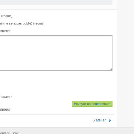
(requis)
il (ne sera pas publié) (requis)
internet
i-spam
*
ammeur
S’atelier
ond du Tiroir