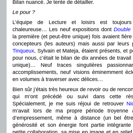
Bilan nuancé. Je tente de détailler.
Le pour ?
L’équipe de Lecture et loisirs est toujour
chaleureuse… Les neuf expositions dont
Double 
la première (et peut-être unique) fois avaient fière
concepteurs (les auteurs) mais aussi par leurs 
Tinqueux
, Sylvain et Mateja, étaient présents, et
pour nous, c’était le bilan de dix années de travai
unique)… Neuf traces singulières passionna
accomplissements, neuf visions éminemment écle
en volumes à traverser avec délices…
Bien sûr j’étais très heureux de revoir ou de rencon
qui m’ont précédé ou suivi dans cette rés
Spécialement, je me suis réjoui de retrouver
Ni
m’avait lors de ma propre période troyenne
d’empressement, même à distance (un bel êtr
générosité et son énergie font partie intégrante
petite collaboration, sa mise en image et en relie