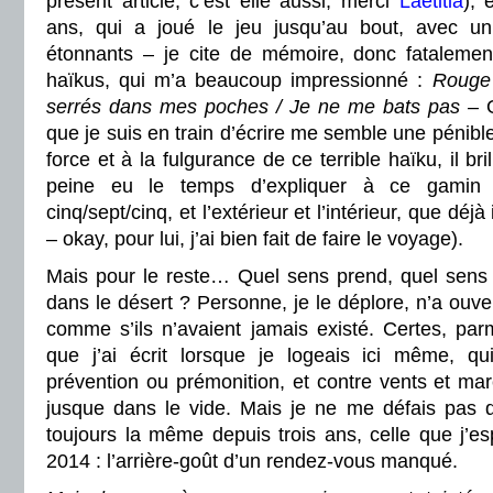
présent article, c’est elle aussi, merci
Laetitia
), 
ans,
qui a joué le jeu jusqu’au bout, avec un
étonnants – je cite de mémoire, donc fatalement
haïkus, qui m’a beaucoup impressionné :
Rouge 
serrés dans mes poches / Je ne me bats pas –
que je suis en train d’écrire me semble une pénibl
force et à la fulgurance de ce terrible haïku, il bril
peine eu le temps d’expliquer à ce gamin 
cinq/sept/cinq, et l’extérieur et l’intérieur, que déj
– okay, pour lui, j’ai bien fait de faire le voyage
).
Mais pour le reste… Quel sens prend, quel sens p
dans le désert ? Personne, je le déplore, n’a ouve
comme s’ils n’avaient jamais existé. Certes, par
que j’ai écrit lorsque je logeais ici même, qu
prévention ou prémonition, et contre vents et ma
jusque dans le vide. Mais je ne me défais pas 
toujours la même depuis trois ans, celle que j’es
2014 : l’arrière-goût d’un rendez-vous manqué.