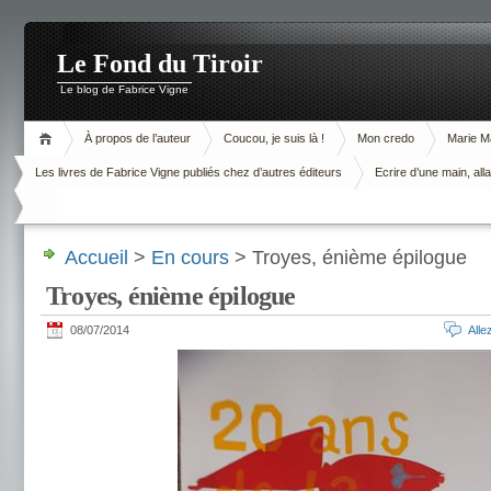
Le Fond du Tiroir
Le blog de Fabrice Vigne
À propos de l’auteur
Coucou, je suis là !
Mon credo
Marie M
Les livres de Fabrice Vigne publiés chez d’autres éditeurs
Ecrire d’une main, alla
Accueil
>
En cours
> Troyes, énième épilogue
Troyes, énième épilogue
08/07/2014
All