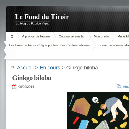
Le Fond du Tiroir
Le blog de Fabrice Vigne
À propos de l’auteur
Coucou, je suis là !
Mon credo
Marie M
Les livres de Fabrice Vigne publiés chez d’autres éditeurs
Ecrire d’une main, alla
Accueil
>
En cours
> Ginkgo biloba
Ginkgo biloba
06/02/2014
All