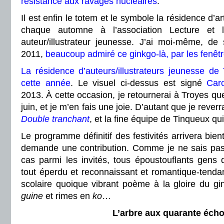
résistance aux ravages nucléaires
.
Il est enfin le totem et le symbole la résidence d’a
chaque automne à l’association Lecture et l
auteur/illustrateur jeunesse. J’ai moi-même, d
2011,
beaucoup admiré ce ginkgo-là, par les fenêtr
La résidence d’auteurs/illustrateurs jeunesse de
cette année
. Le visuel ci-dessus est signé
Caro
2013. À cette occasion, je retournerai à Troyes qu
juin, et je m’en fais une joie. D’autant que je reverr
Double tranchant
, et la fine équipe de Tinqueux qu
Le programme définitif des festivités arrivera bie
demande une contribution. Comme je ne sais pas
cas parmi les invités, tous époustouflants gens 
tout éperdu et reconnaissant et romantique-tenda
scolaire quoique vibrant poème à la gloire du gi
guine
et rimes en
ko
…
L’arbre aux quarante éch