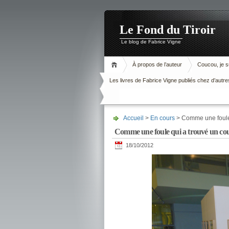
Le Fond du Tiroir
Le blog de Fabrice Vigne
À propos de l’auteur
Coucou, je su
Les livres de Fabrice Vigne publiés chez d’autre
Accueil
>
En cours
> Comme une foule 
Comme une foule qui a trouvé un co
18/10/2012