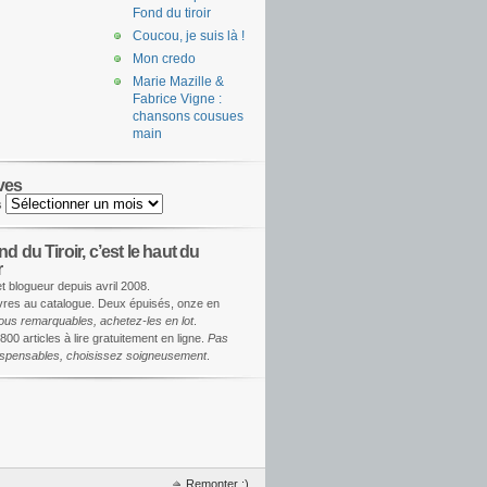
Fond du tiroir
Coucou, je suis là !
Mon credo
Marie Mazille &
Fabrice Vigne :
chansons cousues
main
ves
s
d du Tiroir, c’est le haut du
r
et blogueur depuis avril 2008.
ivres au catalogue. Deux épuisés, onze en
ous remarquables, achetez-les en lot
.
800 articles à lire gratuitement en ligne.
Pas
dispensables, choisissez soigneusement
.
Remonter ;)