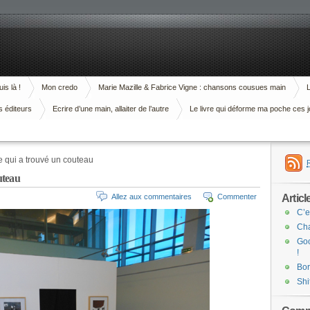
is là !
Mon credo
Marie Mazille & Fabrice Vigne : chansons cousues main
L
s éditeurs
Ecrire d’une main, allaiter de l’autre
Le livre qui déforme ma poche ces j
qui a trouvé un couteau
uteau
Articl
Allez aux commentaires
Commenter
C’e
Cha
Goo
!
Bor
Shi