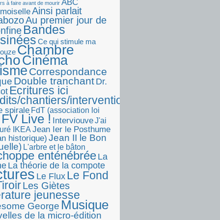
ABC
rs à faire avant de mourir
Ainsi parlait
moiselle
abozo
Au premier jour de
Bandes
onfine
sinées
Ce qui stimule ma
Chambre
touze
écho
Cinéma
visme
Correspondance
Double tranchant
ique
Dr.
Ecritures ici
ot
dits/chantiers/interventions)
e spirale
FdT (association loi
FV Live !
Interviouve
J'ai
Jean Ier le Posthume
uré IKEA
Jean II le Bon
n historique)
uelle)
L'arbre et le bâton
choppe enténébrée
La
he
La théorie de la compote
ctures
Le Fond
Le Flux
iroir
Les Giètes
érature jeunesse
Musique
esome George
elles de la micro-édition