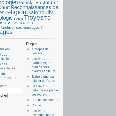
rologie
Patrick "Factotum"
Reconnaissances de
court
religion
Salonduliv
es
Troyes
ologie
TS
spam
nsussi
Voulez-vous
r/archiver ces messages ?
ages
Pages
nnexion
À propos de
l’auteur
x des
lications
Les livres de
Fabrice Vigne
x des
publiés chez
mmentaires
d’autres éditeurs
e de
Ecrire d’une main,
rdPress-FR
allaiter de l’autre
her :
Le livre qui
déforme ma poche
ces jours-ci
Bon de commande
Contact
Les livres
distribués par le