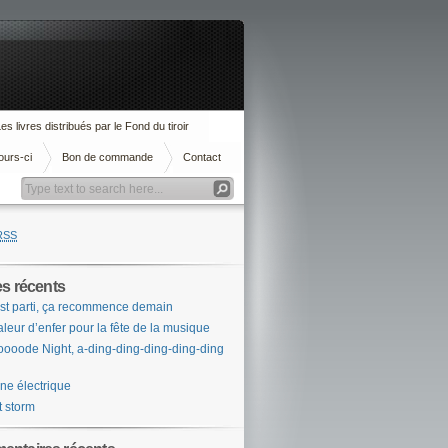
es livres distribués par le Fond du tiroir
ours-ci
Bon de commande
Contact
RSS
es récents
st parti, ça recommence demain
leur d’enfer pour la fête de la musique
ooode Night, a-ding-ding-ding-ding-ding
ne électrique
t storm