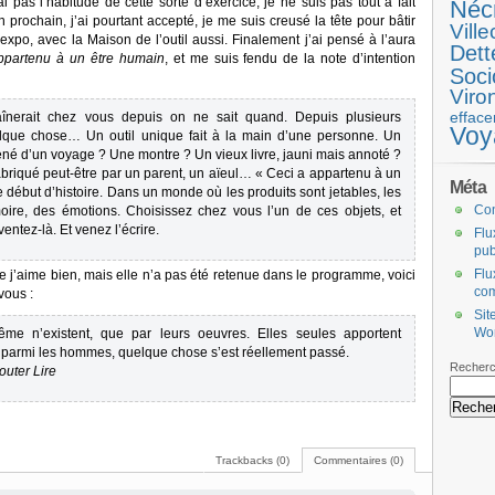
pas l’habitude de cette sorte d’exercice, je ne suis pas tout à fait
Néc
n prochain, j’ai pourtant accepté, je me suis creusé la tête pour bâtir
Ville
’expo, avec la Maison de l’outil aussi. Finalement j’ai pensé à l’aura
Dett
ppartenu à un être humain
, et me suis fendu de la note d’intention
Soci
Viro
efface
raînerait chez vous depuis on ne sait quand. Depuis plusieurs
Voy
lque chose… Un outil unique fait à la main d’une personne. Un
né d’un voyage ? Une montre ? Un vieux livre, jauni mais annoté ?
abriqué peut-être par un parent, un aïeul… « Ceci a appartenu à un
Méta
 début d’histoire. Dans un monde où les produits sont jetables, les
Co
oire, des émotions. Choisissez chez vous l’un de ces objets, et
entez-là. Et venez l’écrire.
Flu
pub
Flu
 j’aime bien, mais elle n’a pas été retenue dans le programme, voici
co
vous :
Sit
Wo
me n’existent, que par leurs oeuvres. Elles seules apportent
 parmi les hommes, quelque chose s’est réellement passé.
Recherc
uter Lire
Trackbacks (0)
Commentaires (0)