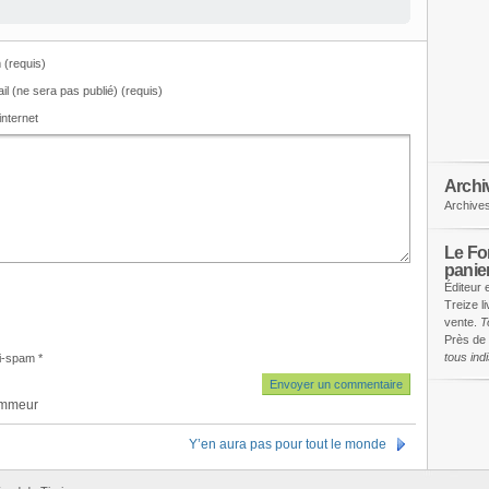
(requis)
il (ne sera pas publié) (requis)
internet
Archi
Archive
Le Fon
panie
Éditeur 
Treize l
vente.
T
Près de 
tous in
i-spam
*
ammeur
Y’en aura pas pour tout le monde