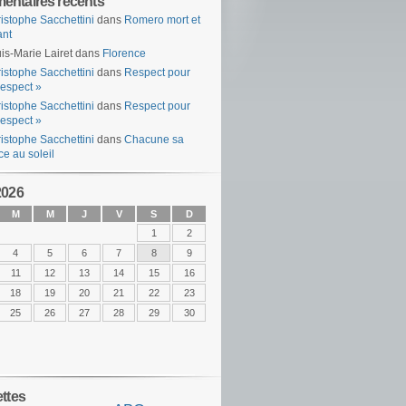
ntaires récents
istophe Sacchettini
dans
Romero mort et
ant
is-Marie Lairet
dans
Florence
istophe Sacchettini
dans
Respect pour
espect »
istophe Sacchettini
dans
Respect pour
espect »
istophe Sacchettini
dans
Chacune sa
ce au soleil
2026
M
M
J
V
S
D
1
2
4
5
6
7
8
9
11
12
13
14
15
16
18
19
20
21
22
23
25
26
27
28
29
30
ettes