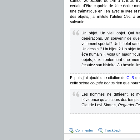
samedi 20 octobre de 14h à 17h. Je n’ai 
certain d’être capable de faire écrire mo
une thématique en lien avec le livre et l
des objets, j’ai intitulé l’atelier
Ceci a a
suivante :
Un objet. Un vieil objet. Qui t
générations. Un souvenir de que
vêtement spécial? Un bibelot rame
Un dessin ? Un bijou ? Un objet f
être humain », voilà un magnifique
objets, eux, renferment une mém
écoutez son histoire. Au besoin, inv
Et puis j’ai ajouté une citation de
CLS
que
cette
scène coupée bonu
s rien que pour 
Les hommes ne diffèrent, et mê
l’évidence qu’au cours des temps,
Claude Levi-Strauss,
Regarder Eco
Commenter
Trackback