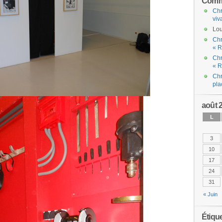
Comme
Chr
viv
Lou
Chr
« R
Chr
« R
Chr
pla
août 
L
3
10
17
24
31
« Juin
Étiqu