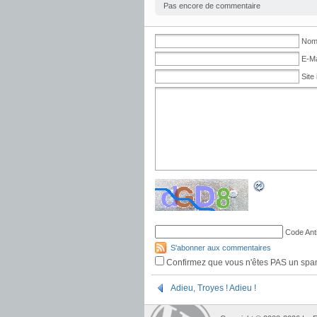
Pas encore de commentaire
Nom 
E-Ma
Site 
Code Ant
S'abonner aux commentaires
Confirmez que vous n'êtes PAS un sp
Adieu, Troyes ! Adieu !