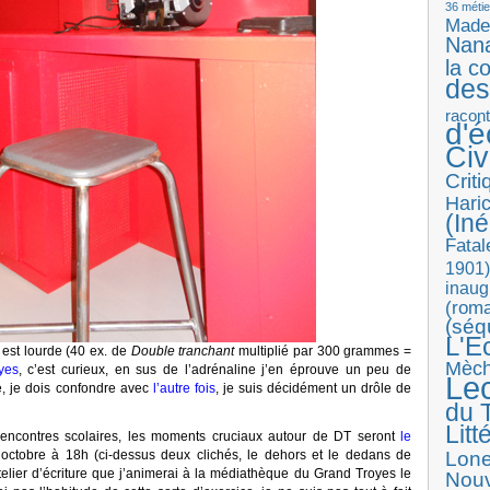
36 métie
Made
Nan
la c
des
racon
d'
Ci
Crit
Haric
(Iné
Fatal
1901)
inaug
(roma
(séq
L'E
 est lourde (40 ex. de
Double tranchant
multiplié par 300 grammes =
Mèc
yes
, c’est curieux, en sus de l’adrénaline j’en éprouve un peu de
Le
é, je dois confondre avec
l’autre fois
, je suis décidément un drôle de
du T
Litt
s rencontres scolaires, les moments cruciaux autour de DT seront
le
octobre à 18h (ci-dessus deux clichés, le dehors et le dedans de
Lon
’atelier d’écriture que j’animerai à la médiathèque du Grand Troyes le
Nouv