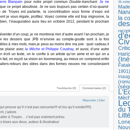
ierre Blanpain
pour notre projet commun
Double-tranchant
.
Je ne
36 métie
Made
que ce projet aboutisse. Je ne suis toujours pas certain d’où-quand-
Nan
e Troyes est partante, la concrétisation sous forme d’expo est
t je vous régale, profitez. Voyez comme elle est trop mignonne, la
la c
bien, l’inauguration aura lieu en octobre 2012, pendant le prochain
des
racon
d'
éventer d’un coup, je ne montrerai rien d’autre avant l’an prochain, je
 les dessins que JPB m’envoie au compte-goutte sont à la fois
Ci
idèles à mes mots, mais je peux au moins dire ma joie : quel cadeau il
Crit
nse plaisir avec
la Mèche
et Philippe Coudray
, et aussi, d’une autre
Haric
n écrit un texte, on le confie à un artiste qu’on aime et en qui on a
(Iné
l en fait, on reçoit sa vision en boomerang, au mieux on comprend enfin
 allers-retours des idées dans des formes neuves me consoleraient
Fatal
1901)
inaug
(roma
(séq
Trackbacks (0)
Commentaires (2)
L'E
Mèc
Le
Répondre
|
Citer
i prouve qu’il n’est pas rancunier!!! et /ou qu’il existe!!!!!!)
du T
nt. j’adore.
Litt
ar aller à Troyes… c’est pas vraiment prévu.
Lon
s bises aux deux, auteur & illustrateur
Nouv