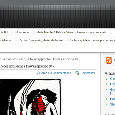
is là !
Mon credo
Marie Mazille & Fabrice Vigne : chansons cousues main
L
s éditeurs
Ecrire d’une main, allaiter de l’autre
Le livre qui déforme ma poche ces j
 que c’est vous et que Noël approche (Troyes épisode 94)
e Noël approche (Troyes épisode 94)
Articl
Allez aux commentaires
Commenter
C’e
Cha
Goo
!
Bor
Shi