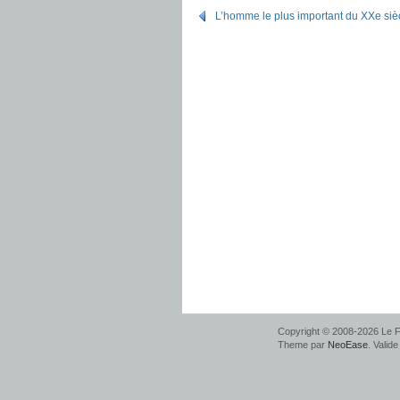
L’homme le plus important du XXe siè
Copyright © 2008-2026 Le F
Theme par
NeoEase
. Valid