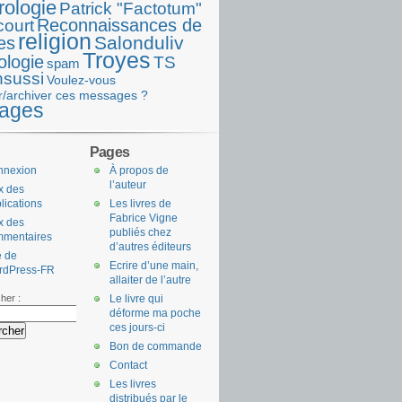
rologie
Patrick "Factotum"
Reconnaissances de
court
religion
Salonduliv
es
Troyes
ologie
TS
spam
nsussi
Voulez-vous
r/archiver ces messages ?
ages
Pages
nnexion
À propos de
l’auteur
x des
lications
Les livres de
Fabrice Vigne
x des
publiés chez
mmentaires
d’autres éditeurs
e de
Ecrire d’une main,
rdPress-FR
allaiter de l’autre
her :
Le livre qui
déforme ma poche
ces jours-ci
Bon de commande
Contact
Les livres
distribués par le