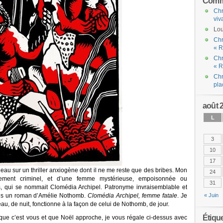
Comme
Chr
viv
Lou
Chr
« R
Chr
« R
Chr
pla
août 
L
3
10
17
ideau sur un thriller anxiogène dont il ne me reste que des bribes. Mon
24
nement criminel, et d’une femme mystérieuse, empoisonnée ou
31
 qui se nommait Clomédia Archipel. Patronyme invraisemblable et
ns un roman d’Amélie Nothomb.
Clomédia Archipel, femme fatale
. Je
« Juin
u, de nuit, fonctionne à la façon de celui de Nothomb, de jour.
Étiqu
 que c’est vous et que Noël approche, je vous régale ci-dessus avec