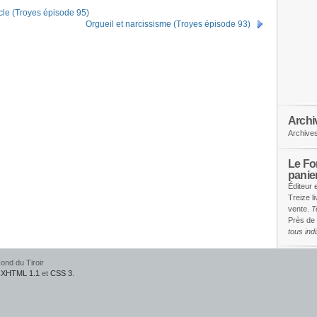
cle (Troyes épisode 95)
Orgueil et narcissisme (Troyes épisode 93)
Archi
Archive
Le Fon
panie
Éditeur 
Treize l
vente.
T
Près de 
tous in
ond du Tiroir
e
XHTML 1.1
et
CSS 3
.