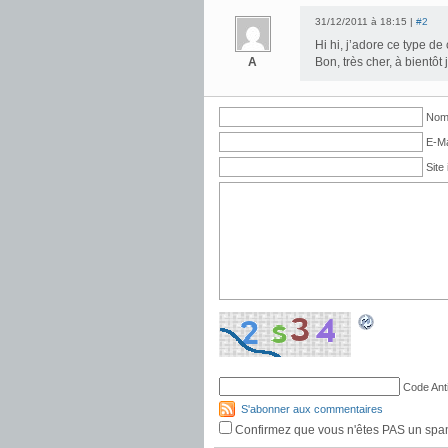
31/12/2011 à 18:15 |
#2
Hi hi, j’adore ce type de 
A
Bon, très cher, à bientôt j
Nom 
E-Ma
Site 
Code Ant
S'abonner aux commentaires
Confirmez que vous n'êtes PAS un sp