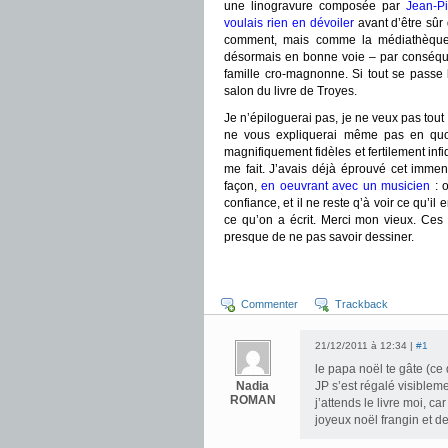
une linogravure composée par
Jean-P
voulais rien en dévoiler
avant d’être sûr 
comment, mais comme la médiathèque d
désormais en bonne voie – par conséquen
famille cro-magnonne. Si tout se passe 
salon du livre de Troyes.
Je n’épiloguerai pas, je ne veux pas tout 
ne vous expliquerai même pas en quoi
magnifiquement fidèles et fertilement inf
me fait. J’avais déjà éprouvé cet imme
façon,
en oeuvrant avec un musicien
: o
confiance, et il ne reste q’à voir ce qu’i
ce qu’on a écrit. Merci mon vieux. Ces
presque de ne pas savoir dessiner.
Commenter
Trackback
21/12/2011 à 12:34 |
#1
le papa noël te gâte (ce qu
Nadia
JP s’est régalé visibleme
ROMAN
j’attends le livre moi, c
joyeux noël frangin et de