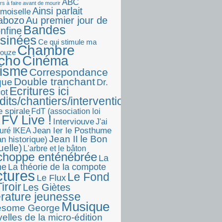
ABC
rs à faire avant de mourir
Ainsi parlait
moiselle
abozo
Au premier jour de
Bandes
onfine
sinées
Ce qui stimule ma
Chambre
touze
écho
Cinéma
visme
Correspondance
Double tranchant
ique
Dr.
Ecritures ici
ot
dits/chantiers/interventions)
e spirale
FdT (association loi
FV Live !
Interviouve
J'ai
Jean Ier le Posthume
uré IKEA
Jean II le Bon
n historique)
uelle)
L'arbre et le bâton
choppe enténébrée
La
he
La théorie de la compote
ctures
Le Fond
Le Flux
iroir
Les Giètes
érature jeunesse
Musique
esome George
elles de la micro-édition