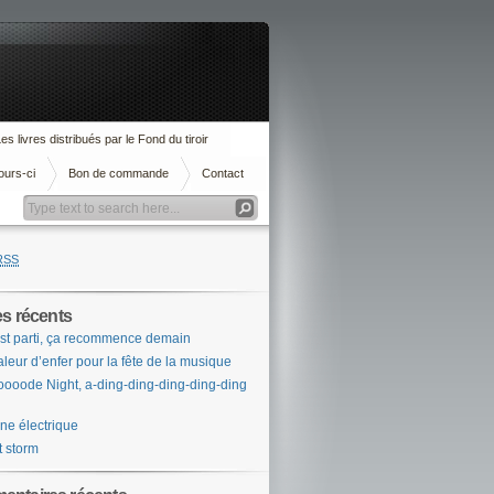
es livres distribués par le Fond du tiroir
ours-ci
Bon de commande
Contact
RSS
es récents
st parti, ça recommence demain
leur d’enfer pour la fête de la musique
ooode Night, a-ding-ding-ding-ding-ding
ne électrique
t storm