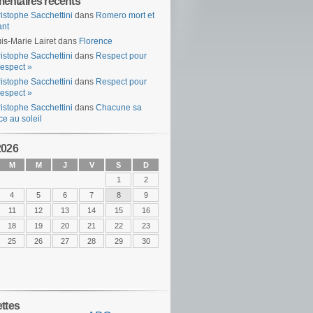
ntaires récents
istophe Sacchettini
dans
Romero mort et
ant
is-Marie Lairet
dans
Florence
istophe Sacchettini
dans
Respect pour
espect »
istophe Sacchettini
dans
Respect pour
espect »
istophe Sacchettini
dans
Chacune sa
ce au soleil
2026
M
M
J
V
S
D
1
2
4
5
6
7
8
9
11
12
13
14
15
16
18
19
20
21
22
23
25
26
27
28
29
30
ettes