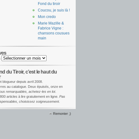
Fond du tiroir
Coucou, je suis là !
Mon credo
Marie Mazille &
Fabrice Vigne :
chansons cousues
main
ves
s
d du Tiroir, c’est le haut du
r
et blogueur depuis avril 2008.
ivres au catalogue. Deux épuisés, onze en
ous remarquables, achetez-les en lot
.
800 articles à lire gratuitement en ligne.
Pas
dispensables, choisissez soigneusement
.
Remonter ;)