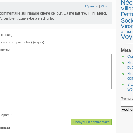
Néc
Répondre
|
Citer
Ville
Dett
commentaire sur l’image offerte ce jour. Ca me fait rire. Hi hi. Merci.
’crois bien. Egaye-toi bien d’ici là.
Soci
Viro
efface
Voy
(requis)
il (ne sera pas publié) (requis)
Méta
internet
Co
Flu
pub
Flu
co
Sit
Wo
Recherc
i-spam
*
ammeur