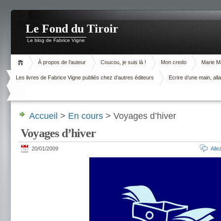
Le Fond du Tiroir
Le blog de Fabrice Vigne
À propos de l’auteur
Coucou, je suis là !
Mon credo
Marie M
Les livres de Fabrice Vigne publiés chez d’autres éditeurs
Ecrire d’une main, alla
Accueil
>
En cours
> Voyages d’hiver
Voyages d’hiver
20/01/2009
All