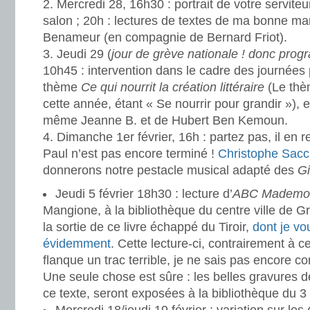
Mercredi 28, 16h30 : portrait de votre servite
salon ; 20h : lectures de textes de ma bonne m
Benameur (en compagnie de Bernard Friot).
Jeudi 29 (
jour de grève nationale ! donc pro
10h45 : intervention dans le cadre des journées 
thème
Ce qui nourrit la création littéraire
(Le thè
cette année, étant « Se nourrir pour grandir »),
même Jeanne B. et de Hubert Ben Kemoun.
Dimanche 1er février, 16h : partez pas, il en r
Paul n’est pas encore terminé !
Christophe Sacch
donnerons notre pestacle musical adapté des
Gi
Jeudi 5 février 18h30 : lecture d’
ABC Mademoi
Mangione, à la bibliothèque du centre ville de G
la sortie de ce livre échappé du Tiroir,
dont je vo
évidemment
. Cette lecture-ci, contrairement à 
flanque un trac terrible, je ne sais pas encore 
Une seule chose est sûre : les belles gravures de
ce texte, seront exposées à la bibliothèque du 3