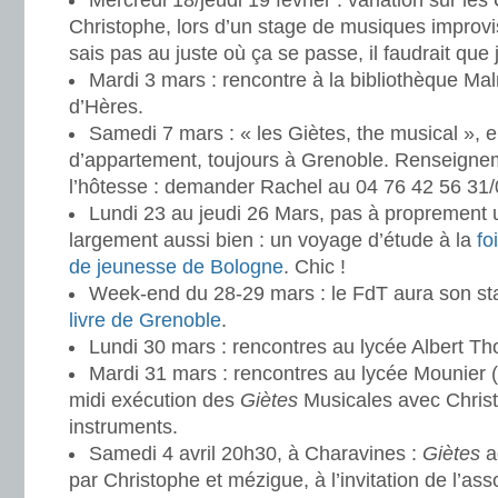
Mercredi 18/jeudi 19 février : variation sur les
Christophe, lors d’un stage de musiques improv
sais pas au juste où ça se passe, il faudrait qu
Mardi 3 mars : rencontre à la bibliothèque Mal
d’Hères.
Samedi 7 mars : « les Giètes, the musical », 
d’appartement, toujours à Grenoble. Renseigne
l’hôtesse : demander Rachel au 04 76 42 56 31/
Lundi 23 au jeudi 26 Mars, pas à proprement 
largement aussi bien : un voyage d’étude à la
fo
de jeunesse de Bologne
. Chic !
Week-end du 28-29 mars : le FdT aura son st
livre de Grenoble
.
Lundi 30 mars : rencontres au lycée Albert T
Mardi 31 mars : rencontres au lycée Mounier (
midi exécution des
Giètes
Musicales avec Chris
instruments.
Samedi 4 avril 20h30, à Charavines :
Giètes
a
par Christophe et mézigue, à l’invitation de l’ass