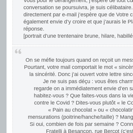
Vous pour le dérangement, j’espère de tout c
conversation se poursuivra, je suis célibatair
directement par e-mail j’espère que de Votre 
également envie d’y croire et que j’aurais le Pl
réponse.
[portrait d’une trentenaire brune, hilare, habillé
On se méfie toujours quand on reçoit un me
Pourtant, votre mail comportait le mot « sincè
la sincérité. Donc j’ai ouvert votre lettre si
Je ne suis pas déçu : vous êtes char
regarde on a immédiatement envie d’en sa
habitez-vous ? Que faites-vous dans la v
contre le Covid ? Dites-vous plutôt « le C
« Pain au chocolat » ou « chocolati
mensurations (poitrine/hanche/taille) ? Man
Si oui, combien de fois par semaine ? Conn
Fratelli à Besançon, rue Berçot (c’es