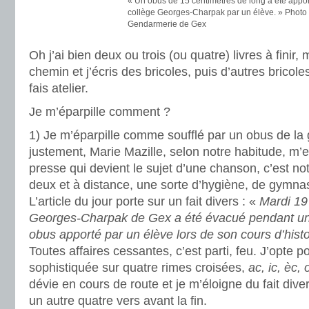
« Un obus de 15 centimètres de long a été appo
collège Georges-Charpak par un élève. » Photo
Gendarmerie de Gex
Oh j’ai bien deux ou trois (ou quatre) livres à finir,
chemin et j’écris des bricoles, puis d’autres bricoles
fais atelier.
Je m’éparpille comment ?
1) Je m’éparpille comme soufflé par un obus de la 
justement, Marie Mazille, selon notre habitude, m
presse qui devient le sujet d’une chanson, c’est notr
deux et à distance, une sorte d’hygiène, de gymna
L’article du jour porte sur un fait divers : «
Mardi 19 
Georges-Charpak de Gex a été évacué pendant un
obus apporté par un élève lors de son cours d’hist
Toutes affaires cessantes, c’est parti, feu. J’opte p
sophistiquée sur quatre rimes croisées,
ac, ic, èc, 
dévie en cours de route et je m’éloigne du fait dive
un autre quatre vers avant la fin.