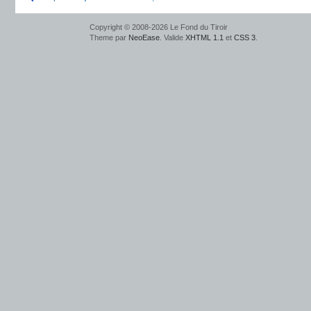
Copyright © 2008-2026 Le Fond du Tiroir
Theme par
NeoEase
. Valide
XHTML 1.1
et
CSS 3
.