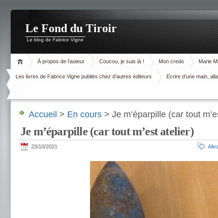
Le Fond du Tiroir
Le blog de Fabrice Vigne
À propos de l’auteur
Coucou, je suis là !
Mon credo
Marie M
Les livres de Fabrice Vigne publiés chez d’autres éditeurs
Ecrire d’une main, alla
Accueil
>
En cours
> Je m’éparpille (car tout m’es
Je m’éparpille (car tout m’est atelier)
23/10/2021
All