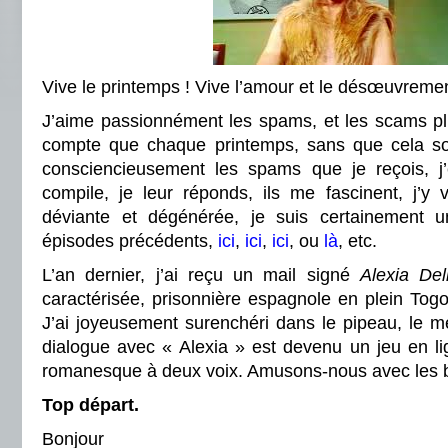
Vive le printemps ! Vive l’amour et le désœuvremen
J’aime passionnément les spams, et les scams p
compte que chaque printemps, sans que cela soit
consciencieusement les spams que je reçois, j’e
compile, je leur réponds, ils me fascinent, j’y v
déviante et dégénérée, je suis certainement u
épisodes précédents,
ici
,
ici
,
ici
, ou
là
, etc.
L’an dernier, j’ai reçu un mail signé
Alexia De
caractérisée, prisonnière espagnole en plein Togo
J’ai joyeusement surenchéri dans le pipeau, le m
dialogue avec « Alexia » est devenu un jeu en lign
romanesque à deux voix. Amusons-nous avec les b
Top départ.
Bonjour