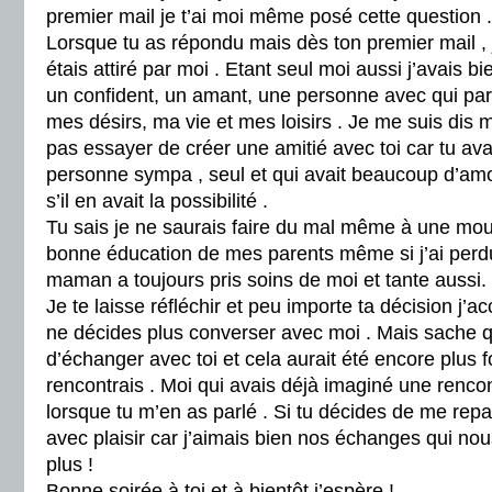
premier mail je t’ai moi même posé cette question .
Lorsque tu as répondu mais dès ton premier mail , j
étais attiré par moi . Etant seul moi aussi j’avais b
un confident, un amant, une personne avec qui par
mes désirs, ma vie et mes loisirs . Je me suis dis 
pas essayer de créer une amitié avec toi car tu avai
personne sympa , seul et qui avait beaucoup d’amo
s’il en avait la possibilité .
Tu sais je ne saurais faire du mal même à une mouc
bonne éducation de mes parents même si j’ai perdu
maman a toujours pris soins de moi et tante aussi.
Je te laisse réfléchir et peu importe ta décision j’ac
ne décides plus converser avec moi . Mais sache qu
d’échanger avec toi et cela aurait été encore plus 
rencontrais . Moi qui avais déjà imaginé une rencon
lorsque tu m’en as parlé . Si tu décides de me repa
avec plaisir car j’aimais bien nos échanges qui no
plus !
Bonne soirée à toi et à bientôt j’espère !