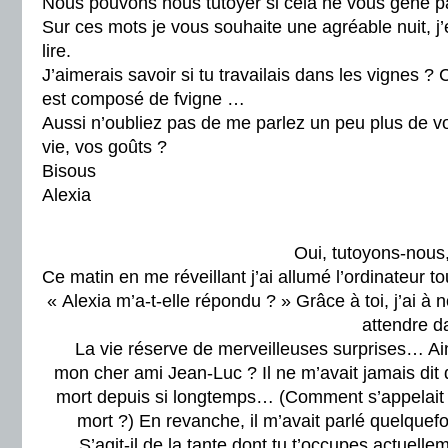
Nous pouvons nous tutoyer si cela ne vous gêne pa
Sur ces mots je vous souhaite une agréable nuit, j’
lire.
J’aimerais savoir si tu travailais dans les vignes ?
est composé de fvigne …
Aussi n’oubliez pas de me parlez un peu plus de vo
vie, vos goûts ?
Bisous
Alexia
Oui, tutoyons-nous, 
Ce matin en me réveillant j’ai allumé l’ordinateur 
« Alexia m’a-t-elle répondu ? » Grâce à toi, j’ai 
attendre da
La vie réserve de merveilleuses surprises… Ains
mon cher ami Jean-Luc ? Il ne m’avait jamais dit q
mort depuis si longtemps… (Comment s’appelait to
mort ?) En revanche, il m’avait parlé quelque
S’agit-il de la tante dont tu t’occupes actue