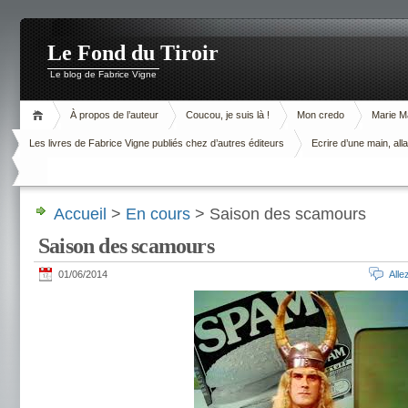
Le Fond du Tiroir
Le blog de Fabrice Vigne
À propos de l’auteur
Coucou, je suis là !
Mon credo
Marie M
Les livres de Fabrice Vigne publiés chez d’autres éditeurs
Ecrire d’une main, alla
Accueil
>
En cours
> Saison des scamours
Saison des scamours
01/06/2014
All