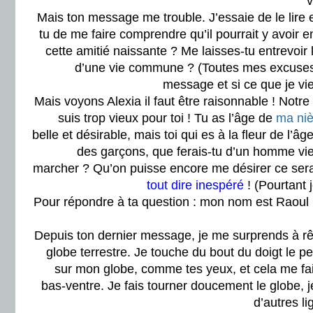
v
Mais ton message me trouble. J’essaie de le lire e
tu de me faire comprendre qu’il pourrait y avoir
cette amitié naissante ? Me laisses-tu entrevoir 
d’une vie commune ? (Toutes mes excuses si
message et si ce que je vien
Mais voyons Alexia il faut être raisonnable ! Notre
suis trop vieux pour toi ! Tu as l’âge de
ma niè
belle et désirable, mais toi qui es à la fleur de l’â
des garçons, que ferais-tu d’un homme viei
marcher ? Qu’on puisse encore me désirer ce serai
tout dire inespéré
! (Pourtant j
Pour répondre à ta question : mon nom est Raoul 
Depuis ton dernier message, je me surprends à r
globe terrestre. Je touche du bout du doigt le peti
sur mon globe, comme tes yeux, et cela me fait
bas-ventre. Je fais tourner doucement le globe, je
d’autres l