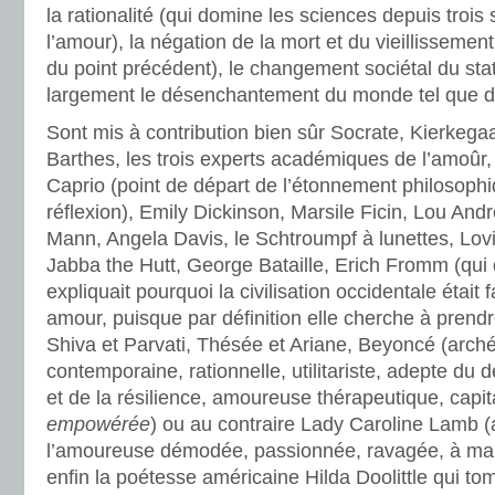
la rationalité (qui domine les sciences depuis trois 
l’amour), la négation de la mort et du vieillissemen
du point précédent), le changement sociétal du stat
largement le désenchantement du monde tel que 
Sont mis à contribution bien sûr Socrate, Kierkega
Barthes, les trois experts académiques de l’amoûr
Caprio (point de départ de l’étonnement philosophi
réflexion), Emily Dickinson, Marsile Ficin, Lou A
Mann, Angela Davis, le Schtroumpf à lunettes, Lovie
Jabba the Hutt, George Bataille, Erich Fromm (qui
expliquait pourquoi la civilisation occidentale était
amour, puisque par définition elle cherche à prendr
Shiva et Parvati, Thésée et Ariane, Beyoncé (arch
contemporaine, rationnelle, utilitariste, adepte d
et de la résilience, amoureuse thérapeutique, capita
empowérée
) ou au contraire Lady Caroline Lamb 
l’amoureuse démodée, passionnée, ravagée, à mau
enfin la poétesse américaine Hilda Doolittle qui 