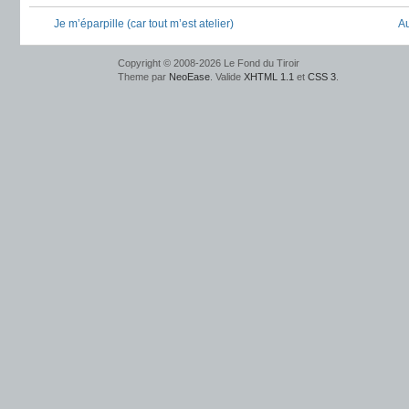
Je m’éparpille (car tout m’est atelier)
Au
Copyright © 2008-2026 Le Fond du Tiroir
Theme par
NeoEase
. Valide
XHTML 1.1
et
CSS 3
.