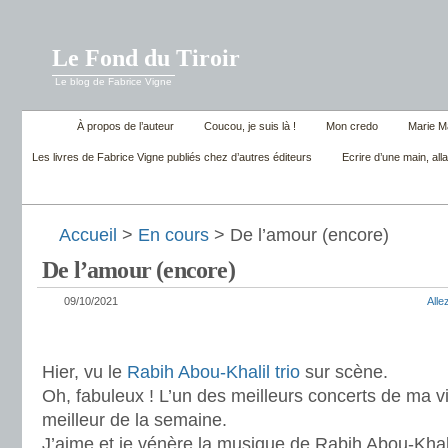
Le Fond du Tiroir
Le blog de Fabrice Vigne
À propos de l’auteur
Coucou, je suis là !
Mon credo
Marie M
Les livres de Fabrice Vigne publiés chez d’autres éditeurs
Ecrire d’une main, alla
Accueil
>
En cours
> De l’amour (encore)
De l’amour (encore)
09/10/2021
All
Hier, vu le
Rabih Abou-Khalil trio
sur scène.
Oh, fabuleux ! L’un des meilleurs concerts de ma v
meilleur de la semaine.
J’aime et je vénère la musique de Rabih Abou-Khal