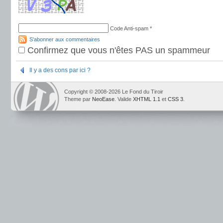
Code Anti-spam
*
S'abonner aux commentaires
Confirmez que vous n'êtes PAS un spammeur
Il y a des cons par ici ?
Copyright © 2008-2026 Le Fond du Tiroir
Theme par
NeoEase
. Valide
XHTML 1.1
et
CSS 3
.