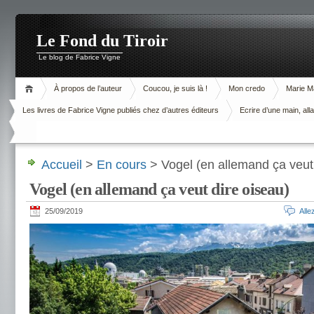
Le Fond du Tiroir
Le blog de Fabrice Vigne
À propos de l’auteur
Coucou, je suis là !
Mon credo
Marie M
Les livres de Fabrice Vigne publiés chez d’autres éditeurs
Ecrire d’une main, alla
Accueil
>
En cours
> Vogel (en allemand ça veut 
Vogel (en allemand ça veut dire oiseau)
25/09/2019
All