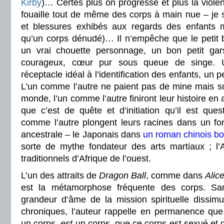
Kirby
)… Certes plus on progresse et plus la violen
fouaille tout de même des corps à main nue – je s
et blessures exhibés aux regards des enfants
qu’un corps dénudé)… Il n’empêche que le peti
un vrai chouette personnage, un bon petit gars
courageux, cœur pur sous queue de singe. U
réceptacle idéal à l’identification des enfants, un pe
L’un comme l’autre ne paient pas de mine mais son
monde, l’un comme l’autre finiront leur histoire en
que c’est de quête et d’initiation qu’il est quest
comme l’autre plongent leurs racines dans un 
ancestrale – le Japonais dans
un roman chinois bo
sorte de mythe fondateur des arts martiaux ; l’A
traditionnels d’Afrique de l’ouest.
L’un des attraits de
Dragon Ball
, comme dans
Alic
est la métamorphose fréquente des corps. Sa
grandeur d’âme de la mission spirituelle dissim
chroniques, l’auteur rappelle en permanence qu
un corps,
est
un corps, que ce corps est sexué et q