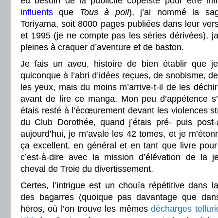
eu besoin de la publicité copéïste pour être inf
influents
que
Tous à poil
), j’ai nommé la s
Toriyama, soit 8000 pages publiées dans leur vers
et 1995 (je ne compte pas les séries dérivées), 
pleines à craquer d’aventure et de baston.
Je fais un aveu, histoire de bien établir que 
quiconque à l’abri d’idées reçues, de snobisme, d
les yeux, mais du moins m’arrive-t-il de les déchire
avant de lire ce manga. Mon peu d’appétence s’
étais resté à l’écœurement devant les violences st
du Club Dorothée, quand j’étais pré- puis post
aujourd’hui, je m’avale les 42 tomes, et je m’éto
ça excellent, en général et en tant que livre pour
c’est-à-dire avec la mission d’élévation de la 
cheval de Troie du divertissement.
Certes, l’intrigue est un chouïa répétitive dans
des bagarres (quoique pas davantage que da
héros, où l’on trouve les mêmes
décharges telluri