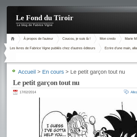
Le Fond du Tiroir
Le blog de Fabrice Vigne
À propos de l’auteur
Coucou, je suis là !
Mon credo
Marie M
Les livres de Fabrice Vigne publiés chez d’autres éditeurs
Ecrire d’une main, alla
Accueil
>
En cours
> Le petit garçon tout nu
Le petit garçon tout nu
17/02/2014
All