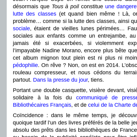
désormais que
Tous à poil
constitue
une dangere
lutte des classes
(et quand bien même ! Là, o
problème… comme si la lutte des classes, ainsi q
sociale
, étaient de vieilles lunes périmées… Faudr
sociales aux enfants comme un entrejambe, au
jamais été si exacerbées, si violemment exp
l’impayable Nadine Morano, encore plus bête qu
cet album mignon tout plein est ni plus ni moin
pédophilie
. On rêve ? Non, on est en 2014. L’obs
rouleau compresseur, et nous cédons du terrain
partout.
Dans la presse du jour
, tiens.
Portant une double casquette, visière devant, visiè
solidaire à la fois du
communiqué de presse
Bibliothécaires Français
, et de
celui de la Charte 
Coïncidence : dans le même temps, je découvr
quoique tardif l’un des livres préférés de la belle 
absolu des prêts dans les bibliothèques de France