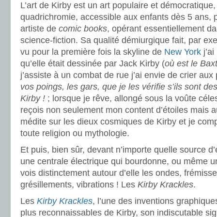
L’art de Kirby est un art populaire et démocratique,
quadrichromie, accessible aux enfants dès 5 ans, 
artiste de
comic books
, opérant essentiellement dan
science-fiction. Sa qualité démiurgique fait, par ex
vu pour la première fois la skyline de
New York
j’a
qu’elle était dessinée par Jack Kirby (
où est le Bax
j’assiste à un combat de rue j’ai envie de crier aux
vos poings, les gars, que je les vérifie s’ils sont
Kirby !
; lorsque je rêve, allongé sous la voûte céles
reçois non seulement mon content d’étoiles mais aus
médite sur les dieux cosmiques de Kirby et je com
toute religion ou mythologie.
Et puis, bien sûr, devant n’importe quelle source 
une centrale électrique qui bourdonne, ou même un
vois distinctement autour d’elle les ondes, frémiss
grésillements, vibrations ! Les
Kirby Krackles
.
Les
Kirby Krackles
, l’une des inventions graphiques
plus reconnaissables de Kirby, son indiscutable sig