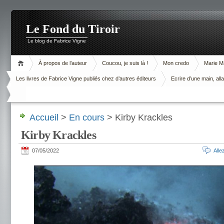
Le Fond du Tiroir
Le blog de Fabrice Vigne
À propos de l’auteur
Coucou, je suis là !
Mon credo
Marie M
Les livres de Fabrice Vigne publiés chez d’autres éditeurs
Ecrire d’une main, alla
Accueil
>
En cours
> Kirby Krackles
Kirby Krackles
07/05/2022
All