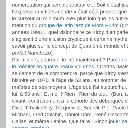
numérotation qui semble arbitraire… Soit c’était ju
l’expression « tiers-monde » était déjà prise et que
le curseur au minimum 25% plus loin que les autres 
mention du
groupe de latin jazz de Flora Purim
(gr
années 1990… quel visionnaire ce Kirby d’en parler 
s’agissait d’une allusion cryptique à certains myth
savoir plus sur le concept de Quatrième monde che
parlait Nanabozo
).
Par ailleurs, pourquoi le lire maintenant ?
Parce qu
le rééditer en quatre beaux volumes
? Certes. Mais
seulement de le comprendre, parce que Kirby s’est
histoire en 1970, à l’âge de 53 ans, au sommet de s
maîtrise de ses moyens. L’âge que j’ai aujourd’hui. B
lui, à 53 ans ! Et moi ? Rien ! Rien du tout ! (Bon, 
vivant, contrairement à la cohorte des débarqués de
Dick, Tchaikovsky, Tocqueville, Bourvil, Pier Paolo
Michael, Fred Chichin, Daniel Darc, René Descarte
Callas, et même Lénine. Que faire ! Sinon
jouer ce