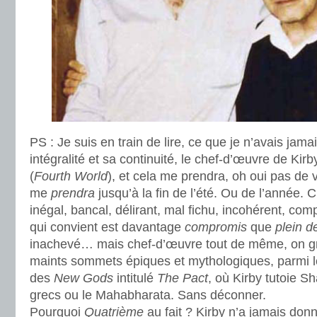
PS : Je suis en train de lire, ce que je n’avais jama
intégralité et sa continuité, le chef-d’œuvre de Kirb
(
Fourth World
), et cela me prendra, oh oui pas de 
me
prendra
jusqu’à la fin de l’été. Ou de l’année. 
inégal, bancal, délirant, mal fichu, incohérent, compr
qui convient est davantage
compromis
que
plein 
inachevé… mais chef-d’œuvre tout de même, on grav
maints sommets épiques et mythologiques, parmi le
des
New Gods
intitulé
The Pact
, où Kirby tutoie S
grecs ou le Mahabharata. Sans déconner.
Pourquoi
Quatrième
au fait ? Kirby n’a jamais donn