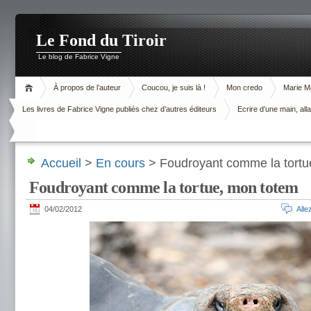
Le Fond du Tiroir
Le blog de Fabrice Vigne
À propos de l’auteur
Coucou, je suis là !
Mon credo
Marie M
Les livres de Fabrice Vigne publiés chez d’autres éditeurs
Ecrire d’une main, alla
Accueil
>
En cours
> Foudroyant comme la tortu
Foudroyant comme la tortue, mon totem
04/02/2012
All