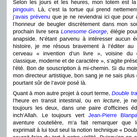
Selon les jours et les heures, mon totem est la 
pingouin
. Là, c’est la tortue qui prend nettemen
j’avais prévenu
que je ne reviendrai ici que pour a
l’honneur de beugler discrètement dans mon so
prochain livre sera
Lonesome George
, élégie pou
anapside. N’étant parvenu à intéresser aucun éd
histoire, je me résous bravement à l’éditer au
cerveau « invention d’un livre », voisine du 
classique, moderne et de caractère », s’agite prés
l’été. Bon de souscription à mi-chemin. Si du moi
mon directeur artistique, bon sang je ne sais plus ce
pourtant sûr de l’avoir posé là.
Quant à mon autre projet à court terme,
Double tr
l’heure en transit intestinal, ou en
lecture
, je n
toujours les deux, dans une paire d’officines édi
inch’Allah. Le toujours vert
Jean-Pierre Blanpa
aventure coutelière, m’a fait remarquer que 
exprimait à lui tout seul la notion technique « Doub