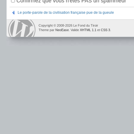
Confirmez que vous n'êtes PAS un spammeur
Le porte-parole de la civilisation française pue de la gueule
Copyright © 2008-2026 Le Fond du Tiroir
Theme par
NeoEase
. Valide
XHTML 1.1
et
CSS 3
.