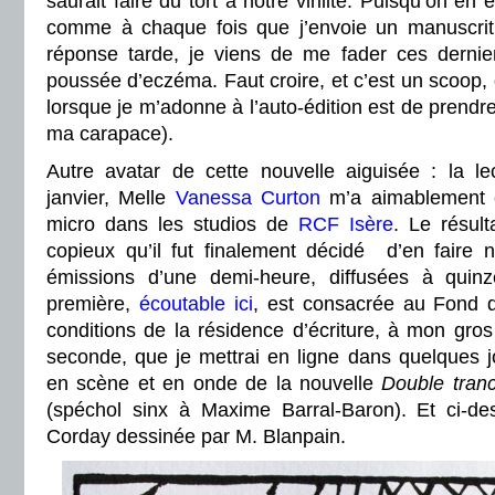
saurait faire du tort à notre virilité. Puisqu’on en
comme à chaque fois que j’envoie un manuscrit 
réponse tarde, je viens de me fader ces derniers
poussée d’eczéma. Faut croire, et c’est un scoop, 
lorsque je m’adonne à l’auto-édition est de prendr
ma carapace).
Autre avatar de cette nouvelle aiguisée : la le
janvier, Melle
Vanessa Curton
m’a aimablement 
micro dans les studios de
RCF Isère
. Le résult
copieux qu’il fut finalement décidé d’en faire
émissions d’une demi-heure, diffusées à quinze
première,
écoutable ici
,
est consacrée au Fond d
conditions de la résidence d’écriture, à mon gro
seconde, que je mettrai en ligne dans quelques j
en scène et en onde de la nouvelle
Double tran
(spéchol sinx à Maxime Barral-Baron). Et ci-de
Corday dessinée par M. Blanpain.