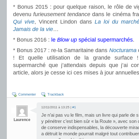
* Bonus 2015 : pour quelque raison, le rôle de v
devenu
furieusement tendance
dans le cinéma fr
Qui vive
, Vincent Lindon dans
La loi du march
Jamais de la vie
…
* Bonus 2016 :
le
Blow up
spécial supermarchés
.
* Bonus 2017 : re-la Samaritaine dans
Nocturama
! Et quelle utilisation de la grande surface 
supermarché que j’attendais depuis que j’ai c
article, alors je cesse ici ces mises à jour annuelles
Commenter
Trackback
12/11/2011 à 13:25 |
#1
Je n’ai pas vu le film, mais un livre qui parle d
Laurence
y pénétrer c’est bien sûr « la Route », avec son 
de conserve indispensables, la découverte mir
a détruit le monde pourrait malgré tout contribue