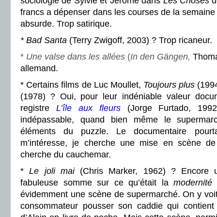
sociologie de Sylvie et Jérome dans
Les Choses
d
francs a dépenser dans les courses de la semaine 
absurde. Trop satirique.
* Bad Santa
(Terry Zwigoff, 2003) ? Trop ricaneur.
*
Une valse dans les allées
(
In den Gängen,
Thoma
allemand.
* Certains films de Luc Moullet,
Toujours plus
(199
(1978) ? Oui, pour leur indéniable valeur docu
registre
L’île aux fleurs
(Jorge Furtado, 1992)
indépassable, quand bien même le supermar
éléments du puzzle. Le documentaire pourt
m’intéresse, je cherche une mise en scène de
cherche du cauchemar.
*
Le joli mai
(Chris Marker, 1962) ? Encore u
fabuleuse somme sur ce qu’était la
modernité
a
évidemment une scène de supermarché. On y voit,
consommateur pousser son caddie qui contien