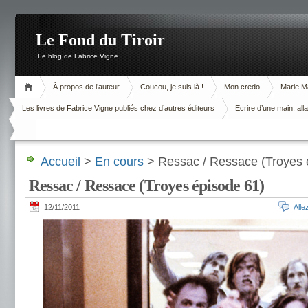
Le Fond du Tiroir
Le blog de Fabrice Vigne
À propos de l’auteur
Coucou, je suis là !
Mon credo
Marie M
Les livres de Fabrice Vigne publiés chez d’autres éditeurs
Ecrire d’une main, alla
Accueil
>
En cours
> Ressac / Ressace (Troyes 
Ressac / Ressace (Troyes épisode 61)
12/11/2011
All