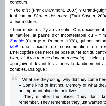
concours.
* The mist
(Frank Daramont, 2007) ? Grand-guigno
tout comme
l’Armée des morts
(Zack Snyder, 2004)
à leur modèle.
* Leur modèle… J’y arrive enfin. Oui, décidément,
la matière, la palme d’or incontestable du « fi
Zombie
(George A. Romero, 1978), qui par méton
Mall
une société de consommation en résu
L’hélicoptère des héros se pose sur le toit du cent
bien, ici, il y a tout ce dont on a besoin
)… Hélas, pa
aperçoivent devant les vitrines le dandinement 
zombies. Dialogue :
– What are they doing, why did they come her
– Some kind of instinct. Memory of what the
an important place in their lives.
– They’re after the place. They don’t 
remember. They remember they just wanted to