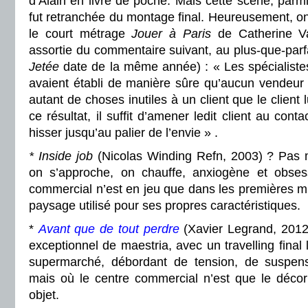
d’Alain en livre de poche. Mais cette scène, par
fut retranchée du montage final. Heureusement, on
le court métrage
Jouer à Paris
de Catherine Va
assortie du commentaire suivant, au plus-que-parfai
Jetée
date de la même année) : « Les spécialist
avaient établi de manière sûre qu’aucun vendeur 
autant de choses inutiles à un client que le client
ce résultat, il suffit d’amener ledit client au cont
hisser jusqu’au palier de l’envie » .
* Inside job
(Nicolas Winding Refn, 2003) ? Pas 
on s’approche, on chauffe, anxiogène et obsess
commercial n’est en jeu que dans les premières mi
paysage utilisé pour ses propres caractéristiques.
*
Avant que de tout perdre
(Xavier Legrand, 2012
exceptionnel de maestria, avec un travelling final
supermarché, débordant de tension, de suspense
mais où le centre commercial n’est que le décor
objet.