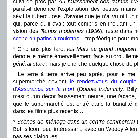
suivi de près par
Au ravissement des dames
d’A
paraît-il dénonce l’exploitation des petites mai
sévit la tuberculose. J’avoue que je n’ai vu ni l’un
qui, parce qu’il avait tout compris en incluant 
vision des
Temps modernes
(1936), reste dans 
scène en patins à roulettes
– trop féérique pour mo
* Cinq ans plus tard,
les Marx au grand magasin
dénote le même émerveillement face au grouilleme
général store
, mais je cherche quelque chose de plu
* Le terre à terre arrive peu après, pour le meill
supermarché devient
le rendez-vous du couple
d’
Assurance sur la mort
(
Double
Indemnity
, Bill
n’est qu’un décor faussement neutre, une façade, 
que le supermarché est entré dans la banalité 
dans les films plus récents…
* Scènes de ménage dans un centre commercial
(
Bof, sitcom peu intéressant, avec un Woody Allen q
pas ses dialogues.