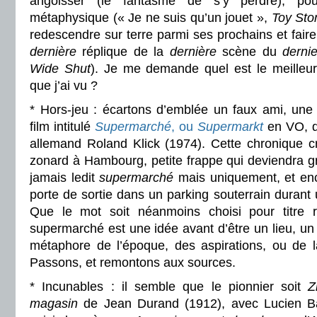
angoisser (le fantasme de s’y perdre), po
métaphysique (« Je ne suis qu’un jouet »,
Toy Sto
redescendre sur terre parmi ses prochains et faire 
dernière
réplique de la
dernière
scène du
dernie
Wide Shut
). Je me demande quel est le meilleur
que j’ai vu ?
* Hors-jeu : écartons d’emblée un faux ami, une
film intitulé
Supermarché
, ou
Supermarkt
en VO, d
allemand Roland Klick (1974). Cette chronique c
zonard à Hambourg, petite frappe qui deviendra g
jamais ledit
supermarché
mais uniquement, et enc
porte de sortie dans un parking souterrain duran
Que le mot soit néanmoins choisi pour titre r
supermarché est une idée avant d’être un lieu, un
métaphore de l’époque, des aspirations, ou de la
Passons, et remontons aux sources.
* Incunables : il semble que le pionnier soit
Z
magasin
de Jean Durand (1912), avec Lucien Batai