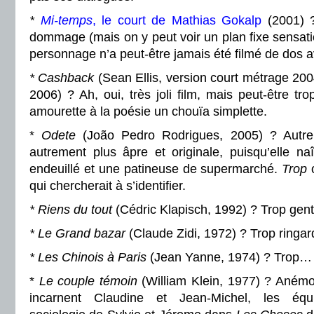
*
Mi-temps
, le court de Mathias Gokalp
(2001) ?
dommage (mais on y peut voir un plan fixe sensat
personnage n’a peut-être jamais été filmé de dos a
* Cashback
(Sean Ellis, version court métrage 200
2006) ? Ah, oui, très joli film, mais peut-être tro
amourette à la poésie un chouïa simplette.
*
Odete
(João Pedro Rodrigues, 2005) ? Autre 
autrement plus âpre et originale, puisqu’elle n
endeuillé et une patineuse de supermarché.
Trop
o
qui chercherait à s’identifier.
* Riens du tout
(Cédric Klapisch, 1992) ? Trop genti
* Le Grand bazar
(Claude Zidi, 1972) ? Trop ringar
* Les Chinois à Paris
(Jean Yanne, 1974) ? Trop…
*
Le couple témoin
(William Klein, 1977) ? Anémo
incarnent Claudine et Jean-Michel, les équi