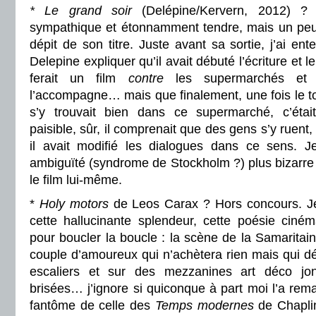
* Le grand soir
(Delépine/Kervern, 2012) ?
sympathique et étonnamment tendre, mais un peu 
dépit de son titre. Juste avant sa sortie, j’ai en
Delepine expliquer qu’il avait débuté l’écriture et 
ferait un film
contre
les supermarchés et 
l’accompagne… mais que finalement, une fois le tou
s’y trouvait bien dans ce supermarché, c’était 
paisible, sûr, il comprenait que des gens s’y ruent, 
il avait modifié les dialogues dans ce sens. J
ambiguïté (syndrome de Stockholm ?) plus bizarre 
le film lui-même.
*
Holy motors
de Leos Carax ? Hors concours. Je 
cette hallucinante splendeur, cette poésie ciné
pour boucler la boucle : la scène de la Samaritai
couple d’amoureux qui n’achètera rien mais qui 
escaliers et sur des mezzanines art déco j
brisées… j’ignore si quiconque à part moi l’a rema
fantôme de celle des
Temps modernes
de Chaplin