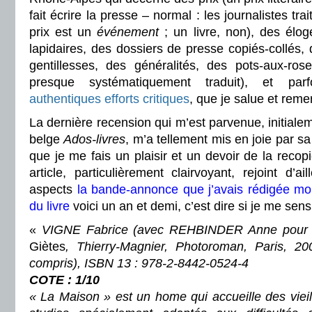
fait écrire la presse – normal : les journalistes tra
prix est un
événement
; un livre, non), des élo
lapidaires, des dossiers de presse copiés-collés,
gentillesses, des généralités, des pots-aux-rose
presque systématiquement traduit), et p
authentiques efforts critiques
, que je salue et remer
La dernière recension qui m’est parvenue, initiale
belge
Ados-livres
, m’a tellement mis en joie par s
que je me fais un plaisir et un devoir de la recopi
article, particulièrement clairvoyant, rejoint d’
aspects
la bande-annonce que j’avais rédigée mo
du livre
voici un an et demi, c’est dire si je me sens 
«
VIGNE Fabrice (avec REHBINDER Anne pour l
Giètes
, Thierry-Magnier, Photoroman, Paris, 20
compris), ISBN 13 : 978-2-8442-0524-4
COTE : 1/10
« La Maison » est un home qui accueille des viei