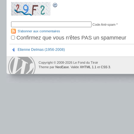
Code Anti-spam
*
S'abonner aux commentaires
Confirmez que vous n'êtes PAS un spammeur
Etienne Delmas (1956-2008)
Copyright © 2008-2026 Le Fond du Tiroir
Theme par
NeoEase
. Valide
XHTML 1.1
et
CSS 3
.