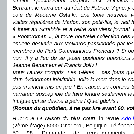
studios spécialement adaptés aux difficultés
Bertram, le narrateur du récit de Fabrice Vigne, y
côté de Madame Ostatki, une toute nouvelle v
visites régulières de Marlon, son petit-fils, le vi
à jouer au Scrabble et à relire son vieux journal,
« Photoroman », la toute nouvelle collection des E
est-elle destinée aux vieillards passionnés par le
membres du Parti Communistes Français ? Si oui, 
non, il y a lieu de se poser quelques questions s
Jeanne Benameur et Francis Jolly !
Vous l’aurez compris,
Les Giètes – ces jours que
d’un événement inévitable, telle la mort dans le c
pas vraiment mis en joie ! En cause, un contenu to
narrateur susceptible de faire fondre seulement les
intrigue qui se devine à peine ! Quel gâchis !
(Roman du quotidien, à ne pas lire avant 60, vo
Rubrique
La raison du plus court
, in revue
Ado-l
(2ème étage) 6000 Charleroi, Belgique. Téléphone
59 98. Demande de renseignements e