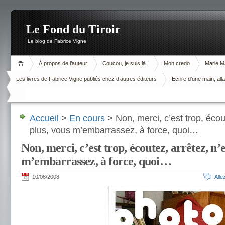
Le Fond du Tiroir
Le blog de Fabrice Vigne
À propos de l’auteur
Coucou, je suis là !
Mon credo
Marie M
Les livres de Fabrice Vigne publiés chez d’autres éditeurs
Ecrire d’une main, alla
Accueil
>
En cours
> Non, merci, c’est trop, écou
plus, vous m’embarrassez, à force, quoi…
Non, merci, c’est trop, écoutez, arrêtez, n’e
m’embarrassez, à force, quoi…
10/08/2008
All