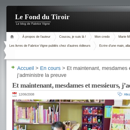
Le Fond du Tiroir
Le blog de Fabrice Vigne
À propos de l’auteur
Coucou, je suis là !
Mon credo
Marie M
Les livres de Fabrice Vigne publiés chez d’autres éditeurs
Ecrire d’une main, alla
Accueil
>
En cours
> Et maintenant, mesdames e
j’administre la preuve
Et maintenant, mesdames et messieurs, j’a
12/06/2008
All