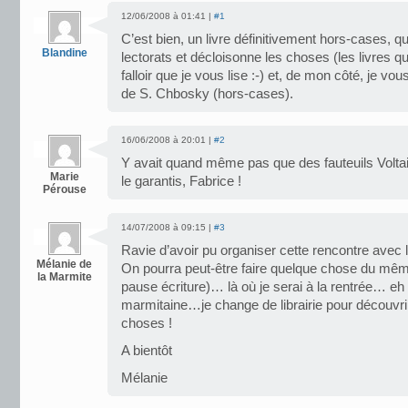
12/06/2008 à 01:41 |
#1
C’est bien, un livre définitivement hors-cases, q
Blandine
lectorats et décloisonne les choses (les livres qu
falloir que je vous lise :-) et, de mon côté, je vo
de S. Chbosky (hors-cases).
16/06/2008 à 20:01 |
#2
Y avait quand même pas que des fauteuils Voltair
Marie
le garantis, Fabrice !
Pérouse
14/07/2008 à 09:15 |
#3
Ravie d’avoir pu organiser cette rencontre avec 
Mélanie de
On pourra peut-être faire quelque chose du même
la Marmite
pause écriture)… là où je serai à la rentrée… eh o
marmitaine…je change de librairie pour découvri
choses !
A bientôt
Mélanie