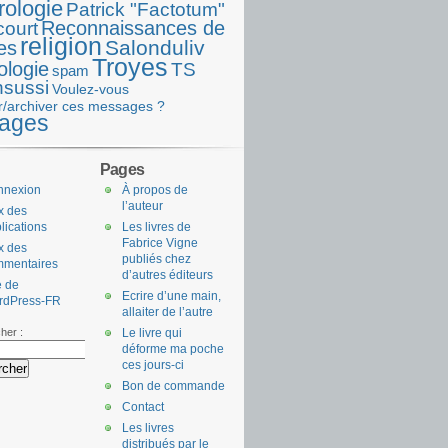
rologie
Patrick "Factotum"
Reconnaissances de
court
religion
Salonduliv
es
Troyes
ologie
TS
spam
nsussi
Voulez-vous
r/archiver ces messages ?
ages
Pages
nnexion
À propos de
l’auteur
x des
lications
Les livres de
Fabrice Vigne
x des
publiés chez
mmentaires
d’autres éditeurs
e de
Ecrire d’une main,
rdPress-FR
allaiter de l’autre
her :
Le livre qui
déforme ma poche
ces jours-ci
Bon de commande
Contact
Les livres
distribués par le