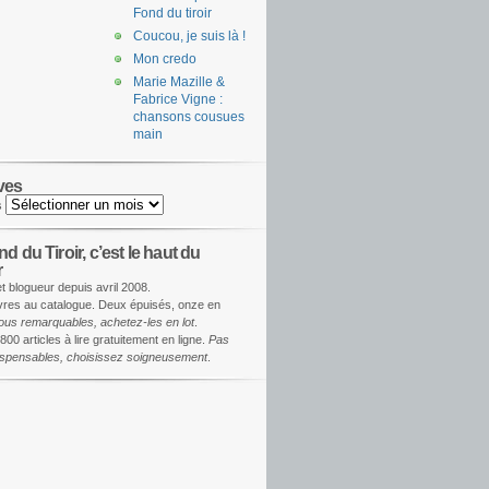
Fond du tiroir
Coucou, je suis là !
Mon credo
Marie Mazille &
Fabrice Vigne :
chansons cousues
main
ves
s
d du Tiroir, c’est le haut du
r
et blogueur depuis avril 2008.
ivres au catalogue. Deux épuisés, onze en
ous remarquables, achetez-les en lot
.
800 articles à lire gratuitement en ligne.
Pas
dispensables, choisissez soigneusement
.