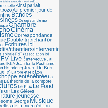
ABC
rs à faire avant de mourir
Ainsi parlait
moiselle
abozo
Au premier jour de
Bandes
onfine
sinées
Ce qui stimule ma
Chambre
touze
écho
Cinéma
visme
Correspondance
Double tranchant
ique
Dr.
Ecritures ici
ot
dits/chantiers/interventions)
e spirale
FdT (association loi
FV Live !
Interviouve
J'ai
Jean Ier le Posthume
uré IKEA
Jean II le Bon
n historique)
uelle)
L'arbre et le bâton
choppe enténébrée
La
he
La théorie de la compote
ctures
Le Fond
Le Flux
iroir
Les Giètes
érature jeunesse
Musique
esome George
elles de la micro-édition