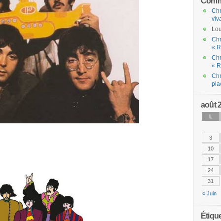
Comme
Chr
viv
Lou
Chr
« R
Chr
« R
Chr
pla
août 
L
3
10
17
24
31
« Juin
Étiqu