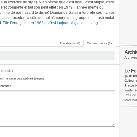
qu’un exercice de style). N’empêche que c’est beau, c’est ample, c’est
le et trompette et fait son petit effet : en 1979 (l’année même où
omme de par hasard te dis-je) Diamanda Galás interprète ces litanies
e sans précédent à côté duquel n’importe quel groupe de thrash metal
t.
Elle l’enregistre en 1982 et c’est toujours à glacer le sang
.
Trackbacks (0)
Commentaires (0)
Archi
Archive
Le Fon
(requis)
panie
il (ne sera pas publié) (requis)
Éditeur 
Treize l
internet
vente.
T
Près de 
tous in