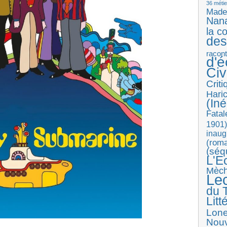
36 métie
Made
Nan
la c
des
racon
d'
Ci
Crit
Haric
(Iné
Fatal
1901)
inaug
(roma
(séq
L'E
Mèc
Le
du T
Litt
Lon
Nouv