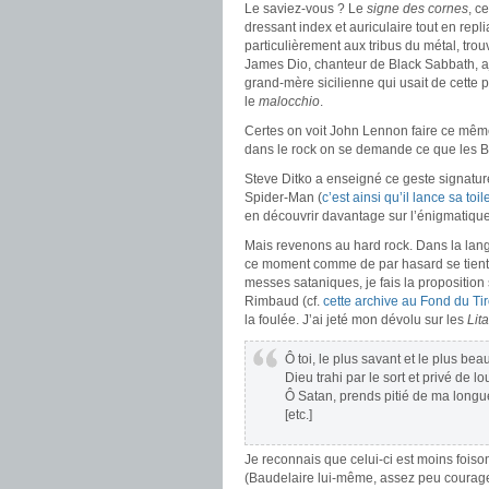
Le saviez-vous ? Le
signe des cornes
, c
dressant index et auriculaire tout en repl
particulièrement aux tribus du métal, tro
James Dio, chanteur de Black Sabbath, a
grand-mère sicilienne qui usait de cette p
le
malocchio
.
Certes on voit John Lennon faire ce même
dans le rock on se demande ce que les Be
Steve Ditko a enseigné ce geste signatur
Spider-Man (
c’est ainsi qu’il lance sa toil
en découvrir davantage sur l’énigmatique
Mais revenons au hard rock. Dans la langu
ce moment comme de par hasard se tient 
messes sataniques, je fais la proposition 
Rimbaud (cf.
cette archive au Fond du Tir
la foulée. J’ai jeté mon dévolu sur les
Lit
Ô toi, le plus savant et le plus be
Dieu trahi par le sort et privé de 
Ô Satan, prends pitié de ma longu
[etc.]
Je reconnais que celui-ci est moins foiso
(Baudelaire lui-même, assez peu courageux