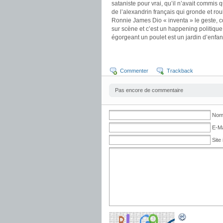
sataniste pour vrai, qu’il n’avait commis 
de l’alexandrin français qui gronde et rou
Ronnie James Dio « inventa » le geste, c
sur scène et c’est un happening politiqu
égorgeant un poulet est un jardin d’enfan
Commenter
Trackback
Pas encore de commentaire
Nom 
E-Ma
Site 