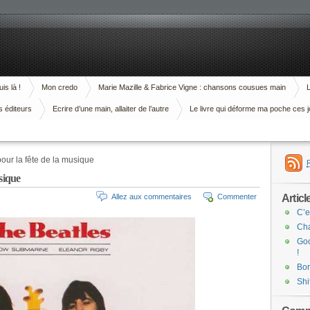
is là !
Mon credo
Marie Mazille & Fabrice Vigne : chansons cousues main
L
s éditeurs
Ecrire d’une main, allaiter de l’autre
Le livre qui déforme ma poche ces j
our la fête de la musique
sique
Articl
Allez aux commentaires
Commenter
C’e
Cha
Goo
!
Bor
Shi