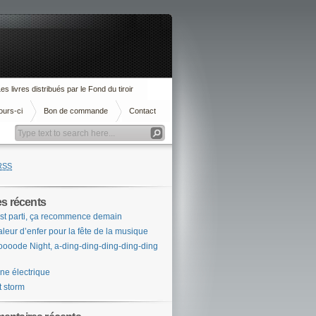
es livres distribués par le Fond du tiroir
ours-ci
Bon de commande
Contact
RSS
es récents
st parti, ça recommence demain
leur d’enfer pour la fête de la musique
ooode Night, a-ding-ding-ding-ding-ding
ne électrique
t storm