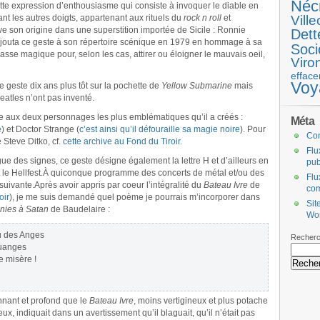
Néc
ette expression d’enthousiasme qui consiste à invoquer le diable en
iant les autres doigts, appartenant aux rituels du
rock n roll
et
Ville
uve son origine dans une superstition importée de Sicile : Ronnie
Dett
jouta ce geste à son répertoire scénique en 1979 en hommage à sa
Soci
asse magique pour, selon les cas, attirer ou éloigner le mauvais oeil,
Viro
efface
Voy
 geste dix ans plus tôt sur la pochette de
Yellow Submarine
mais
atles n’ont pas inventé.
e aux deux personnages les plus emblématiques qu’il a créés :
Méta
e
) et Doctor Strange (
c’est ainsi qu’il défouraille sa magie noire
). Pour
Co
 Steve Ditko, cf.
cette archive au Fond du Tiroir.
Flu
e des signes, ce geste désigne également la lettre H et d’ailleurs en
pub
le Hellfest.À quiconque programme des concerts de métal et/ou des
Flu
suivante.Après avoir appris par coeur l’intégralité du
Bateau Ivre
de
co
oir
), je me suis demandé quel poème je pourrais m’incorporer dans
Sit
anies à Satan
de Baudelaire :
Wo
au des Anges
Recherc
louanges
e misère !
nnant et profond que le
Bateau Ivre
, moins vertigineux et plus potache
, indiquait dans un avertissement qu’il blaguait, qu’il n’était pas