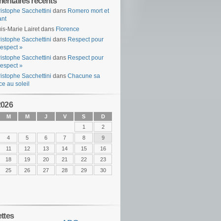
ntaires récents
istophe Sacchettini
dans
Romero mort et
ant
is-Marie Lairet
dans
Florence
istophe Sacchettini
dans
Respect pour
espect »
istophe Sacchettini
dans
Respect pour
espect »
istophe Sacchettini
dans
Chacune sa
ce au soleil
2026
M
M
J
V
S
D
1
2
4
5
6
7
8
9
11
12
13
14
15
16
18
19
20
21
22
23
25
26
27
28
29
30
ettes