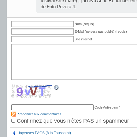
festival Arte mare) ; j’ai revu Anne Rehbinder en
de Foto Povera 4.
Nom (requis)
E-Mail (ne sera pas publié) (requis)
Site internet
Code Anti-spam
*
S'abonner aux commentaires
Confirmez que vous n'êtes PAS un spammeur
Joyeuses PACS (à la Toussaint)