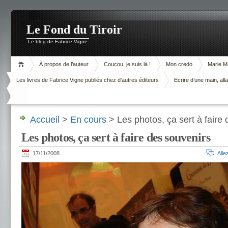
Le Fond du Tiroir
Le blog de Fabrice Vigne
À propos de l’auteur
Coucou, je suis là !
Mon credo
Marie M
Les livres de Fabrice Vigne publiés chez d’autres éditeurs
Ecrire d’une main, alla
Accueil
>
En cours
> Les photos, ça sert à faire
Les photos, ça sert à faire des souvenirs
17/11/2008
All