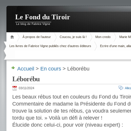
Le Fond du Tiroir
Le blog de Fabrice Vigne
À propos de l’auteur
Coucou, je suis là !
Mon credo
Marie M
Les livres de Fabrice Vigne publiés chez d’autres éditeurs
Ecrire d’une main, alla
Accueil
>
En cours
> Léborébu
Léborébu
03/11/2024
All
Les beaux rébus tout en couleurs du Fond du Tiroir
Commentaire de madame la Présidente du Fond du T
trouve la solution de tes rébus, ça voudra seulement
tordu que toi. » Voilà un défi à relever !
Élucide donc celui-ci, pour voir (niveau expert) :