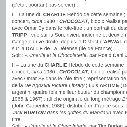
(c’était pourtant pas sorcier) :
I – La une du
CHARLIE
Hebdo de cette semaine ;
concert,
circa
1980 ;
CHOCOLAT
, biopic réalisé
avec Omar Sy dans le rôle-titre ; un portrait du de
TRIPP
; vue sur la Son, rivière indienne et deuxiè
Gange en rive droite, depuis le District d’
ARWAL
da
sur la
DALLE
de La Défense (Île-de-France).
Soit : «
Charlie et la Chocolaterie
, par Roald Dahl »
II – La une du
CHARLIE
Hebdo de cette semaine 
concert,
circa
1980 ;
CHOCOLAT
, biopic réalisé
avec Omar Sy dans le rôle-titre ; représentation d
de la
De Agostini Picture Library
; Luis
ARTIME
(19
argentin, quatre fois meilleur buteur du championn
1966 & 1967) ; affiche originale du long métrage
Bi
(John Carpenter, 1986), distribué en France sous le
Jack
BURTON
dans les griffes du Mandarin
avec K
titre.
Soit : «
Charlie et la Chocolaterie
, par Tim Burton »