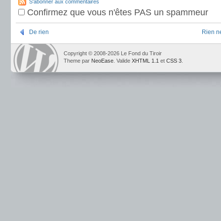
S'abonner aux commentaires
Confirmez que vous n'êtes PAS un spammeur
De rien
Rien n
Copyright © 2008-2026 Le Fond du Tiroir
Theme par
NeoEase
. Valide
XHTML 1.1
et
CSS 3
.