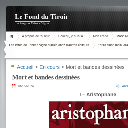
Le Fond du Tiroir
Le blog de Fabrice Vigne
À propos de l’auteur
Coucou, je suis là !
Mon credo
Marie M
Les livres de Fabrice Vigne publiés chez d’autres éditeurs
Ecrire d’une main, alla
Accueil
>
En cours
> Mort et bandes dessinées
Mort et bandes dessinées
06/05/2024
All
I – Aristophane