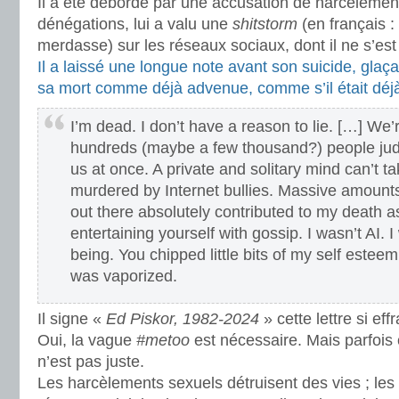
Il a été débordé par une accusation de harcèlemen
dénégations, lui a valu une
shitstorm
(en français 
merdasse) sur les réseaux sociaux, dont il ne s’est
Il a laissé une longue note avant son suicide, glaça
sa mort comme déjà advenue, comme s’il était déj
I’m dead. I don’t have a reason to lie. […] We’r
hundreds (maybe a few thousand?) people jud
us at once. A private and solitary mind can’t ta
murdered by Internet bullies. Massive amount
out there absolutely contributed to my death 
entertaining yourself with gossip. I wasn’t AI.
being. You chipped little bits of my self esteem
was vaporized.
Il signe «
Ed Piskor, 1982-2024
» cette lettre si effr
Oui, la vague
#metoo
est nécessaire. Mais parfois
n’est pas juste.
Les harcèlements sexuels détruisent des vies ; le