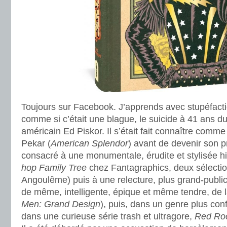
Toujours sur Facebook. J’apprends avec stupéfactio
comme si c’était une blague, le suicide à 41 ans d
américain Ed Piskor. Il s’était fait connaître comm
Pekar (
American Splendor
) avant de devenir son pr
consacré à une monumentale, érudite et stylisée hi
hop Family Tree
chez Fantagraphics, deux sélection
Angoulême) puis à une relecture, plus grand-publi
de même, intelligente, épique et même tendre, de 
Men: Grand Design
), puis, dans un genre plus confid
dans une curieuse série trash et ultragore,
Red R