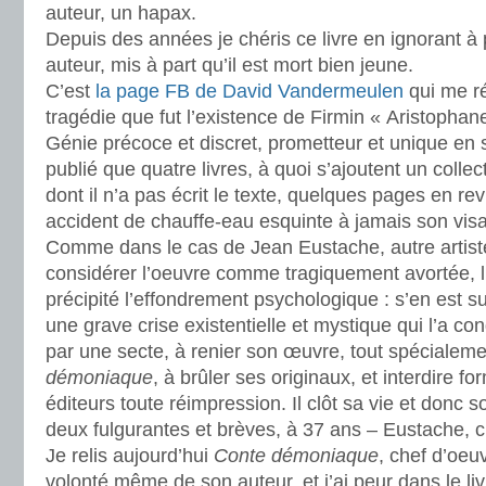
auteur, un hapax.
Depuis des années je chéris ce livre en ignorant à
auteur, mis à part qu’il est mort bien jeune.
C’est
la page FB de David Vandermeulen
qui me ré
tragédie que fut l’existence de Firmin « Aristopha
Génie précoce et discret, prometteur et unique en s
publié que quatre livres, à quoi s’ajoutent un collect
dont il n’a pas écrit le texte, quelques pages en 
accident de chauffe-eau esquinte à jamais son vis
Comme dans le cas de Jean Eustache, autre artist
considérer l’oeuvre comme tragiquement avortée, l
précipité l’effondrement psychologique : s’en est s
une grave crise existentielle et mystique qui l’a con
par une secte, à renier son œuvre, tout spécialem
démoniaque
, à brûler ses originaux, et interdire f
éditeurs toute réimpression. Il clôt sa vie et donc 
deux fulgurantes et brèves, à 37 ans – Eustache, c’
Je relis aujourd’hui
Conte démoniaque
, chef d’oeu
volonté même de son auteur, et j’ai peur dans le liv