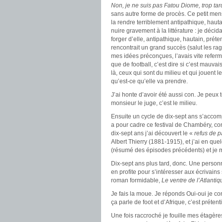
Non, je ne suis pas Fatou Diome, trop tar
sans autre forme de procès. Ce petit menso
la rendre terriblement antipathique, hautai
nuire gravement à la littérature : je déci
forger d’elle, antipathique, hautain, préte
rencontrait un grand succès (salut les rag
mes idées préconçues, l’avais vite refermé
que de football, c’est dire si c’est mauvai
là, ceux qui sont du milieu et qui jouent
qu’est-ce qu’elle va prendre.
J’ai honte d’avoir été aussi con. Je peux
monsieur le juge, c’est le milieu.
Ensuite un cycle de dix-sept ans s’accom
a pour cadre ce festival de Chambéry, con
dix-sept ans j’ai découvert le «
refus de p
Albert Thierry (1881-1915), et j’ai en que
(résumé des épisodes précédents) et je m
Dix-sept ans plus tard, donc. Une person
en profite pour s’intéresser aux écrivain
roman formidable,
Le ventre de l’Atlanti
Je fais la moue. Je réponds Oui-oui je con
ça parle de foot et d’Afrique, c’est préten
Une fois raccroché je fouille mes étagèr