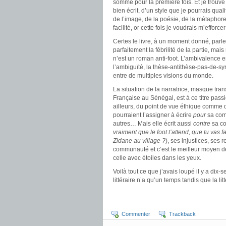
somme pour la première fois. Et je trouve ce
bien écrit, d’un style que je pourrais qualif
de l’image, de la poésie, de la métaphor
facilité, or cette fois je voudrais m’efforce
Certes le livre, à un moment donné, parle 
parfaitement la fébrilité de la partie, ma
n’est un roman anti-foot. L’ambivalence e
l’ambiguïté, la thèse-antithèse-pas-de-syn
entre de multiples visions du monde.
La situation de la narratrice, masque tr
Française au Sénégal, est à ce titre passio
ailleurs, du point de vue éthique comme 
pourraient l’assigner à écrire
pour
sa com
autres… Mais elle écrit aussi
contre
sa co
vraiment que le foot t’attend, que tu vas 
Zidane au village ?
), ses injustices, ses 
communauté et c’est le meilleur moyen de 
celle avec étoiles dans les yeux.
Voilà tout ce que j’avais loupé il y a dix-se
littéraire n’a qu’un temps tandis que la litt
Commenter
Trackback