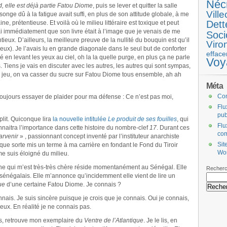
Néc
d, elle est déjà partie Fatou Diome
, puis se lever et quitter la salle
Ville
nge dû à la fatigue avait suffi, en plus de son attitude globale, à me
Dett
ne, prétentieuse. Et voilà où le milieu littéraire est toxique et peut
dai immédiatement que son livre était à l’image que je venais de me
Soci
ntieux. D’ailleurs, la meilleure preuve de la nullité du bouquin est qu’il
Viro
eux). Je l’avais lu en grande diagonale dans le seul but de conforter
efface
 en levant les yeux au ciel, oh la la quelle purge, en plus ça ne parle
Voy
s. Tiens je vais en discuter avec les autres, les autres qui sont sympas,
 le jeu, on va casser du sucre sur Fatou Diome tous ensemble, ah ah
Méta
Co
 toujours essayer de plaider pour ma défense : Ce n’est pas moi,
Flu
pub
plit. Quiconque lira
la nouvelle intitulée
Le produit de ses fouilles
, qui
Flu
naitra l’importance dans cette histoire du nombre-clef
17
. Durant ces
co
arvenir
» , passionnant concept inventé par l’instituteur anarchiste
Sit
lque sorte mis un terme à ma carrière en fondant le Fond du Tiroir
Wo
e suis éloigné du milieu.
ne qui m’est très-très chère réside momentanément au Sénégal. Elle
Recherc
s sénégalais. Elle m’annonce qu’incidemment elle vient de lire un
que
d’une certaine Fatou Diome. Je connais ?
nais. Je suis sincère puisque je crois que je connais. Oui je connais,
tieux. En réalité je ne connais pas.
es, retrouve mon exemplaire du
Ventre de l’Atlantique
. Je le lis, en