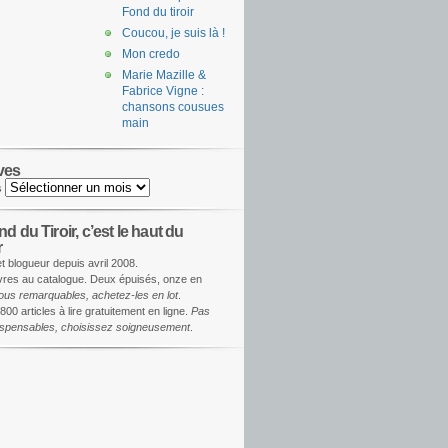
Fond du tiroir
Coucou, je suis là !
Mon credo
Marie Mazille &
Fabrice Vigne :
chansons cousues
main
ves
s
d du Tiroir, c’est le haut du
r
et blogueur depuis avril 2008.
ivres au catalogue. Deux épuisés, onze en
ous remarquables, achetez-les en lot
.
800 articles à lire gratuitement en ligne.
Pas
dispensables, choisissez soigneusement
.