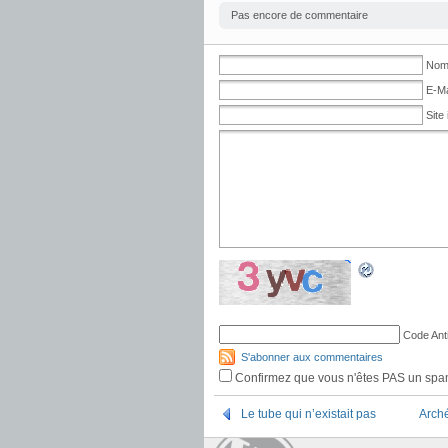
Pas encore de commentaire
Nom 
E-Ma
Site 
Code Ant
S'abonner aux commentaires
Confirmez que vous n'êtes PAS un sp
Le tube qui n’existait pas
Arché