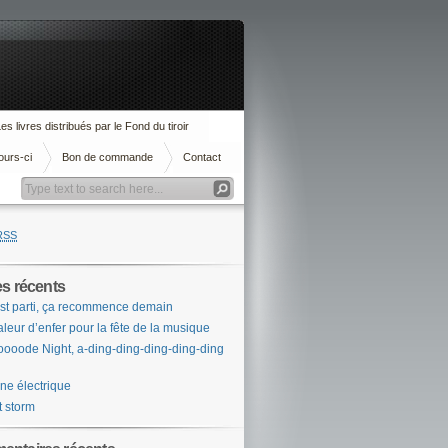
es livres distribués par le Fond du tiroir
ours-ci
Bon de commande
Contact
RSS
es récents
st parti, ça recommence demain
leur d’enfer pour la fête de la musique
ooode Night, a-ding-ding-ding-ding-ding
ne électrique
t storm