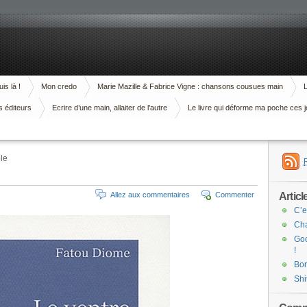
is là !
Mon credo
Marie Mazille & Fabrice Vigne : chansons cousues main
L
s éditeurs
Ecrire d’une main, allaiter de l’autre
Le livre qui déforme ma poche ces j
le
Articl
Allez aux commentaires
Commenter
C’e
Cha
Goo
!
Bor
Shi