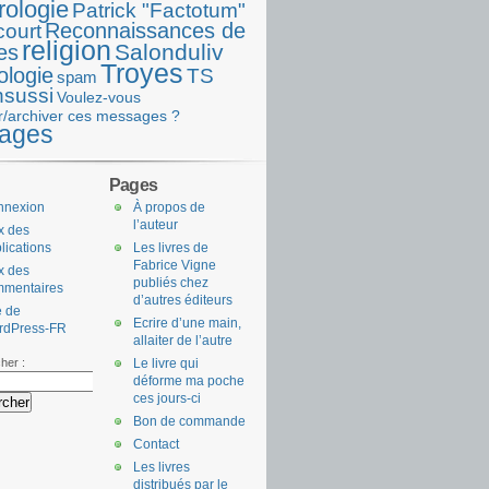
rologie
Patrick "Factotum"
Reconnaissances de
court
religion
Salonduliv
es
Troyes
ologie
TS
spam
nsussi
Voulez-vous
r/archiver ces messages ?
ages
Pages
nnexion
À propos de
l’auteur
x des
lications
Les livres de
Fabrice Vigne
x des
publiés chez
mmentaires
d’autres éditeurs
e de
Ecrire d’une main,
rdPress-FR
allaiter de l’autre
her :
Le livre qui
déforme ma poche
ces jours-ci
Bon de commande
Contact
Les livres
distribués par le