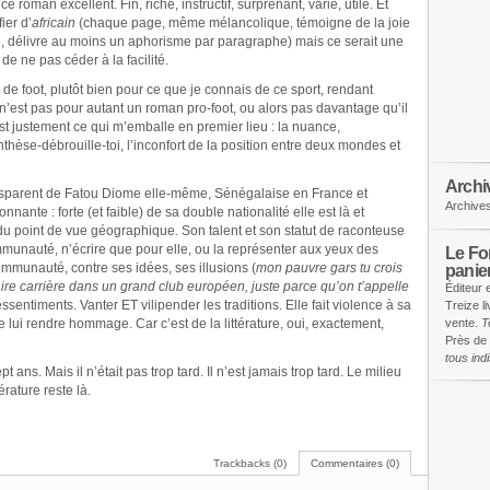
 roman excellent. Fin, riche, instructif, surprenant, varié, utile. Et
ier d’
africain
(chaque page, même mélancolique, témoigne de la joie
e, délivre au moins un aphorisme par paragraphe) mais ce serait une
r de ne pas céder à la facilité.
de foot, plutôt bien pour ce que je connais de ce sport, rendant
is n’est pas pour autant un roman pro-foot, ou alors pas davantage qu’il
st justement ce qui m’emballe en premier lieu : la nuance,
thèse-débrouille-toi, l’inconfort de la position entre deux mondes et
Archi
ansparent de Fatou Diome elle-même, Sénégalaise en France et
Archive
nnante : forte (et faible) de sa double nationalité elle est là et
du point de vue géographique. Son talent et son statut de raconteuse
munauté, n’écrire que pour elle, ou la représenter aux yeux des
Le Fon
mmunauté, contre ses idées, ses illusions (
mon pauvre gars tu crois
panie
faire carrière dans un grand club européen, juste parce qu’on t’appelle
Éditeur 
ressentiments. Vanter ET vilipender les traditions. Elle fait violence à sa
Treize l
lui rendre hommage. Car c’est de la littérature, oui, exactement,
vente.
T
Près de 
tous in
pt ans. Mais il n’était pas trop tard. Il n’est jamais trop tard. Le milieu
érature reste là.
Trackbacks (0)
Commentaires (0)