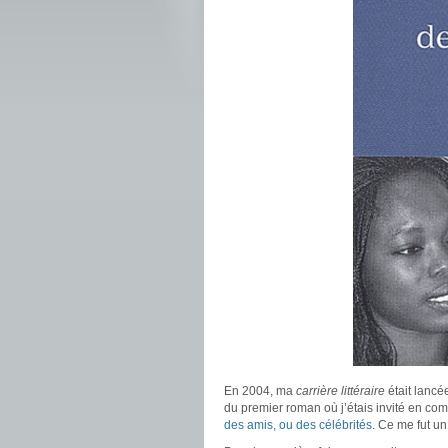
En 2004, ma
carrière littéraire
était lancé
du premier roman où j’étais invité en c
des amis, ou des célébrités
. Ce me fut u