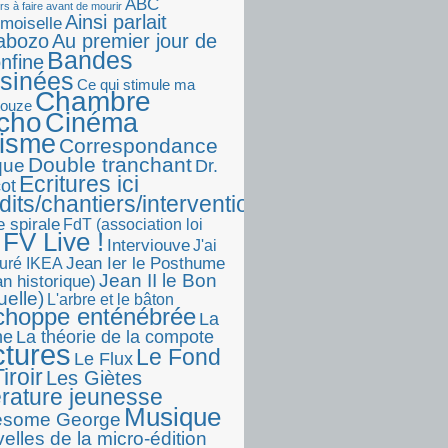
ABC
rs à faire avant de mourir
Ainsi parlait
moiselle
abozo
Au premier jour de
Bandes
onfine
sinées
Ce qui stimule ma
Chambre
touze
écho
Cinéma
visme
Correspondance
Double tranchant
ique
Dr.
Ecritures ici
ot
dits/chantiers/interventions)
e spirale
FdT (association loi
FV Live !
Interviouve
J'ai
Jean Ier le Posthume
uré IKEA
Jean II le Bon
n historique)
uelle)
L'arbre et le bâton
choppe enténébrée
La
he
La théorie de la compote
ctures
Le Fond
Le Flux
iroir
Les Giètes
érature jeunesse
Musique
esome George
elles de la micro-édition