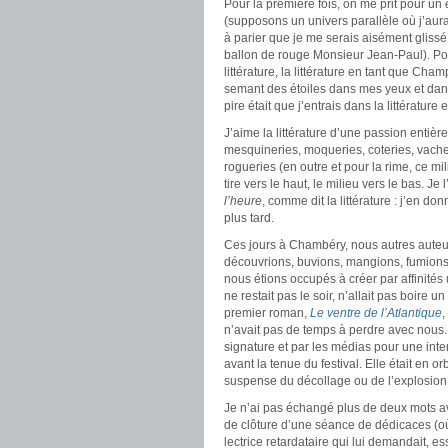
Pour la première fois, on me prit pour un
(supposons un univers parallèle où j’aurais
à parier que je me serais aisément glissé
ballon de rouge Monsieur Jean-Paul). Pour 
littérature, la littérature en tant que Cha
semant des étoiles dans mes yeux et dans 
pire était que j’entrais dans la littérature
J’aime la littérature d’une passion entière
mesquineries, moqueries, coteries, vacheri
rogueries (en outre et pour la rime, ce mil
tire vers le haut, le milieu vers le bas. 
l’heure
, comme dit la littérature : j’en 
plus tard.
Ces jours à Chambéry, nous autres auteurs
découvrions, buvions, mangions, fumions
nous étions occupés à créer par affinités 
ne restait pas le soir, n’allait pas boire
premier roman,
Le ventre de l’Atlantique
,
n’avait pas de temps à perdre avec nous. Il
signature et par les médias pour une inte
avant la tenue du festival. Elle était en
suspense du décollage ou de l’explosion 
Je n’ai pas échangé plus de deux mots avec
de clôture d’une séance de dédicaces (où
lectrice retardataire qui lui demandait, e