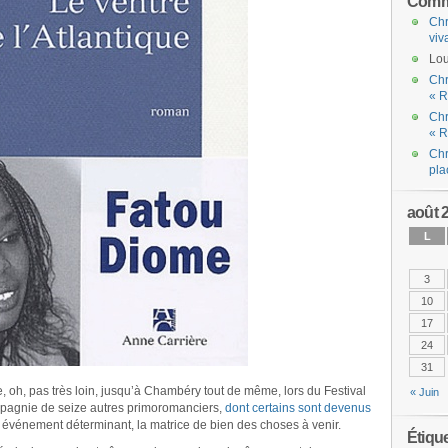
Comme
Chr
viv
Lou
Chr
« R
Chr
« R
Chr
pla
août 
L
3
10
17
24
31
e, oh, pas très loin, jusqu’à Chambéry tout de même, lors du Festival
« Juin
ompagnie de seize autres primoromanciers,
dont certains sont devenus
n événement déterminant, la matrice de bien des choses à venir.
Étiqu