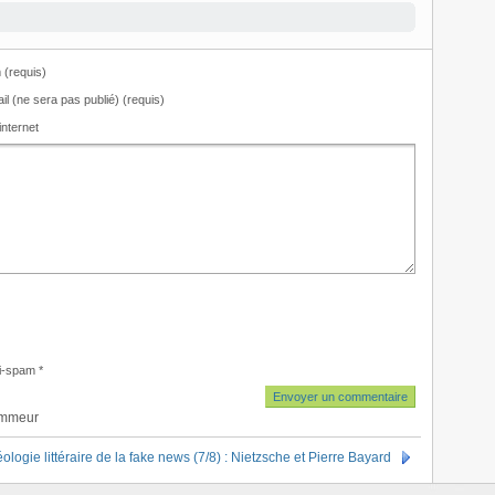
(requis)
il (ne sera pas publié) (requis)
internet
i-spam
*
ammeur
ologie littéraire de la fake news (7/8) : Nietzsche et Pierre Bayard