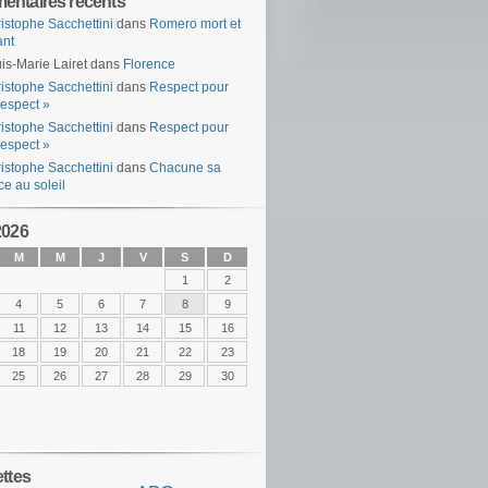
ntaires récents
istophe Sacchettini
dans
Romero mort et
ant
is-Marie Lairet
dans
Florence
istophe Sacchettini
dans
Respect pour
espect »
istophe Sacchettini
dans
Respect pour
espect »
istophe Sacchettini
dans
Chacune sa
ce au soleil
2026
M
M
J
V
S
D
1
2
4
5
6
7
8
9
11
12
13
14
15
16
18
19
20
21
22
23
25
26
27
28
29
30
ettes