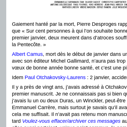
Gaiement hanté par la mort, Pierre Desproges rapp
que « Sur cent personnes à qui l’on souhaite bon
premier janvier, deux meurent dans d’atroces souff
la Pentecôte. »
Albert Camus
, mort dès le début de janvier dans u
avec son éditeur Michel Gallimard, n’aura pas trop
vœux de bonne année bonne santé, et c’est une piè
Idem
Paul Otchakovsky-Laurens
: 2 janvier, accide
Il y a près de vingt ans, j’avais adressé à Otchak
premier manuscrit. Je ne connaissais pas si bien 
j’avais lu un ou deux Duras, un Winckler, peut-êtr
Emmanuel Carrère, mais surtout je savais qu’il avai
cela me suffisait. Il n’avait pas retenu mon manusc
tard
Voulez-vous effacer/archiver ces messages
au