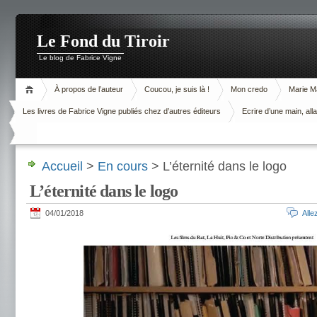
Le Fond du Tiroir
Le blog de Fabrice Vigne
À propos de l’auteur
Coucou, je suis là !
Mon credo
Marie M
Les livres de Fabrice Vigne publiés chez d’autres éditeurs
Ecrire d’une main, alla
Accueil
>
En cours
> L’éternité dans le logo
L’éternité dans le logo
04/01/2018
All