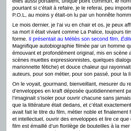
elles aussi portaient, unique point commun, le nom
pourtant si c’était à refaire, je le referai, peu impor
P.O.L, au moins y était-on lu par un honnête homm
Le mois dernier, je l’ai vu en chair et os, je peux a
sa mort il était vivant comme La Palice, toujours t
forme.
Il présentait au Méliès son second film,
Édit
Magnifique autobiographie filmée par un homme qui 
émouvant et profondément original, mis en scène 
scènes muettes expressionnistes, quelques dialo
marionnette fétiche) et douce chaleur qui rayonnait
auteurs, pour son métier, pour son passé, pour la li
On le voyait, gourmand, bienveillant, mesurer du re
d’enveloppes en kraft déposée quotidiennement par
l’imaginait s’isoler pour ouvrir chacune sans jamais
que la littérature était dedans, et c’était exactemen
avait fait le titre du film, métier noble et finaleme
et intellectuel, ouvrir des enveloppes et lire ce que 
film est émaillé d’un florilège de bouteilles à la mer