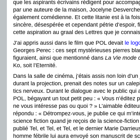
que les aspirants écrivains rédigent pour accompag
par une auteure de la maison, Jocelyne Desvercher
également comédienne. Et cette litanie est à la fois
sincère, désespérée et cependant pétrie d’espoir,
cette aspiration au graal des Lettres que je connais
J’ai appris aussi dans le film que POL devait
le lo
Georges Perec : ces sept mystérieuses pierres bla
figuraient, ainsi que mentionné dans
La Vie mode 
Ko, soit l’Eternité.
Dans la salle de cinéma, j’étais assis non loin d’u
durant la projection, prenait des notes sur un calepi
tics nerveux. Durant le dialogue avec le public qui 
POL, bégayant un tout petit peu : « Vous n’éditez p
ne vous intéresse pas ou quoi ? » L’aimable éditeur
répondu : « Détrompez-vous, je publie ce qui m’inté
science fiction quand je reçois de la science-fictio
publié Tel, et Tel, et Tel, et le dernier Marie Darr
homme fébrile lui aura envoyé son manuscrit de sci