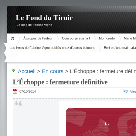
Le Fond du Tiroir
Le blog de Fabrice Vigne
À propos de l’auteur
Coucou, je suis là !
Mon credo
Marie M
Les livres de Fabrice Vigne publiés chez d’autres éditeurs
Ecrire d’une main, alla
Accueil
>
En cours
> L’Échoppe : fermeture défin
L’Échoppe : fermeture définitive
07/10/2014
All