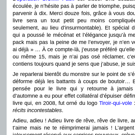
écoulée, je n’hésite pas à parler de triomphe, puisq
parvenir à dix. Merci douze fois, grâce à vous dou
livre sera un tout petit peu moins compliquée
seulement, au lieu d’insurmontable). Et spécial 
qui a poussé le mécénat et l’élégance jusqu’à me 
pack mais pas la peine de me l’envoyer, je n’en ve
ai déjà » … À ce compte-là, j’eusse préféré qu’e
ou même 15, mais je n’ai pas osé réclamer, c’e
contiens toujours quand je sens que j’abuse, je su
Je reparlerai bientôt du monstre sur le point de s’é
déforme déjà les battants à coups de boutoir… 
pensée pour le livre qui y retourne à jamai
d’automne a eu pour effet collatéral d’épuiser défin
livre qui, en 2008, fut orné du logo
Tiroir-qui-vole
récits incontestables
.
Adieu, adieu ! Adieu livre de rêve, rêve de livre, 
t’aime mais ne te réimprimerai jamais ! L’argent s