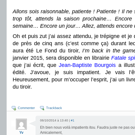
Allons sois raisonnable, patiente ! Patiente ! Il ne
trop tôt, attends la saison prochaine… Enco
semaine… Encore un jour… Allez, attends encore
Oh et puis zut j’ai assez attendu, je trépigne et je
de près de cinq ans (c’est comme ça) durant le
aura été Le Fond du tiroir,
I’m back in the gam
janvier 2015, sera disponible en librairie
Fatale spi
que j’ai écrit, que
Jean-Baptiste Bourgois
a illus
édité. J’avoue, je suis impatient. Je vais l’ê
Heureusement, pour m’occuper l’esprit, j’ai un liv
du tiroir.
Commenter
Trackback
06/10/2014 à 13:40 |
#1
Eh bien nous voilà impatients itou. Faudra juste ne pas ou
Yv
Amicalement,