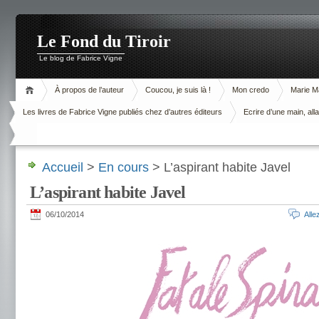
Le Fond du Tiroir
Le blog de Fabrice Vigne
À propos de l’auteur
Coucou, je suis là !
Mon credo
Marie M
Les livres de Fabrice Vigne publiés chez d’autres éditeurs
Ecrire d’une main, alla
Accueil
>
En cours
> L’aspirant habite Javel
L’aspirant habite Javel
06/10/2014
All