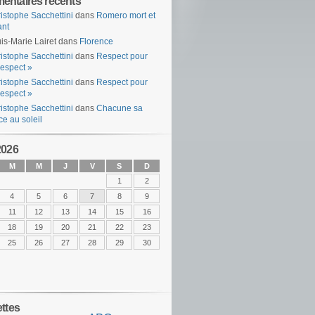
ntaires récents
istophe Sacchettini
dans
Romero mort et
ant
is-Marie Lairet
dans
Florence
istophe Sacchettini
dans
Respect pour
espect »
istophe Sacchettini
dans
Respect pour
espect »
istophe Sacchettini
dans
Chacune sa
ce au soleil
2026
M
M
J
V
S
D
1
2
4
5
6
7
8
9
11
12
13
14
15
16
18
19
20
21
22
23
25
26
27
28
29
30
ettes