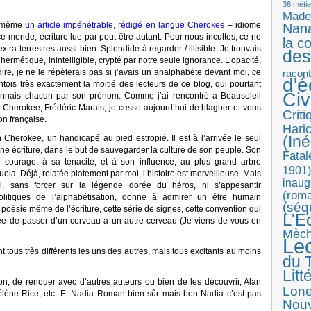
36 métie
Made
ci même
un article impénétrable, rédigé en langue Cherokee
– idiome
Nan
 monde, écriture lue par peut-être autant. Pour nous incultes, ce ne
la c
tra-terrestres aussi bien. Splendide à regarder / illisible. Je trouvais
des
rmétique, inintelligible, crypté par notre seule ignorance. L’opacité,
 dire, je ne le répèterais pas si j’avais un analphabète devant moi, ce
racon
d'
pantois très exactement la moitié des lecteurs de ce blog, qui pourtant
Ci
connais chacun par son prénom. Comme j’ai rencontré à Beausoleil
ue Cherokee, Frédéric Marais, je cesse aujourd’hui de blaguer et vous
Crit
ion française.
Haric
(Iné
herokee, un handicapé au pied estropié. Il est à l’arrivée le seul
ne écriture, dans le but de sauvegarder la culture de son peuple. Son
Fatal
urage, à sa ténacité, et à son influence, au plus grand arbre
1901)
ia. Déjà, relatée platement par moi, l’histoire est merveilleuse. Mais
inaug
, sans forcer sur la légende dorée du héros, ni s’appesantir
(roma
litiques de l’alphabétisation, donne à admirer un être humain
(séq
a poésie même de l’écriture, cette série de signes, cette convention qui
L'E
e de passer d’un cerveau à un autre cerveau (Je viens de vous en
Mèc
Le
ont tous très différents les uns des autres, mais tous excitants au moins
du T
Litt
alon, de renouer avec d’autres auteurs ou bien de les découvrir, Alan
Lon
lène Rice, etc. Et Nadia Roman bien sûr mais bon Nadia c’est pas
Nouv