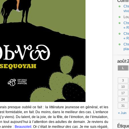
Comme
Chr
viv
Lou
Chr
« R
Chr
« R
Chr
pla
août 
L
3
10
17
24
31
rais presque oublié ce fait : la littérature jeunesse en général, et les
’est formidable, en fait. Du moins, dans le meilleur des cas. L’enfance
« Juin
 (j’y viens). Du talent, de la joie, de la fête, de l’émotion, de l’émulation,
n tout aujourd’hui à l’attention des adultes de demain. Je reviens du
Étiqu
e année :
Beausoleil
. Or c’était
le meilleur des cas
. Je me suis régalé,