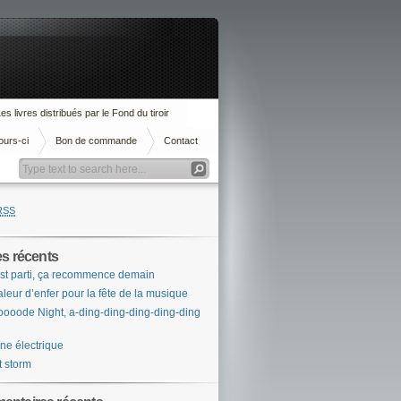
es livres distribués par le Fond du tiroir
ours-ci
Bon de commande
Contact
RSS
es récents
st parti, ça recommence demain
leur d’enfer pour la fête de la musique
ooode Night, a-ding-ding-ding-ding-ding
ne électrique
t storm