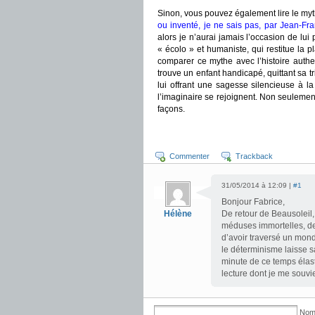
Sinon, vous pouvez également lire le my
ou inventé, je ne sais pas, par Jean-F
alors je n’aurai jamais l’occasion de lui
« écolo » et humaniste, qui restitue la
comparer ce mythe avec l’histoire auth
trouve un enfant handicapé, quittant sa tr
lui offrant une sagesse silencieuse à la
l’imaginaire se rejoignent. Non seulement
façons.
Commenter
Trackback
31/05/2014 à 12:09 |
#1
Bonjour Fabrice,
Hélène
De retour de Beausoleil
méduses immortelles, de 
d’avoir traversé un mon
le déterminisme laisse s
minute de ce temps élast
lecture dont je me souvi
Nom 