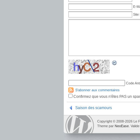
E-Ma
Site 
Code Ant
S'abonner aux commentaires
Confirmez que vous n'êtes PAS un sp
Saison des scamours
Copyright © 2008-2026 Le F
Theme par
NeoEase
. Valid