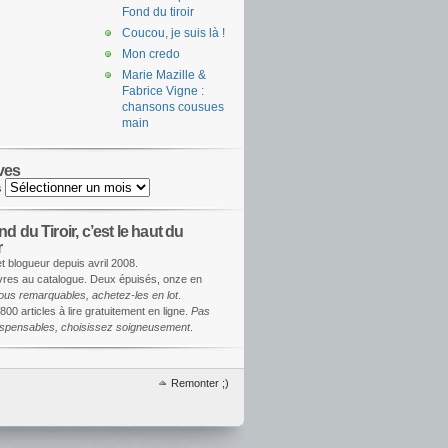
Fond du tiroir
Coucou, je suis là !
Mon credo
Marie Mazille &
Fabrice Vigne :
chansons cousues
main
ves
s
d du Tiroir, c’est le haut du
r
et blogueur depuis avril 2008.
ivres au catalogue. Deux épuisés, onze en
ous remarquables, achetez-les en lot
.
800 articles à lire gratuitement en ligne.
Pas
dispensables, choisissez soigneusement
.
Remonter ;)