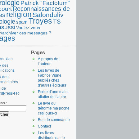
rologie
Patrick "Factotum"
Reconnaissances de
court
religion
Salonduliv
es
Troyes
ologie
TS
spam
nsussi
Voulez-vous
r/archiver ces messages ?
ages
Pages
nnexion
À propos de
l’auteur
x des
lications
Les livres de
Fabrice Vigne
x des
publiés chez
mmentaires
d’autres éditeurs
e de
Ecrire d’une main,
rdPress-FR
allaiter de l’autre
her :
Le livre qui
déforme ma poche
ces jours-ci
Bon de commande
Contact
Les livres
distribués par le