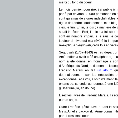
merci du fond du coeur.
Le mois dernier, pour rire, j’ai publié i
parlé par environ 30 000 personnes en ce
sont qu’amas de signes indéchiffrables, ex
rigolo de rendre soudainement mon blog he
c’est le fun. Enfin, je dis ça manière de
serait indécent. Bref, l’article a laissé 
sont en nombre impair, je le sais, je 
l’auteur du livre qui m’a révélé la lang
ré-explique
Sequoyah
, cette fois en vers
Sequoyah (1767-1843) est au départ un C
Amérindien a avoir créé un alphabet, et u
nom a été donné, en hommage à son co
d’Amérique du Nord, et du monde, le séquo
Frédéric Marais en fait
un album
qui
dogmatiquement sur les nécessités po
exceptionnel, et à voir, à
voir
, vraiment, l
émancipe, ce code qui permet à une idé
glisser une, là, en douce).
Lisez les livres de Frédéric Marais. Ils s
par un angle.
Outre Frédéric, j’étais ravi, durant le s
Mets, Amélie Jackowski, Anne Jonas, Hé
pareil c’est ma soeur.