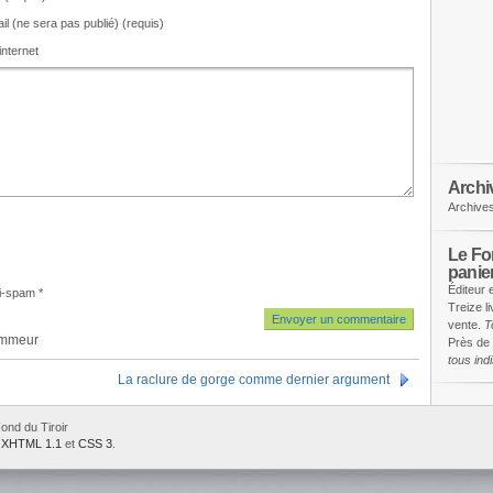
il (ne sera pas publié) (requis)
internet
Archi
Archive
Le Fon
panie
Éditeur 
i-spam
*
Treize l
vente.
T
ammeur
Près de 
tous in
La raclure de gorge comme dernier argument
ond du Tiroir
e
XHTML 1.1
et
CSS 3
.