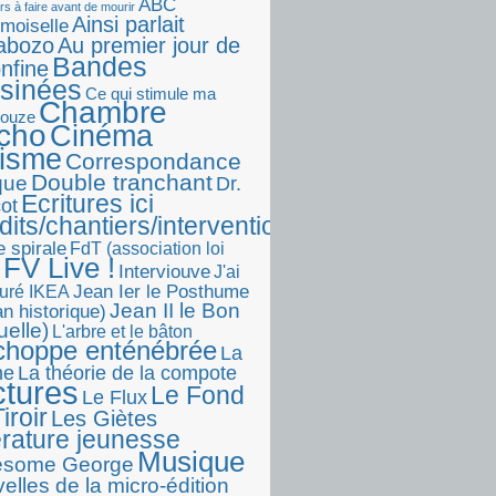
ABC
rs à faire avant de mourir
Ainsi parlait
moiselle
abozo
Au premier jour de
Bandes
onfine
sinées
Ce qui stimule ma
Chambre
touze
écho
Cinéma
visme
Correspondance
Double tranchant
ique
Dr.
Ecritures ici
ot
dits/chantiers/interventions)
e spirale
FdT (association loi
FV Live !
Interviouve
J'ai
Jean Ier le Posthume
uré IKEA
Jean II le Bon
n historique)
uelle)
L'arbre et le bâton
choppe enténébrée
La
he
La théorie de la compote
ctures
Le Fond
Le Flux
iroir
Les Giètes
érature jeunesse
Musique
esome George
elles de la micro-édition