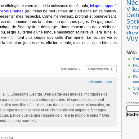
Néc
the étiologique cherokee de la naissance du séquoia,
tel que rapporté
Ville
rançois Chabas
(qui hélas ne met jamais un pied dans un salonduliv,
Dett
 présenter mes respects). Conte merveilleux, profond et bouleversant,
Soci
 place de l’homme dans la nature, en quelques pages. On gagnerait à
Viro
entique de Sequoyah le démiurge : dans chacun des deux récits on
ibu, et qui au terme d’une longue méditation solitaire veillera sur elle,
efface
Voy
 vie infiniment plus longue que celle d’un mortel. Le récit de vie et
 la littérature jeunesse est-elle formidable, mais en plus, de bien des
Méta
Co
Flu
Trackbacks (0)
Commentaires (1)
pub
Flu
co
Répondre
|
Citer
Sit
Wo
, j’ai lu Lonesome George. J’en garde des images imbriquées de
panoplies disco et de tortues géantes. Et surtout le sentiment
Recherc
de ultra sensible où tout se joue dans des espaces minuscules, où
a longue trace insensée et où l’humanité est palpable à chaque
ique. Est-ce que ce que j’essaie de dire a le moindre sens ? Une
endrai, merci pour cela.
(requis)