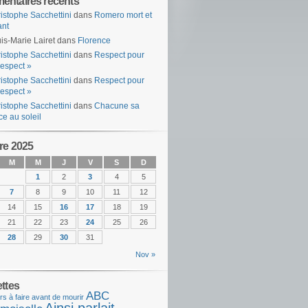
ntaires récents
istophe Sacchettini
dans
Romero mort et
ant
is-Marie Lairet
dans
Florence
istophe Sacchettini
dans
Respect pour
espect »
istophe Sacchettini
dans
Respect pour
espect »
istophe Sacchettini
dans
Chacune sa
ce au soleil
re 2025
M
M
J
V
S
D
1
2
3
4
5
7
8
9
10
11
12
14
15
16
17
18
19
21
22
23
24
25
26
28
29
30
31
Nov »
ettes
ABC
rs à faire avant de mourir