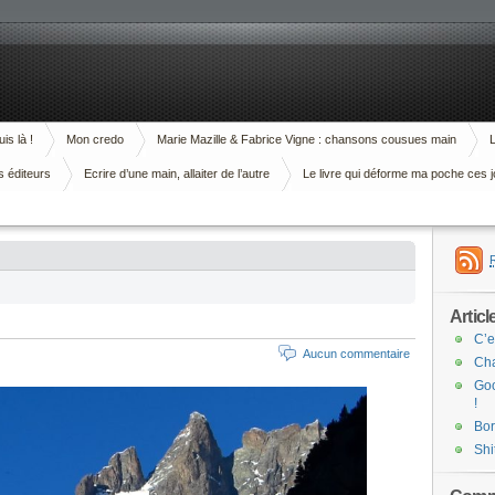
is là !
Mon credo
Marie Mazille & Fabrice Vigne : chansons cousues main
L
s éditeurs
Ecrire d’une main, allaiter de l’autre
Le livre qui déforme ma poche ces j
Articl
C’e
Aucun commentaire
Cha
Goo
!
Bor
Shi