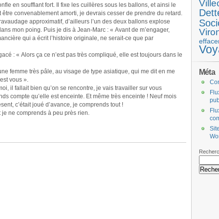
Ville
 en soufflant fort. Il fixe les cuillères sous les ballons, et ainsi le
Dett
 être convenablement amorti, je devrais cesser de prendre du retard.
Soci
e ravaudage approximatif, d’ailleurs l’un des deux ballons explose
 dans mon poing. Puis je dis à Jean-Marc : « Avant de m’engager,
Viro
ncière qui a écrit l’histoire originale, ne serait-ce que par
efface
Voy
gacé : « Alors ça ce n’est pas très compliqué, elle est toujours dans le
Méta
une femme très pâle, au visage de type asiatique, qui me dit en me
’est vous ».
Co
i, il fallait bien qu’on se rencontre, je vais travailler sur vous
Flu
ds compte qu’elle est enceinte. Et même très enceinte ! Neuf mois
pub
résent, c’était joué d’avance, je comprends tout !
Flu
 et je ne comprends à peu près rien.
co
Sit
Wo
Recherc