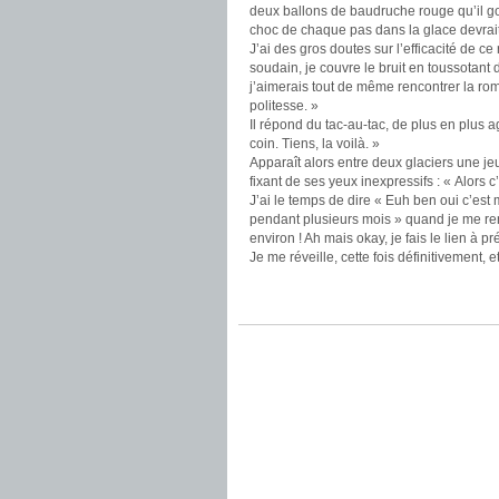
deux ballons de baudruche rouge qu’il gonfle
choc de chaque pas dans la glace devrait
J’ai des gros doutes sur l’efficacité de c
soudain, je couvre le bruit en toussotant
j’aimerais tout de même rencontrer la roma
politesse. »
Il répond du tac-au-tac, de plus en plus a
coin. Tiens, la voilà. »
Apparaît alors entre deux glaciers une je
fixant de ses yeux inexpressifs : « Alors c
J’ai le temps de dire « Euh ben oui c’est mo
pendant plusieurs mois » quand je me ren
environ ! Ah mais okay, je fais le lien à p
Je me réveille, cette fois définitivement,