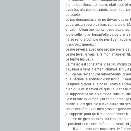
à gros bouillons. Le bassin était peut-êt
avoir les plantes des pieds mouillées, ce
agréable.
Je me demandais si je ne devais pas en to
apparue, un peu plus loin, sur la crête. M
environ. L’eau me monte jusqu’aux chevill
toute cette flotte, lorsqu’elle va perdre l
ne se rendre compte de rien ! Je l’appelle
jusqu’aux genoux !
Je me réveille avec une grosse envie de 
Je me lève, je vais faire mon affaire en t
Je ferme les yeux.
La météo est constante, c’est au moins ça
paysage a sensiblement changé. Il n’y a 
oui, ça me revient, j’ai rendez-vous ici a
que j’écrive le scénario d’un film qu’il ve
l’esquive quand je la pose). Mais au pré
bien qu’il veut savoir ce que j’ai dans le
je supporter la vie en altitude, suis-je, lit
Je n’ai aucun vertige, j’ai ça pour moi, je
suivre. C’est qu’il file à vive allure sur 
cours derrière avec mes grosses godasses 
je l’appelle pour qu’il m’attende. Alors il 
pousse de gros soupirs, fait finalement d
Il parvient tout ronchon à mon niveau, et
dos, il va bricoler des raquettes de fortu