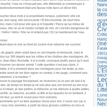
Made
Nan
re bouché, l’eau ne s’évacuait pas, elle débordait, je commençais à
 dysfonctionnement était une fausse note dans un décor très
la c
des
ucher deux mots à la propriétaire lorsque, justement, elle est
racon
ais, bon sang, elle est enceinte ! Et très enceinte, de neuf mois
d'
es, mais c’est pour elle que je m’inquiète ! Parce qu’au milieu de
Ci
es eaux, elle ne va se rendre compte de rien, et c’est très dangereux de
 ! Hého ! Hého ! Elle ne m’entend pas ! Et j’ai maintenant de l’eau
Crit
Haric
pisser.
(Iné
itubant dans le noir au fond du couloir et je retourne me coucher.
Fatal
 de gagné, plein soleil dans un ciel limpide et immaculé, mais le
1901)
plus sur 360 degrés que les crêtes et les chaînes des montagnes. Ah,
inaug
vec Jean-Marc Rochette. Il m’a invité, convoqué plutôt, parce qu’il veut
(roma
ut tourner (un dessin animé ? cette question n’est pas claire, il
(séq
alable, il m’a emmené dans ses montagnes pour me tester, je vois
L'E
 ventre avant de me faire signer un contrat, il me jauge, comment vais-
Mèc
téralement, à la hauteur ?
Le
 trouve le paysage fort plaisant, en revanche j’ai un peu de mal à le
du T
ses skis, de temps en temps je ne vois plus que son bonnet au loin et je
Litt
d’urbain, je ripe parfois, je trébuche, je me retrouve à quatre pattes,
s’arrête, se retourne, accablé, la tête et les épaules lui en tombent, il
Lon
emi-tour, ça sent le roussi pour mon scénario.
Nouv
 grommelle qu’il va faire quelque chose pour moi, il ouvre son sac à
Néc
ne sous mes semelles, à partir de deux grosses cuillères en inox et