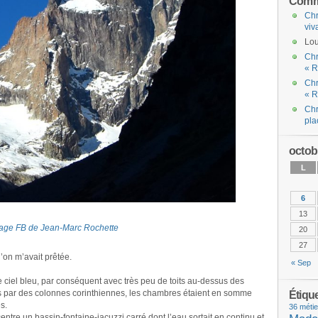
Comme
Chr
viv
Lou
Chr
« R
Chr
« R
Chr
pla
octob
L
6
13
page FB de Jean-Marc Rochette
20
27
’on m’avait prêtée.
« Sep
le ciel bleu, par conséquent avec très peu de toits au-dessus des
 par des colonnes corinthiennes, les chambres étaient en somme
Étiqu
s.
36 métie
tre un bassin-fontaine-jacuzzi carré dont l’eau sortait en continu et