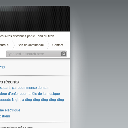
es livres distribués par le Fond du tiroir
ours-ci
Bon de commande
Contact
RSS
es récents
st parti, ça recommence demain
leur d’enfer pour la fête de la musique
ooode Night, a-ding-ding-ding-ding-ding
ne électrique
t storm