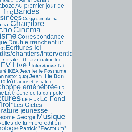
Ainsi parlait
moiselle
abozo
Au premier jour de
Bandes
onfine
sinées
Ce qui stimule ma
Chambre
touze
écho
Cinéma
visme
Correspondance
Double tranchant
ique
Dr.
Ecritures ici
ot
dits/chantiers/interventions)
e spirale
FdT (association loi
FV Live !
Interviouve
J'ai
Jean Ier le Posthume
uré IKEA
Jean II le Bon
n historique)
uelle)
L'arbre et le bâton
choppe enténébrée
La
he
La théorie de la compote
ctures
Le Fond
Le Flux
iroir
Les Giètes
érature jeunesse
Musique
esome George
elles de la micro-édition
rologie
Patrick "Factotum"