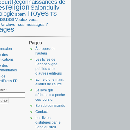
Reconnaissances de
court
religion
Salonduliv
es
Troyes
ologie
TS
spam
nsussi
Voulez-vous
r/archiver ces messages ?
ages
Pages
nnexion
À propos de
l’auteur
x des
lications
Les livres de
Fabrice Vigne
x des
publiés chez
mmentaires
d’autres éditeurs
e de
Ecrire d’une main,
rdPress-FR
allaiter de l’autre
her :
Le livre qui
déforme ma poche
ces jours-ci
Bon de commande
Contact
Les livres
distribués par le
Fond du tiroir