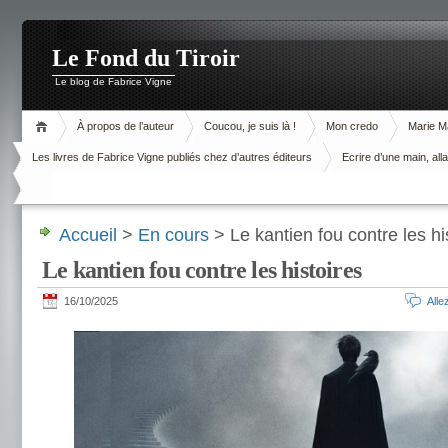
Le Fond du Tiroir
Le blog de Fabrice Vigne
À propos de l’auteur
Coucou, je suis là !
Mon credo
Marie M
Les livres de Fabrice Vigne publiés chez d’autres éditeurs
Ecrire d’une main, alla
Accueil
>
En cours
> Le kantien fou contre les hi
Le kantien fou contre les histoires
16/10/2025
All