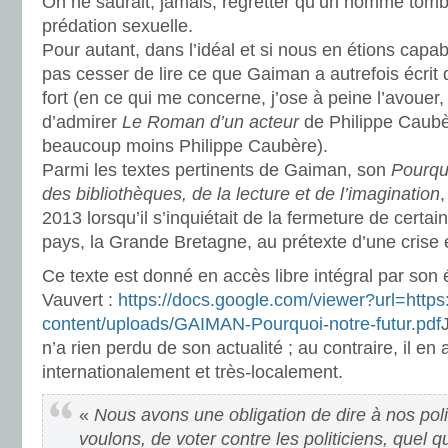
On ne saurait, jamais, regretter qu’un homme tom
prédation sexuelle.
Pour autant, dans l’idéal et si nous en étions capa
pas cesser de lire ce que Gaiman a autrefois écrit d
fort (en ce qui me concerne, j’ose à peine l’avouer,
d’admirer
Le Roman d’un acteur
de Philippe Caubè
beaucoup moins Philippe Caubère).
Parmi les textes pertinents de Gaiman, son
Pourqu
des bibliothèques, de la lecture et de l’imagination
,
2013 lorsqu’il s’inquiétait de la fermeture de certa
pays, la Grande Bretagne, au prétexte d’une crise
Ce texte est donné en accès libre intégral par son é
Vauvert :
https://docs.google.com/viewer?url=https
content/uploads/GAIMAN-Pourquoi-notre-futur.pdf
J
n’a rien perdu de son actualité ; au contraire, il en 
internationalement et très-localement.
«
Nous avons une obligation de dire à nos pol
voulons, de voter contre les politiciens, quel qu