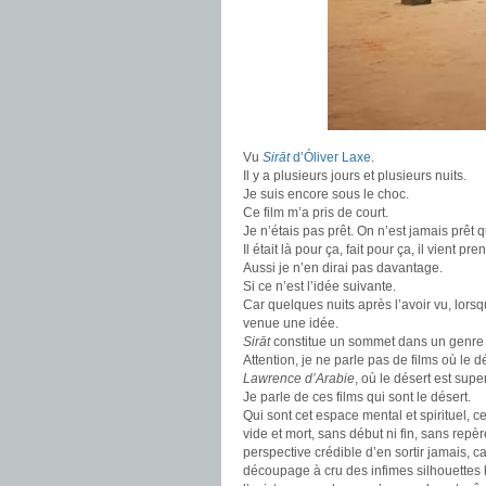
Vu
Sirāt
d’Óliver Laxe
.
Il y a plusieurs jours et plusieurs nuits.
Je suis encore sous le choc.
Ce film m’a pris de court.
Je n’étais pas prêt. On n’est jamais prêt 
Il était là pour ça, fait pour ça, il vient p
Aussi je n’en dirai pas davantage.
Si ce n’est l’idée suivante.
Car quelques nuits après l’avoir vu, lors
venue une idée.
Sirāt
constitue un sommet dans un genre sou
Attention, je ne parle pas de films où le
Lawrence d’Arabie
, où le désert est sup
Je parle de ces films qui sont le désert.
Qui sont cet espace mental et spirituel, ce
vide et mort, sans début ni fin, sans repè
perspective crédible d’en sortir jamais, car 
découpage à cru des infimes silhouettes 