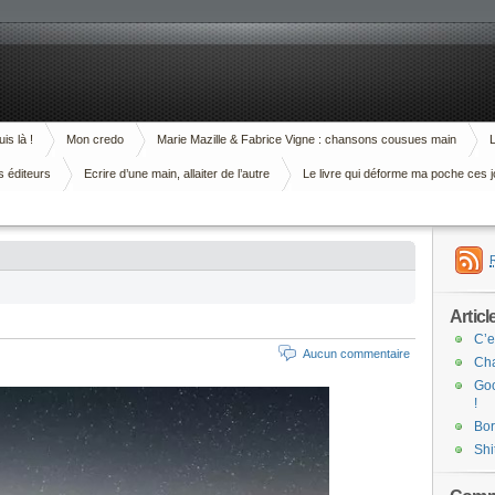
is là !
Mon credo
Marie Mazille & Fabrice Vigne : chansons cousues main
L
s éditeurs
Ecrire d’une main, allaiter de l’autre
Le livre qui déforme ma poche ces j
Articl
C’e
Aucun commentaire
Cha
Goo
!
Bor
Shi