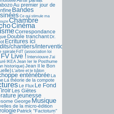
Ainsi parlait
moiselle
abozo
Au premier jour de
Bandes
onfine
sinées
Ce qui stimule ma
Chambre
touze
écho
Cinéma
visme
Correspondance
Double tranchant
ique
Dr.
Ecritures ici
ot
dits/chantiers/interventions)
e spirale
FdT (association loi
FV Live !
Interviouve
J'ai
Jean Ier le Posthume
uré IKEA
Jean II le Bon
n historique)
uelle)
L'arbre et le bâton
choppe enténébrée
La
he
La théorie de la compote
ctures
Le Fond
Le Flux
iroir
Les Giètes
érature jeunesse
Musique
esome George
elles de la micro-édition
rologie
Patrick "Factotum"