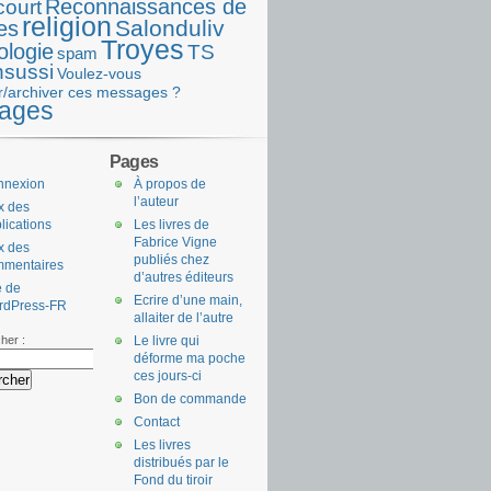
Reconnaissances de
court
religion
Salonduliv
es
Troyes
ologie
TS
spam
nsussi
Voulez-vous
r/archiver ces messages ?
ages
Pages
nnexion
À propos de
l’auteur
x des
lications
Les livres de
Fabrice Vigne
x des
publiés chez
mmentaires
d’autres éditeurs
e de
Ecrire d’une main,
rdPress-FR
allaiter de l’autre
her :
Le livre qui
déforme ma poche
ces jours-ci
Bon de commande
Contact
Les livres
distribués par le
Fond du tiroir