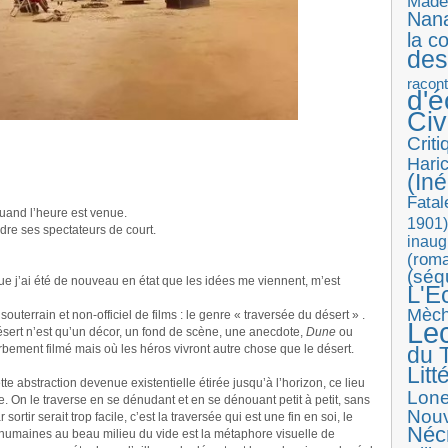
Made
Nan
la c
des
racon
d'
Ci
Crit
Haric
(Iné
Fatal
quand l’heure est venue.
1901)
rendre ses spectateurs de court.
inaug
(roma
(séq
que j’ai été de nouveau en état que les idées me viennent, m’est
L'E
Mèc
terrain et non-officiel de films : le genre « traversée du désert » .
Le
 désert n’est qu’un décor, un fond de scène, une anecdote,
Dune
ou
erbement filmé mais où les héros vivront autre chose que le désert.
du T
Litt
tte abstraction devenue existentielle étirée jusqu’à l’horizon, ce lieu
Lon
re. On le traverse en se dénudant et en se dénouant petit à petit, sans
Nouv
sortir serait trop facile, c’est la traversée qui est une fin en soi, le
Néc
humaines au beau milieu du vide est la métaphore visuelle de