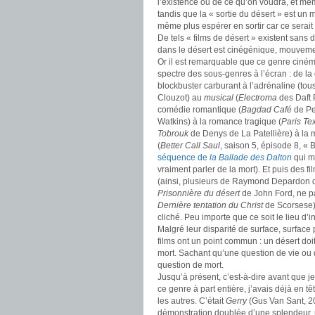
l’existence ou de ce qu’on voudra, et mêm
tandis que la « sortie du désert » est un 
même plus espérer en sortir car ce serait
De tels « films de désert » existent sans
dans le désert est cinégénique, mouveme
Or il est remarquable que ce genre ciném
spectre des sous-genres à l’écran : de la
blockbuster carburant à l’adrénaline (tou
Clouzot) au
musical
(
Electroma
des Daft 
comédie romantique (
Bagdad Café
de Per
Watkins) à la romance tragique (
Paris Te
Tobrouk
de Denys de La Patellière) à la m
(
Better Call Saul
, saison 5, épisode 8, «
séquence de
la Ballade des Dalton
qui m’
vraiment parler de la mort). Et puis des fi
(ainsi, plusieurs de Raymond Depardon 
Prisonnière du désert
de John Ford, ne pa
Dernière tentation du Christ
de Scorsese), 
cliché. Peu importe que ce soit le lieu d’i
Malgré leur disparité de surface, surfa
films ont un point commun : un désert doit
mort. Sachant qu’une question de vie ou 
question de mort.
Jusqu’à présent, c’est-à-dire avant que j
ce genre à part entière, j’avais déjà en t
les autres. C’était
Gerry
(Gus Van Sant, 2
démonstration doublée d’une splendeur, 