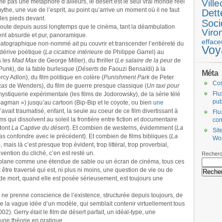
e pas une métaphore d’ailleurs, le désert est le seul vrai monde réel
Ville
mythe, une vue de l’esprit, au point qu’arrive un moment où il ne faut
Dett
 les pieds devant.
Soci
 doute depuis aussi longtemps que le cinéma, tant la déambulation
Viro
nt absurde et pur, panoramique.
efface
atographique non-nommé ait pu couvrir et transcender l’entièreté du
Voy
 dérive poétique (
La cicatrice intérieure
de Philippe Garrel) au
s les
Mad Max
de George Miller), du thriller (
Le salaire de la peur
de
Punk), de la fable burlesque (
Déserts
de Faouzi Bensaïdi) à la
Méta
cy Adlon), du film politique en colère (
Punishment Park
de Peter
Co
xas
de Wenders), du film de guerre presque classique (
Un taxi pour
Flu
ystiquerie expérimentale (les films de Jodorowsky), de la série télé
pub
 Bagman ») jusqu’au cartoon (Bip-Bip et le coyote, ou bien
une
avait traumatisé, enfant, la seule au coeur de ce film divertissant à
Flu
lms qui dissolvent au soleil la frontière entre fiction et documentaire
co
dont
La Captive du désert
). Et combien de westerns, évidemment (
La
Sit
s confondre avec le précédent). Et combien de films bibliques (
La
Wo
mais là c’est presque trop évident, trop littéral, trop proverbial,
nvention du cliché, c’en est resté un.
Recherc
ce plane comme une étendue de sable ou un écran de cinéma, tous ces
 être traversé qui est, ni plus ni moins, une question de vie ou de
de mort, quand elle est posée sérieusement, est toujours une
e ne prenne conscience de l’existence, structurée depuis toujours, de
ête la vague idée d’un modèle, qui semblait contenir virtuellement tous
002). Gerry
était
le film de désert parfait, un idéal-type, une
une théorie en pratique.