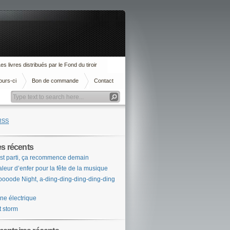
es livres distribués par le Fond du tiroir
ours-ci
Bon de commande
Contact
RSS
es récents
st parti, ça recommence demain
leur d’enfer pour la fête de la musique
ooode Night, a-ding-ding-ding-ding-ding
ne électrique
t storm