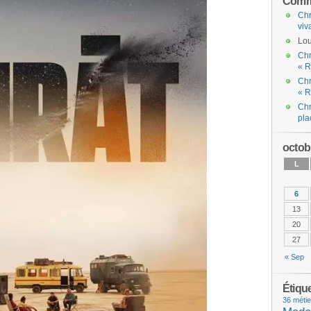
Comme
Chr
viv
Lou
Chr
« R
Chr
« R
Chr
pla
octob
L
6
13
20
27
« Sep
Étiqu
36 métie