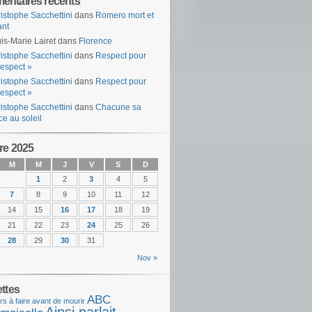
ntaires récents
istophe Sacchettini
dans
Romero mort et
ant
is-Marie Lairet
dans
Florence
istophe Sacchettini
dans
Respect pour
espect »
istophe Sacchettini
dans
Respect pour
espect »
istophe Sacchettini
dans
Chacune sa
ce au soleil
re 2025
M
M
J
V
S
D
1
2
3
4
5
7
8
9
10
11
12
14
15
16
17
18
19
21
22
23
24
25
26
28
29
30
31
Nov »
ettes
ABC
rs à faire avant de mourir