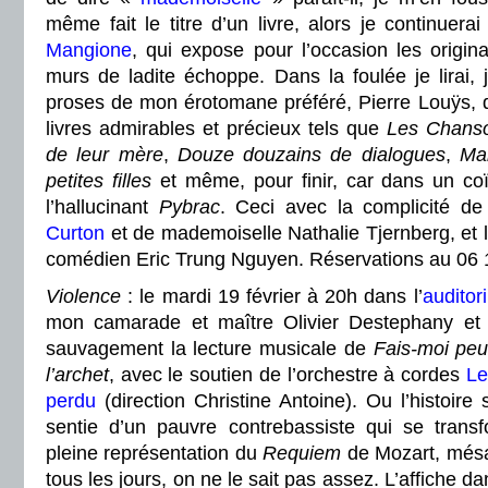
même fait le titre d’un livre, alors je continuera
Mangione
, qui expose pour l’occasion les origin
murs de ladite échoppe. Dans la foulée je lirai,
proses de mon érotomane préféré, Pierre Louÿs, q
livres admirables et précieux tels que
Les Chanson
de leur mère
,
Douze douzains de dialogues
,
Man
petites filles
et même, pour finir, car dans un coït
l’hallucinant
Pybrac
. Ceci avec la complicité d
Curton
et de mademoiselle Nathalie Tjernberg, et l
comédien Eric Trung Nguyen. Réservations au 06 
Violence
: le mardi 19 février à 20h dans l’
auditor
mon camarade et maître Olivier Destephany e
sauvagement la lecture musicale de
Fais-moi peu
l’archet
, avec le soutien de l’orchestre à cordes
Le
perdu
(direction Christine Antoine). Ou l’histoire
sentie d’un pauvre contrebassiste qui se trans
pleine représentation du
Requiem
de Mozart, mésa
tous les jours, on ne le sait pas assez. L’affiche dan