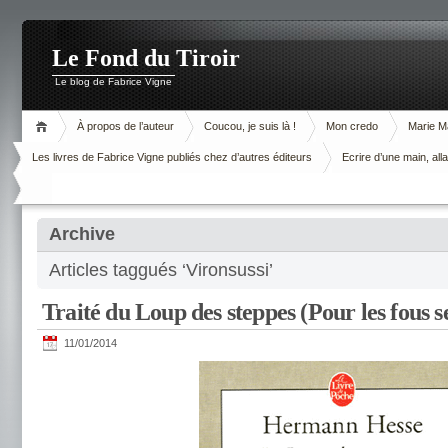
Le Fond du Tiroir
Le blog de Fabrice Vigne
À propos de l’auteur
Coucou, je suis là !
Mon credo
Marie M
Les livres de Fabrice Vigne publiés chez d’autres éditeurs
Ecrire d’une main, alla
Archive
Articles taggués ‘Vironsussi’
Traité du Loup des steppes (Pour les fous 
11/01/2014