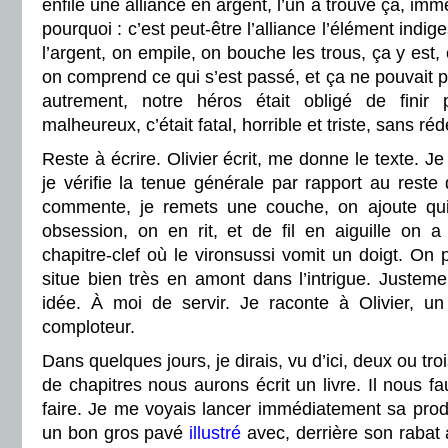
enfile une alliance en argent, l’un a trouvé ça, imm
pourquoi : c’est peut-être l’alliance l’élément indig
l’argent, on empile, on bouche les trous, ça y est, 
on comprend ce qui s’est passé, et ça ne pouvait 
autrement, notre héros était obligé de finir
malheureux, c’était fatal, horrible et triste, sans ré
Reste à écrire. Olivier écrit, me donne le texte. Je 
je vérifie la tenue générale par rapport au reste de
commente, je remets une couche, on ajoute qu
obsession, on en rit, et de fil en aiguille on a
chapitre-clef où le vironsussi vomit un doigt. On 
situe bien très en amont dans l’intrigue. Justemen
idée. À moi de servir. Je raconte à Olivier, u
comploteur.
Dans quelques jours, je dirais, vu d’ici, deux ou tr
de chapitres nous aurons écrit un livre. Il nous f
faire. Je me voyais lancer immédiatement sa produ
un bon gros pavé
illustré
avec, derrière son rabat