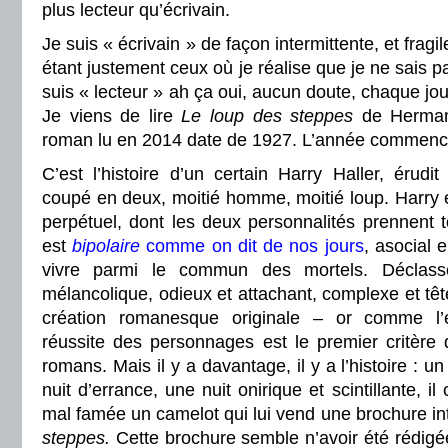
plus lecteur qu’écrivain.
Je suis « écrivain » de façon intermittente, et fragi
étant justement ceux où je réalise que je ne sais p
suis « lecteur » ah ça oui, aucun doute, chaque jour. 
Je viens de lire
Le loup des steppes
de Herman
roman lu en 2014 date de 1927. L’année commenc
C’est l’histoire d’un certain Harry Haller, érudit
coupé en deux, moitié homme, moitié loup. Harry 
perpétuel, dont les deux personnalités prennent to
est
bipolaire
comme on dit de nos jours
, asocial 
vivre parmi le commun des mortels. Déclassé
mélancolique, odieux et attachant, complexe et tête
création romanesque originale – or comme l
réussite des personnages est le premier critère 
romans. Mais il y a davantage, il y a l’histoire : u
nuit d’errance, une nuit onirique et scintillante, i
mal famée un camelot qui lui vend une brochure in
steppes.
Cette brochure semble n’avoir été rédigé