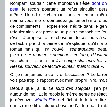
Rompant soudain cette monotonie tiède
dont o
peut
, je reçois pourtant un refus singulier, per
même. Un éditeur charmant, un gentleman, même
nom si vous me le demandez gentiment) me refus
de compliments – expérience inédite dans le ge
refouler ainsi est presque un plaisir masochiste (et q
résolu à proposer autre chose un de ces jours à sa
de tact, il prend la peine de m’expliquer qu’il n’a
roman mais qu’il l’a trouvé « r
emarquable, beau, 
plein de «
moments poétiques et forts, d’instants
visuelle
»
. Il ajoute : «
J’ai songé plusieurs fois
Hesse, souvenir de lecture lointain mais vivace
»
.
Or je n’ai jamais lu ce livre. L’occasion ? Le larr
vois pas trop le rapport avec mon propre livre, mais
Depuis que j’ai lu
Le loup des steppes
, j’en 
autour de moi. Et je reçois le même genre de réact
je découvris
Martin Eden
et tâchai de le faire lir
oui, ça me dit quelque chose, je l’ai lu quand j’é