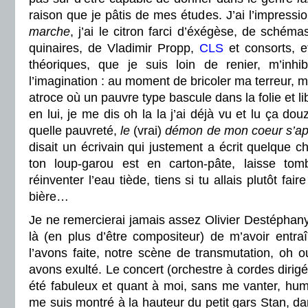
raison que je pâtis de mes études. J’ai l’impressi
marche
, j’ai le citron farci d’éxégèse, de schémas
quinaires, de Vladimir Propp,
CLS
et consorts, e
théoriques, que je suis loin de renier, m’inhib
l’imagination : au moment de bricoler ma terreur, 
atroce où un pauvre type bascule dans la folie et li
en lui, je me dis oh la la j’ai déjà vu et lu ça douz
quelle pauvreté,
le
(vrai)
démon de mon coeur s’ap
disait un écrivain qui justement a écrit quelque 
ton loup-garou est en carton-pâte, laisse tom
réinventer l’eau tiède, tiens si tu allais plutôt fa
bière…
Je ne remercierai jamais assez Olivier Destéphany
là (en plus d’être compositeur) de m’avoir entra
l’avons faite, notre scène de transmutation, oh o
avons exulté. Le concert (orchestre à cordes dirigé
été fabuleux et quant à moi, sans me vanter, hum
me suis montré à la hauteur du petit gars Stan, d