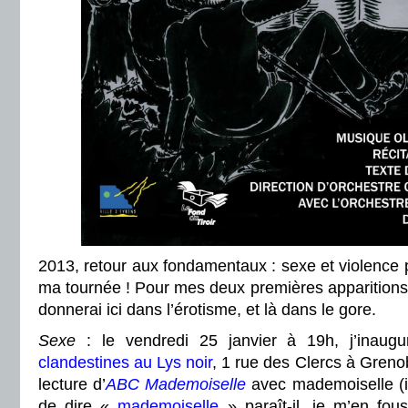
2013, retour aux fondamentaux : sexe et violence p
ma tournée ! Pour mes deux premières apparitions 
donnerai ici dans l’érotisme, et là dans le gore.
Sexe
: le vendredi 25 janvier à 19h, j’inaugu
clandestines au Lys noir
, 1 rue des Clercs à Grenob
lecture d’
ABC Mademoiselle
avec mademoiselle (i
de dire «
mademoiselle
» paraît-il, je m’en fous