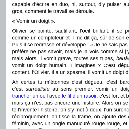
capable d’écrire en duo, ni, surtout, d’y puiser aut
gros, comment le travail se déroule.
« Vomir un doigt ».
Olivier se pointe, sautillant, l’oeil brillant, il 
comme un comploteur et il me dit ça, sûr de son ef
Puis il se redresse et développe : « Je ne sais pas 
préfère ne pas savoir, mais je la vois comme si j’y 
mais alors, il vomit grave, toutes ses tripes,
beuâ
vomit un doigt humain. T’imagines ? C’est dégu
content, l’Olivier. Il a un spasme, il vomit un doigt 
Ah certes tu m’étonnes c’est dégueu, c’est bar
c’est
surréaliste
au sens premier, vomir un doi
trancher un oeil avec le fil d’un rasoir
, c’est fort et 
mais ça n’est pas encore une histoire. Alors on se
te l’invente l’histoire, on s’y met à deux, l’un suren
réciproquement, on tisse la trame, on ajoute des d
féminin, avec un ongle manucuré rouge-rouge, et 