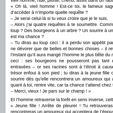
vieil homme, ridé, plissé, chenu, assis dans un faut
« Oh là, vieil homme ! Est-ce toi, le fameux sag
d’accéder à n’importe quelle requête ?
– Je serai celui-là si tu veux croire que je le suis.
– Alors j’ai quatre requêtes à te soumettre. Comme
loup ? Des bourgeons à un arbre ? Un sourire à une
est ma chance ?
– Tu diras au loup ceci : il a perdu son appétit par
ne dévorer que de belles et bonnes choses – il re
l’instant qu’il aura mangé l’homme le plus bête du m
ceci : ses bourgeons ne pousseront pas tant 
entravées – or ses racines sont à l’étroit à caus
trésor enfoui à son pied ; tu diras à la jeune fille 
sourire dès qu’elle rencontrera un amoureux qui 
quant à toi, rentre vite, car ta chance t’attend chez t
– Merci, vieux ! Je pars sur le champ ! »
Et l’homme retraverse la forêt en sens inverse, cett
« Jeune fille ! Arrête de pleurer ! Tu retrouvera
rencontreras un amoureux qui acceptera de t’épou