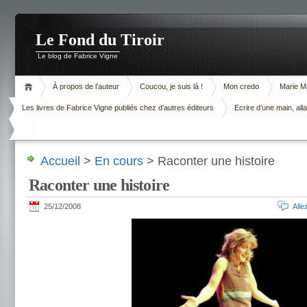
Le Fond du Tiroir
Le blog de Fabrice Vigne
À propos de l’auteur
Coucou, je suis là !
Mon credo
Marie M
Les livres de Fabrice Vigne publiés chez d’autres éditeurs
Ecrire d’une main, alla
Accueil
>
En cours
> Raconter une histoire
Raconter une histoire
25/12/2008
All